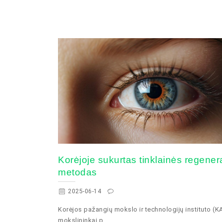
Korėjoje sukurtas tinklainės regener
metodas
2025-06-14
Korėjos pažangių mokslo ir technologijų instituto (K
mokslininkai p...