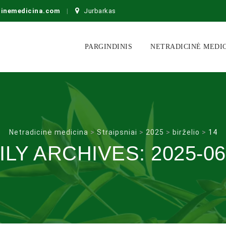
cinemedicina.com
Jurbarkas
Skip
to
PARGINDINIS
NETRADICINĖ MEDI
content
Netradicinė medicina
>
Straipsniai
>
2025
>
birželio
>
14
ILY ARCHIVES:
2025-06