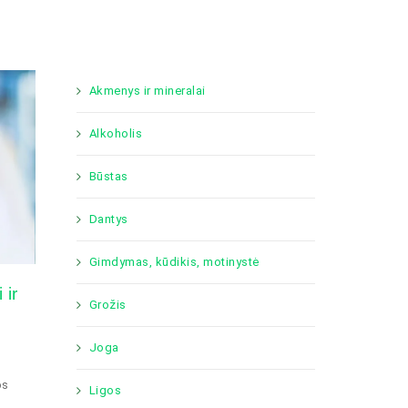
Akmenys ir mineralai
Alkoholis
Būstas
Dantys
Gimdymas, kūdikis, motinystė
 ir
Grožis
Joga
os
Ligos