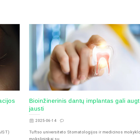
acijos
Bioinžinerinis dantų implantas gali augti
jausti
2025-06-14
AIST)
Tuftso universiteto Stomatologijos ir medicinos mokykl
mokslininkai su...