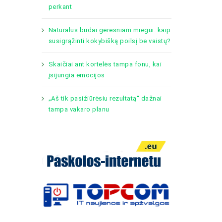
perkant
Natūralūs būdai geresniam miegui: kaip
susigrąžinti kokybišką poilsį be vaistų?
Skaičiai ant kortelės tampa fonu, kai
įsijungia emocijos
„Aš tik pasižiūrėsiu rezultatą“ dažnai
tampa vakaro planu