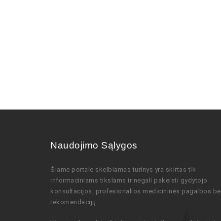
Naudojimo Sąlygos
Šiame portale skelbiamas turinys
yra skirtas tik
informaciniams tikslams ir negali pakeisti gydytojo
konsultacijos,
profesionalios
medicininės pagalbos be
rekomendacijų
.