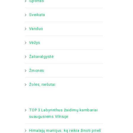
Sportas
Sveikata
Vanduo
Vėžys
Žaliavalgystė
Žmonės
Žolės, riešutai
TOP 3 Labyrinthus žaidimų kambariai
suaugusiems Vilniuje
Himalajų mumijus: ką reikia žinoti prieš