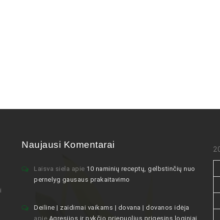
Naujausi Komentarai
2
Laisva siela
apie
10 naminių receptų, gelbstinčių nuo
pernelyg gausaus prakaitavimo
i
Deiline | zaidimai vaikams | dovana | dovanos idėja
apie
Agresijos ir pykčio priepuolius prigesins loginiai