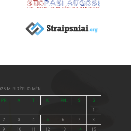
025 M. BIRŽELIO MĖN.
PR
A
T
K
PN
Š
S
1
2
3
4
5
6
7
8
9
10
11
12
13
14
15