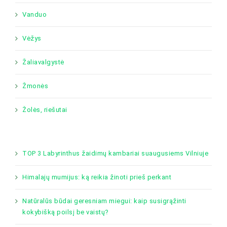
Vanduo
Vėžys
Žaliavalgystė
Žmonės
Žolės, riešutai
TOP 3 Labyrinthus žaidimų kambariai suaugusiems Vilniuje
Himalajų mumijus: ką reikia žinoti prieš perkant
Natūralūs būdai geresniam miegui: kaip susigrąžinti
kokybišką poilsį be vaistų?