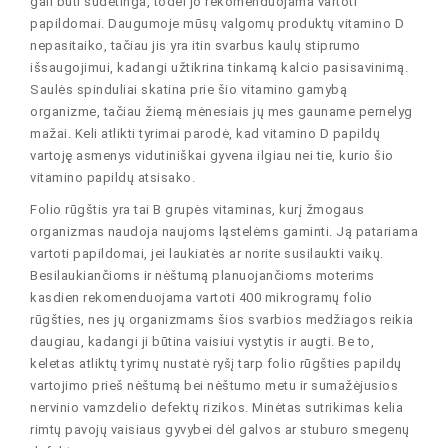
gali būti sudėtinga, todėl jo rekomenduojama vartoti
papildomai. Daugumoje mūsų valgomų produktų vitamino D
nepasitaiko, tačiau jis yra itin svarbus kaulų stiprumo
išsaugojimui, kadangi užtikrina tinkamą kalcio pasisavinimą.
Saulės spinduliai skatina prie šio vitamino gamybą
organizme, tačiau žiemą mėnesiais jų mes gauname pernelyg
mažai. Keli atlikti tyrimai parodė, kad vitamino D papildų
vartoję asmenys vidutiniškai gyvena ilgiau nei tie, kurio šio
vitamino papildų atsisako.
Folio rūgštis yra tai B grupės vitaminas, kurį žmogaus
organizmas naudoja naujoms ląstelėms gaminti. Ją patariama
vartoti papildomai, jei laukiatės ar norite susilaukti vaikų.
Besilaukiančioms ir nėštumą planuojančioms moterims
kasdien rekomenduojama vartoti 400 mikrogramų folio
rūgšties, nes jų organizmams šios svarbios medžiagos reikia
daugiau, kadangi ji būtina vaisiui vystytis ir augti. Be to,
keletas atliktų tyrimų nustatė ryšį tarp folio rūgšties papildų
vartojimo prieš nėštumą bei nėštumo metu ir sumažėjusios
nervinio vamzdelio defektų rizikos. Minėtas sutrikimas kelia
rimtų pavojų vaisiaus gyvybei dėl galvos ar stuburo smegenų