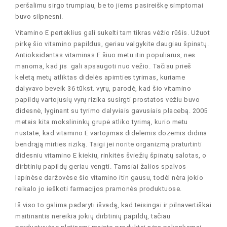
peršalimu sirgo trumpiau, be to jiems pasireiškę simptomai
buvo silpnesni.
Vitamino E perteklius gali sukelti tam tikras vėžio rūšis. Užuot
pirkę šio vitamino papildus, geriau valgykite daugiau špinatų.
Antioksidantas vitaminas E šiuo metu itin populiarus, nes
manoma, kad jis gali apsaugoti nuo vėžio. Tačiau prieš
keletą metų atliktas didelės apimties tyrimas, kuriame
dalyvavo beveik 36 tūkst. vyrų, parodė, kad šio vitamino
papildų vartojusių vyrų rizika susirgti prostatos vėžiu buvo
didesnė, lyginant su tyrimo dalyviais gavusiais placebą. 2005
metais kita mokslininkų grupė atliko tyrimą, kurio metu
nustatė, kad vitamino E vartojimas didelėmis dozėmis didina
bendrąją mirties riziką. Taigi jei norite organizmą praturtinti
didesniu vitamino E kiekiu, rinkitės šviežių špinatų salotas, o
dirbtinių papildų geriau vengti. Tamsiai žalios spalvos
lapinėse daržovėse šio vitamino itin gausu, todėl nėra jokio
reikalo jo ieškoti farmacijos pramonės produktuose.
Iš viso to galima padaryti išvadą, kad teisingai ir pilnavertiškai
maitinantis nereikia jokių dirbtinių papildų, tačiau