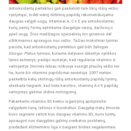
Antioksidantų perteklius gali paskatinti tam tikrų rūšių vėžio
vystymąsi, todėl vietoj dirbtinių papildų rekomenduojama
daugiau valgyti uogų. Vitaminai A, C ir E yra antioksidantai,
kurių įvairių formų aptinkama daugelyje vaisių, daržovių ir
ypač uogų. Šios medžiagos specialistų itin giriamos dėl
užtikrinamos apsaugos nuo vėžio. Tačiau moksliniai tyrimai
parodė, kad antioksidantų perteklius gali būti žalingas
žmogui. Platus tyrimas, kuriame dalyvavo rūkantys vyriškos
lyties asmenys, padėjo nustatyti, kad reguliariai vitamino A
vartojantys žmonės labiau rizikuoja susirgti plaučių vėžiu nei
tie, kurie šio vitamino papildomai nevartoja. 2007 metais
paskelbta kelių skirtingų rūšių antioksidantų papildų tyrimų
ataskaita teigianti, kad beta karotino, vitaminų A ir E papildų
vartojimas galimai didina mirtingumą.
Pakankamu vitamino B3 kiekiu organizmą aprūpinsite
valgydami tuną, lašinius ir burokėlius. Daugybę metų žmonės
buvo raginami vartoti kuo daugiau vitamino B3, kuris turėtų
apsaugoti nuo daugybės galimų sveikatos problemų,
pradedant Alzheimerio liga ir baigiant širdies negalavimais.