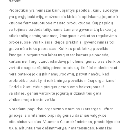
defektų.
Probiotikai yra nemažai kainuojantys papildai, kurių sudėtyje
yra gerųjų bakterijų, mažesniais kiekiais aptinkamų jogurte ir
kituose fermentuotuose maisto produktuose. Šių papildų
vartojimas padeda trilijonams žarnyne gyvenančių bakterijų,
atliekančių esminį vaidmenį žmogaus sveikatos reguliavimo
procesuose. Vis tik šios idėjos praktinis įgyvendinimas toli
gražu nėra toks paprastas. Kol kas probiotikų poveikis
žmogaus organizmui labai miglotas: kartais jie padeda,
kartais ne. Taigi užuot išlaidavę piliulėms, geriau pasistenkite
vartoti daugiau rūgščių pieno produktų. Iki šiol mokslininkai
nėra pateikę jokių įtikinamų įrodymų, patvirtinančių, kad
probiotikai paisžymi reikšmingu poveikiu mūsų organizmui.
Todėl užuot leidus pinigus gerosioms bakterijoms iš
vaistinės, geriau vartokite jogurtą ir džiaukitės gera
virškinamojo trakto veikla.
Norėdami papildyti organizmo vitamino C atsargas, užuot
griebęsi šio vitamino papildų geriau dažniau valgykite
citrusinius vaisius. Vitamino C sureikšminimas, prasidėjęs dar
XX a. aštuntajame dešimtmetyje, nėra teisingas. Nemažai