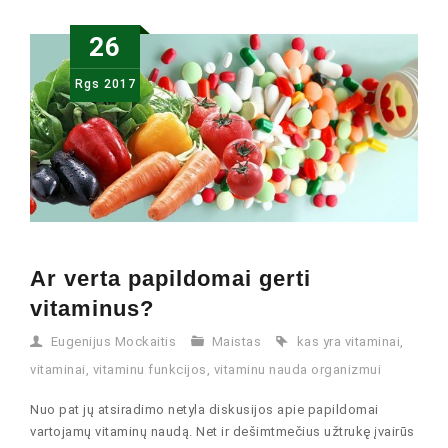
26
Rgs
2017
Ar verta papildomai gerti
vitaminus?
Eugenijus Mockaitis
Maistas
kas yra vitaminai
,
vitaminai
,
vitaminu funkcijos
,
vitaminu nauda organizmui
Nuo pat jų atsiradimo netyla diskusijos apie papildomai
vartojamų vitaminų naudą. Net ir dešimtmečius užtrukę įvairūs