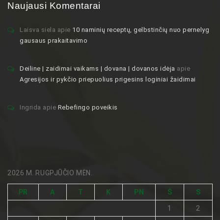
Naujausi Komentarai
Laisva siela
apie
10 naminių receptų, gelbstinčių nuo pernelyg
gausaus prakaitavimo
Deiline | zaidimai vaikams | dovana | dovanos idėja
apie
Agresijos ir pykčio priepuolius prigesins loginiai žaidimai
Ingrida
apie
Rebefingo poveikis
2026 M. RUGPJŪČIO MĖN.
PR
A
T
K
PN
Š
S
1
2