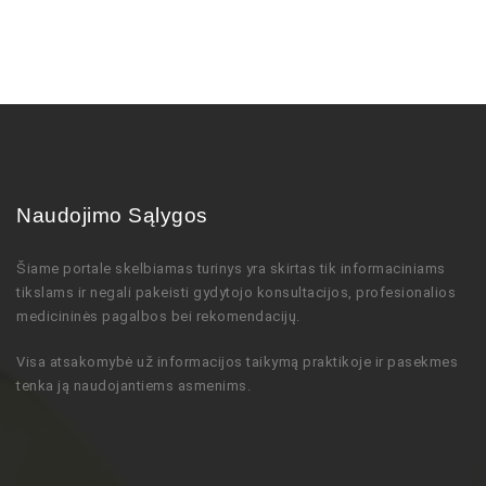
Naudojimo Sąlygos
Šiame portale skelbiamas turinys
yra skirtas tik informaciniams
tikslams ir negali pakeisti gydytojo
konsultacijos,
profesionalios
medicininės pagalbos bei rekomendacijų
.
Visa atsakomybė už informacijos taikymą praktikoje ir pasekmes
tenka ją naudojantiems asmenims.