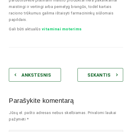
parduotuvėse platinami maisto produktai nėra pakankamai
maistingi ir vertingi arba pernelyg brangūs, todėl kartais
raciono trūkumus galima ištaisyti farmacininkų siūlomais
papildais.
Gali būti aktualūs
vitaminai moterims
ANKSTESNIS
SEKANTIS
Parašykite komentarą
Jūsų el. pašto adresas nebus skelbiamas. Privalomi laukai
pažymėti *