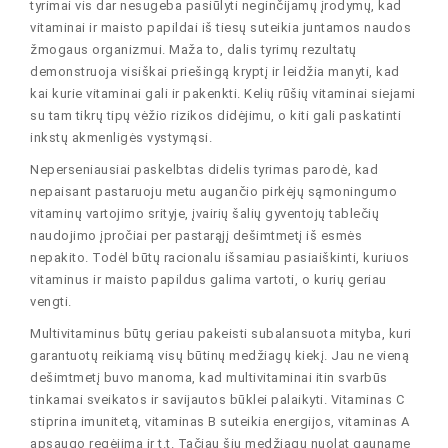
tyrimai vis dar nesugeba pasiūlyti neginčijamų įrodymų, kad
vitaminai ir maisto papildai iš tiesų suteikia juntamos naudos
žmogaus organizmui. Maža to, dalis tyrimų rezultatų
demonstruoja visiškai priešingą kryptį ir leidžia manyti, kad
kai kurie vitaminai gali ir pakenkti. Kelių rūšių vitaminai siejami
su tam tikrų tipų vėžio rizikos didėjimu, o kiti gali paskatinti
inkstų akmenligės vystymąsi.
Neperseniausiai paskelbtas didelis tyrimas parodė, kad
nepaisant pastaruoju metu augančio pirkėjų sąmoningumo
vitaminų vartojimo srityje, įvairių šalių gyventojų tablečių
naudojimo įpročiai per pastarąjį dešimtmetį iš esmės
nepakito. Todėl būtų racionalu išsamiau pasiaiškinti, kuriuos
vitaminus ir maisto papildus galima vartoti, o kurių geriau
vengti.
Multivitaminus būtų geriau pakeisti subalansuota mityba, kuri
garantuotų reikiamą visų būtinų medžiagų kiekį. Jau ne vieną
dešimtmetį buvo manoma, kad multivitaminai itin svarbūs
tinkamai sveikatos ir savijautos būklei palaikyti. Vitaminas C
stiprina imunitetą, vitaminas B suteikia energijos, vitaminas A
apsaugo regėjimą ir t.t. Tačiau šių medžiagų nuolat gauname