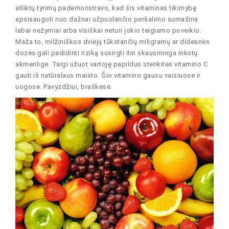
atliktų tyrimų pademonstravo, kad šis vitaminas tikimybę
apsisaugoti nuo dažnai užpuolančio peršalimo sumažina
labai nežymiai arba visiškai neturi jokio teigiamo poveikio.
Maža to, milžiniškos dviejų tūkstančių miligramų ar didesnės
dozės gali padidinti riziką susirgti itin skausminga inkstų
akmenlige. Taigi užuot vartoję papildus stenkitės vitamino C
gauti iš natūralaus maisto. Šio vitamino gausu vaisiuose ir
uogose. Pavyzdžiui, braškėse.