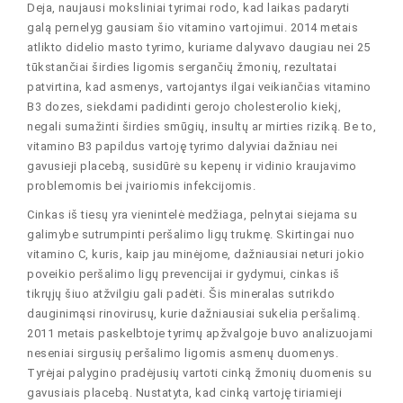
Deja, naujausi moksliniai tyrimai rodo, kad laikas padaryti
galą pernelyg gausiam šio vitamino vartojimui. 2014 metais
atlikto didelio masto tyrimo, kuriame dalyvavo daugiau nei 25
tūkstančiai širdies ligomis sergančių žmonių, rezultatai
patvirtina, kad asmenys, vartojantys ilgai veikiančias vitamino
B3 dozes, siekdami padidinti gerojo cholesterolio kiekį,
negali sumažinti širdies smūgių, insultų ar mirties riziką. Be to,
vitamino B3 papildus vartoję tyrimo dalyviai dažniau nei
gavusieji placebą, susidūrė su kepenų ir vidinio kraujavimo
problemomis bei įvairiomis infekcijomis.
Cinkas iš tiesų yra vienintelė medžiaga, pelnytai siejama su
galimybe sutrumpinti peršalimo ligų trukmę. Skirtingai nuo
vitamino C, kuris, kaip jau minėjome, dažniausiai neturi jokio
poveikio peršalimo ligų prevencijai ir gydymui, cinkas iš
tikrųjų šiuo atžvilgiu gali padėti. Šis mineralas sutrikdo
dauginimąsi rinovirusų, kurie dažniausiai sukelia peršalimą.
2011 metais paskelbtoje tyrimų apžvalgoje buvo analizuojami
neseniai sirgusių peršalimo ligomis asmenų duomenys.
Tyrėjai palygino pradėjusių vartoti cinką žmonių duomenis su
gavusiais placebą. Nustatyta, kad cinką vartoję tiriamieji