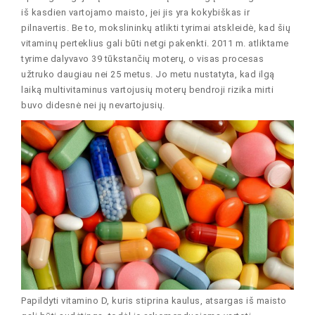
iš kasdien vartojamo maisto, jei jis yra kokybiškas ir
pilnavertis. Be to, mokslininkų atlikti tyrimai atskleidė, kad šių
vitaminų perteklius gali būti netgi pakenkti. 2011 m. atliktame
tyrime dalyvavo 39 tūkstančių moterų, o visas procesas
užtruko daugiau nei 25 metus. Jo metu nustatyta, kad ilgą
laiką multivitaminus vartojusių moterų bendroji rizika mirti
buvo didesnė nei jų nevartojusių.
Papildyti vitamino D, kuris stiprina kaulus, atsargas iš maisto