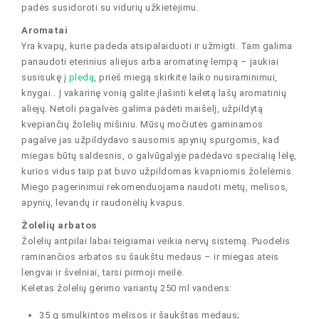
padės susidoroti su vidurių užkietėjimu.
Aromatai
Yra kvapų, kurie padeda atsipalaiduoti ir užmigti. Tam galima
panaudoti eterinius aliejus arba aromatinę lempą – jaukiai
susisukę į
pledą
, prieš miegą skirkite laiko nusiraminimui,
knygai.. Į vakarinę vonią galite įlašinti keletą lašų aromatinių
aliejų. Netoli pagalvės galima padėti maišelį, užpildytą
kvepiančių žolelių mišiniu. Mūsų močiutės gaminamos
pagalve jas užpildydavo sausomis apynių spurgomis, kad
miegas būtų saldesnis, o galvūgalyje padėdavo specialią lėlę,
kurios vidus taip pat buvo užpildomas kvapniomis žolelėmis.
Miego pagerinimui rekomenduojama naudoti mėtų, melisos,
apynių, levandų ir raudonėlių kvapus.
Žolelių arbatos
Žolelių antpilai labai teigiamai veikia nervų sistemą. Puodelis
raminančios arbatos su šaukštu medaus – ir miegas ateis
lengvai ir švelniai, tarsi pirmoji meilė.
Keletas žolelių gėrimo variantų 250 ml vandens:
35 g smulkintos melisos ir šaukštas medaus;