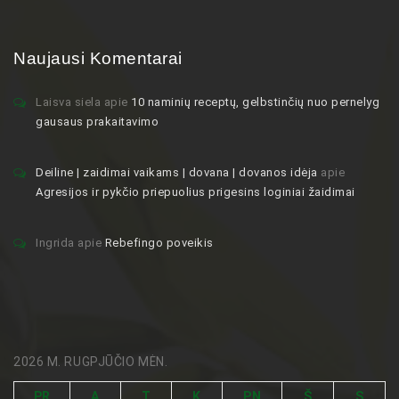
Naujausi Komentarai
Laisva siela
apie
10 naminių receptų, gelbstinčių nuo pernelyg
gausaus prakaitavimo
Deiline | zaidimai vaikams | dovana | dovanos idėja
apie
Agresijos ir pykčio priepuolius prigesins loginiai žaidimai
Ingrida
apie
Rebefingo poveikis
2026 M. RUGPJŪČIO MĖN.
PR
A
T
K
PN
Š
S