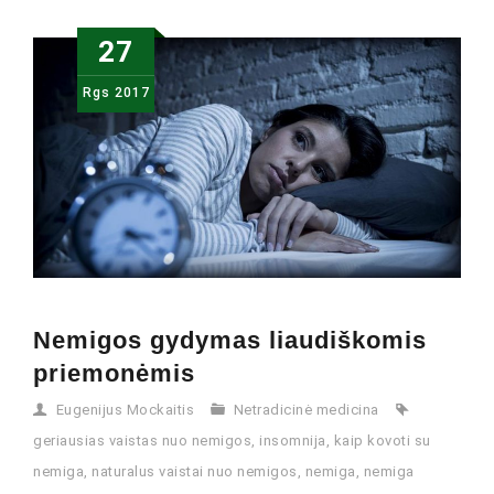
27
Rgs
2017
Nemigos gydymas liaudiškomis
priemonėmis
Eugenijus Mockaitis
Netradicinė medicina
geriausias vaistas nuo nemigos
,
insomnija
,
kaip kovoti su
nemiga
,
naturalus vaistai nuo nemigos
,
nemiga
,
nemiga