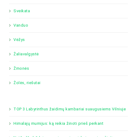
Sveikata
Vanduo
Vėžys
Žaliavalgystė
Žmonės
Žolės, riešutai
TOP 3 Labyrinthus žaidimų kambariai suaugusiems Vilniuje
Himalajų mumijus: ką reikia žinoti prieš perkant