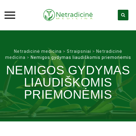
Skip
to
content
Netradicinė medicina
>
Straipsniai
>
Netradicinė
medicina
>
Nemigos gydymas liaudiškomis priemonėmis
NEMIGOS GYDYMAS
LIAUDIŠKOMIS
PRIEMONĖMIS