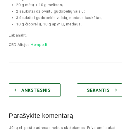
20 g mėtų + 10 g melisos;
2 šaukštai džiovintų gudobelių vaisių;
3 šaukštai gudobelės vaisių, medaus šaukštas;
10 g čiobrelių, 10 g apynių, medaus.
Labanakt!
CBD Aliejus
Hempo.lt
ANKSTESNIS
SEKANTIS
Parašykite komentarą
Jūsų el. pašto adresas nebus skelbiamas. Privalomi laukai