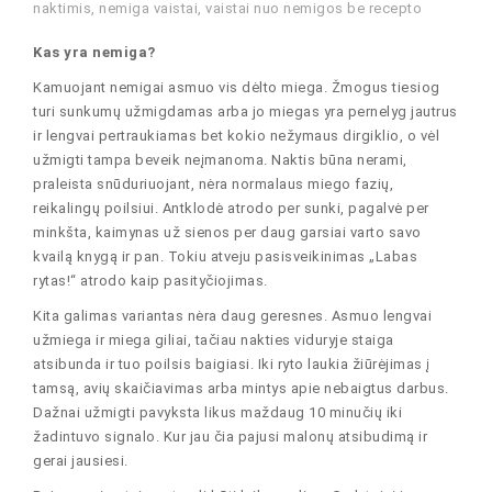
naktimis
,
nemiga vaistai
,
vaistai nuo nemigos be recepto
Kas yra nemiga?
Kamuojant nemigai asmuo vis dėlto miega. Žmogus tiesiog
turi sunkumų užmigdamas arba jo miegas yra pernelyg jautrus
ir lengvai pertraukiamas bet kokio nežymaus dirgiklio, o vėl
užmigti tampa beveik neįmanoma. Naktis būna nerami,
praleista snūduriuojant, nėra normalaus miego fazių,
reikalingų poilsiui. Antklodė atrodo per sunki, pagalvė per
minkšta, kaimynas už sienos per daug garsiai varto savo
kvailą knygą ir pan. Tokiu atveju pasisveikinimas „Labas
rytas!“ atrodo kaip pasityčiojimas.
Kita galimas variantas nėra daug geresnes. Asmuo lengvai
užmiega ir miega giliai, tačiau nakties viduryje staiga
atsibunda ir tuo poilsis baigiasi. Iki ryto laukia žiūrėjimas į
tamsą, avių skaičiavimas arba mintys apie nebaigtus darbus.
Dažnai užmigti pavyksta likus maždaug 10 minučių iki
žadintuvo signalo. Kur jau čia pajusi malonų atsibudimą ir
gerai jausiesi.