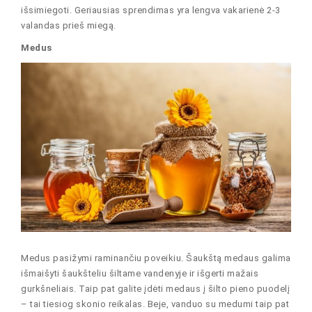
išsimiegoti. Geriausias sprendimas yra lengva vakarienė 2-3
valandas prieš miegą.
Medus
Medus pasižymi raminančiu poveikiu. Šaukštą medaus galima
išmaišyti šaukšteliu šiltame vandenyje ir išgerti mažais
gurkšneliais. Taip pat galite įdėti medaus į šilto pieno puodelį
– tai tiesiog skonio reikalas. Beje, vanduo su medumi taip pat