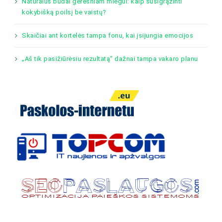
Natūralūs būdai geresniam miegui: kaip susigrąžinti
kokybišką poilsį be vaistų?
Skaičiai ant kortelės tampa fonu, kai įsijungia emocijos
„Aš tik pasižiūrėsiu rezultatą“ dažnai tampa vakaro planu