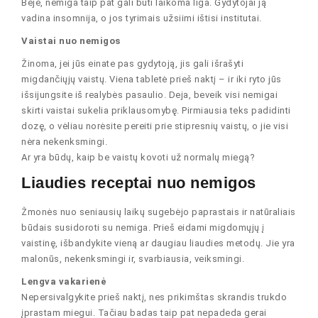
Beje, nemiga taip pat gali būti laikoma liga. Gydytojai ją
vadina insomnija, o jos tyrimais užsiimi ištisi institutai.
Vaistai nuo nemigos
Žinoma, jei jūs einate pas gydytoją, jis gali išrašyti
migdančiųjų vaistų. Viena tabletė prieš naktį – ir iki ryto jūs
išsijungsite iš realybės pasaulio. Deja, beveik visi nemigai
skirti vaistai sukelia priklausomybę. Pirmiausia teks padidinti
dozę, o vėliau norėsite pereiti prie stipresnių vaistų, o jie visi
nėra nekenksmingi.
Ar yra būdų, kaip be vaistų kovoti už normalų miegą?
Liaudies receptai nuo nemigos
Žmonės nuo seniausių laikų sugebėjo paprastais ir natūraliais
būdais susidoroti su nemiga. Prieš eidami migdomųjų į
vaistinę, išbandykite vieną ar daugiau liaudies metodų. Jie yra
malonūs, nekenksmingi ir, svarbiausia, veiksmingi.
Lengva vakarienė
Nepersivalgykite prieš naktį, nes prikimštas skrandis trukdo
įprastam miegui. Tačiau badas taip pat nepadeda gerai