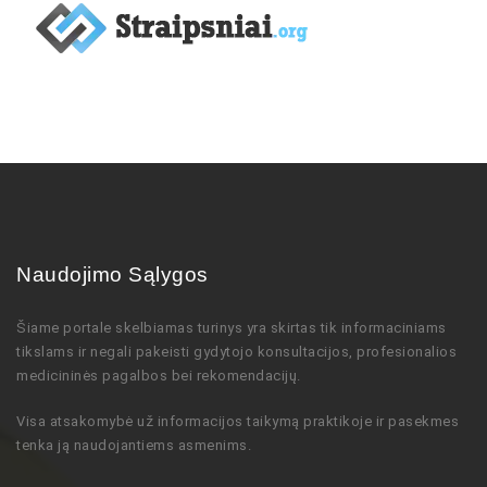
Naudojimo Sąlygos
Šiame portale skelbiamas turinys
yra skirtas tik informaciniams
tikslams ir negali pakeisti gydytojo
konsultacijos,
profesionalios
medicininės pagalbos bei rekomendacijų
.
Visa atsakomybė už informacijos taikymą praktikoje ir pasekmes
tenka ją naudojantiems asmenims.