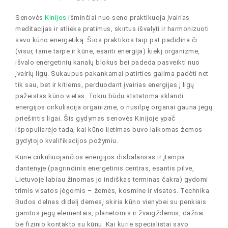
Senovės
Kinijos
išminčiai nuo seno praktikuoja įvairias
meditacijas ir atlieka pratimus, skirtus išvalyti ir harmonizuoti
savo kūno energetiką. Šios praktikos taip pat padidina či
(visur, tame tarpe ir kūne, esanti energija) kiekį organizme,
išvalo energetinių kanalų blokus bei padeda pasveikti nuo
įvairių ligų. Sukaupus pakankamai patirties galima padėti net
tik sau, bet ir kitiems, perduodant įvairias energijas į ligų
pažeistas kūno vietas. Tokiu būdu atstatoma sklandi
energijos cirkuliacija organizme, o nusilpę organai gauna jėgų
priešintis ligai. Šis gydymas senovės Kinijoje ypač
išpopuliarėjo tada, kai kūno lietimas buvo laikomas žemos
gydytojo kvalifikacijos požymiu.
Kūne cirkuliuojančios energijos disbalansas ir įtampa
dantenyje (pagrindinis energetinis centras, esantis pilve,
Lietuvoje labiau žinomas jo indiškas terminas čakra) gydomi
trimis visatos jėgomis – žemės, kosmine ir visatos. Technika
Budos delnas didelį dėmesį skiria kūno vienybei su penkiais
gamtos jėgų elementais, planetomis ir žvaigždėmis, dažnai
be fizinio kontakto su kūnu. Kai kurie specialistai savo