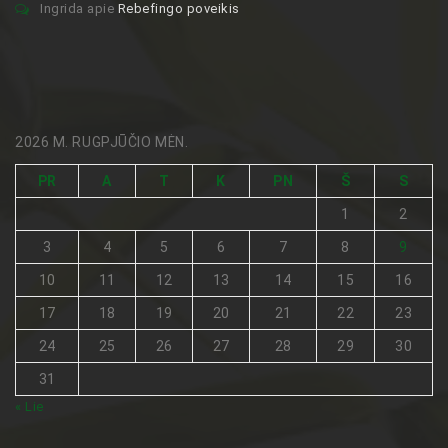
Ingrida
apie
Rebefingo poveikis
2026 M. RUGPJŪČIO MĖN.
PR
A
T
K
PN
Š
S
1
2
3
4
5
6
7
8
9
10
11
12
13
14
15
16
17
18
19
20
21
22
23
24
25
26
27
28
29
30
31
« Lie