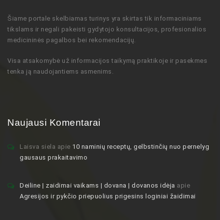
Šiame portale skelbiamas turinys
yra skirtas tik informaciniams
tikslams ir negali pakeisti gydytojo
konsultacijos,
profesionalios
medicininės pagalbos bei rekomendacijų
.
Visa atsakomybė už informacijos taikymą praktikoje ir pasekmes
tenka ją naudojantiems asmenims.
Naujausi Komentarai
Laisva siela
apie
10 naminių receptų, gelbstinčių nuo pernelyg
gausaus prakaitavimo
Deiline | zaidimai vaikams | dovana | dovanos idėja
apie
Agresijos ir pykčio priepuolius prigesins loginiai žaidimai