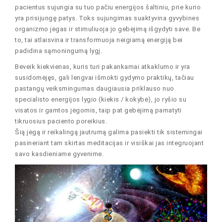
pacientus sujungia su tuo pačiu energijos šaltiniu, prie kurio
yra prisijungę patys. Toks sujungimas suaktyvina gyvybines
organizmo jėgas ir stimuliuoja jo gebėjimą išgydyti save. Be
to, tai atlaisvina ir transformuoja neigiamą energiją bei
padidina sąmoningumą lygį.
Beveik kiekvienas, kuris turi pakankamai atkaklumo ir yra
susidomėjęs, gali lengvai išmokti gydymo praktikų, tačiau
pastangų veiksmingumas daugiausia priklauso nuo
specialisto energijos lygio (kiekis / kokybė), jo ryšio su
visatos ir gamtos jėgomis, taip pat gebėjimą pamatyti
tikruosius paciento poreikius.
Šią jėgą ir reikalingą jautrumą galima pasiekti tik sistemingai
pasineriant tam skirtas meditacijas ir visiškai jas integruojant
savo kasdieniame gyvenime.