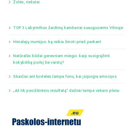
Žolės, riešutai
TOP 3 Labyrinthus žaidimų kambariai suaugusiems Vilniuje
Himalajų mumijus: ką reikia žinoti prieš perkant
Natūralūs būdai geresniam miegui: kaip susigrąžinti
kokybišką poilsį be vaistų?
Skaičiai ant kortelės tampa fonu, kai įsijungia emocijos
„Aš tik pasižiūrėsiu rezultatą“ dažnai tampa vakaro planu