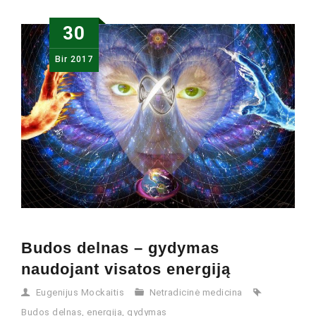
30
Bir
2017
Budos delnas – gydymas
naudojant visatos energiją
Eugenijus Mockaitis
Netradicinė medicina
Budos delnas
,
energija
,
gydymas