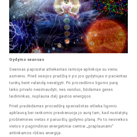
Gydymo seansas
Seansas paprastai atliekamas ramioje aplinkoje su vienu
asmeniu. Prieš sesijos pradžią ir po jos gydytojas ir pacientas
turėtų bent valandą nevalgyti. Po procedūros ligonis parą
laiko privalo nesimaudyti, nes vanduo, būdamas geras
laidininkas, nuplauna dalį gautos energijos.
Prieš pradėdamas procedūrą specialistas atlieka ligonio
apklausą bei rankomis praskenuoja jo aurą tam, kad nustatytų
problemines vietas ir paruoštų gydymo planą. Po to nesveikos
vietos ir pagrindiniai energetiniai centrai „praplaunami“
atitinkamos rūšies energija.