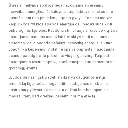
Šviesiai mėlynos spalvos jėga naudojama atvėsinimui,
nesveikos energijos išskaidymui, atpalaidavimui, skausmo
sumažinimui taip pat inkstų ligoms gydyti. Tamsiai mėlyna,
kaip ir kitos ryškios spalvos energija gali padėti sunaikinti
onkologines ląsteles. Raudona stimuliuoja širdies veiklą, taip
naudojama randams sumažinti bei aktyvizuoti nusilpusias
sistemas. Žalia padeda pašalinti nesveiką energiją iš kūno,
ypač tinka kepenims. Violetinė spalva paprastai naudojama
seanso pabaigoje, ja prisotinat visą organizmą. Taip pat
naudojamos įvairios spalvų kombinacijos, kurios sustiprina
gydomąjį efektą.
„Budos delnas“ gali padėti atsikratyti daugumos netgi
chroniškų ligų, tačiau negali būti naudojamas infekcinių
susirgimų gydymui. Ši technika dažnai kombinuojam su
masažu tam, kad greičiau pasiekti norimą efektą.