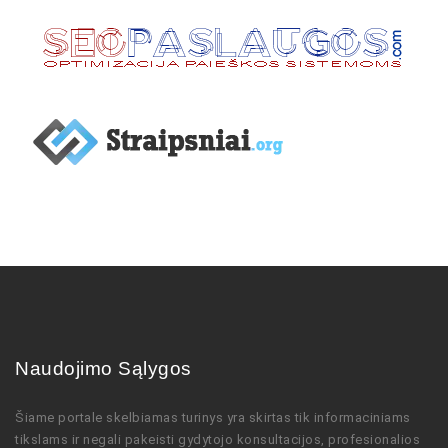
Naudojimo Sąlygos
Šiame portale skelbiamas turinys
yra skirtas tik informaciniams
tikslams ir negali pakeisti gydytojo
konsultacijos,
profesionalios