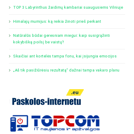
TOP 3 Labyrinthus žaidimų kambariai suaugusiems Vilniuje
Himalajų mumijus: ką reikia žinoti prieš perkant
Natūralūs būdai geresniam miegui: kaip susigrąžinti
kokybišką poilsį be vaistų?
Skaičiai ant kortelės tampa fonu, kai įsijungia emocijos
„Aš tik pasižiūrėsiu rezultatą“ dažnai tampa vakaro planu