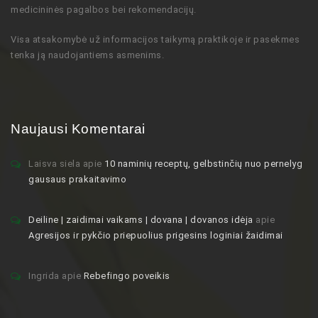
medicininės pagalbos bei rekomendacijų
.
Visa atsakomybė už informacijos taikymą praktikoje ir pasekmes
tenka ją naudojantiems asmenims.
Naujausi Komentarai
Laisva siela
apie
10 naminių receptų, gelbstinčių nuo pernelyg
gausaus prakaitavimo
Deiline | zaidimai vaikams | dovana | dovanos idėja
apie
Agresijos ir pykčio priepuolius prigesins loginiai žaidimai
Ingrida
apie
Rebefingo poveikis