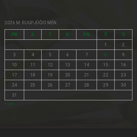
2026 M. RUGPJŪČIO MĖN.
PR
A
T
K
PN
Š
S
1
2
3
4
5
6
7
8
9
10
11
12
13
14
15
16
17
18
19
20
21
22
23
24
25
26
27
28
29
30
31
« Lie