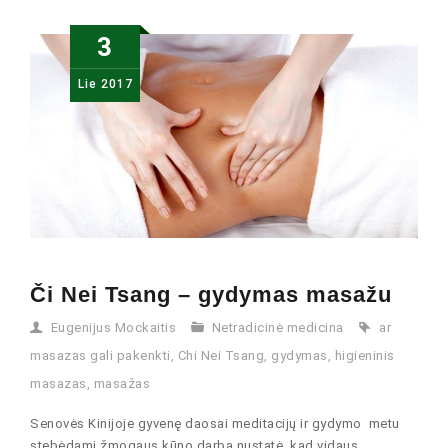
3
Lie
2017
Či Nei Tsang – gydymas masažu
Eugenijus Mockaitis
Netradicinė medicina
ar
masazas gali pakenkti
,
Chi Nei Tsang
,
gydymas
,
higieninis
masazas
,
masažas
Senovės Kinijoje gyvenę daosai meditacijų ir gydymo metu
stebėdami žmogaus kūno darbą nustatė, kad vidaus