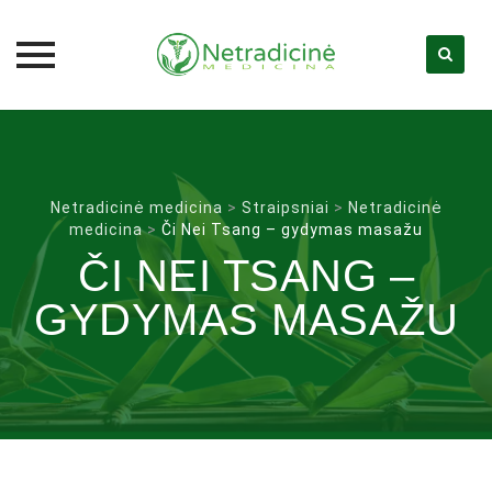
Skip
to
content
Netradicinė medicina
>
Straipsniai
>
Netradicinė
medicina
>
Či Nei Tsang – gydymas masažu
ČI NEI TSANG –
GYDYMAS MASAŽU