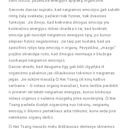
savo ruožtu, pažeidžia energijos apytaką organizme.
Senovės daosai suprato, kad neigiamos emocijos gali sukelti
rimtą žalą sveikatai, pažeisti tiek fizines, tiek dvasines
funkcijas. Jie žinojo, kad kiekviena žmogus emocija yra
konkrečios energijos rūšies išraiška ir tai, kad konkreti
emocija gali nurodyti neigiamos energijos tipą, po kuriuo
slepiasi fizinis negalavimas. Jie taip pat nustatė, kad yra
specifinis ryšys tarp emocijų ir organų. Pavyzdžiui, „mazgo“
pojūtis skrandyje rodo, kad žmogus nerimauja ir blužnyje
susikaupė neigiamos emocijos.
Daosai atrado, kad dauguma ligų gali būti išgydyta iš
organizmo pašalinus jas iššaukusius toksinus ir neigiamas
jėgas. Jie sukūrė masažą Či Nei Tsang (iš kinų kalbos
verčiama – či vidaus organų masažas), kuris leidžia perdirbti
ir priversti vėl tekėti neigiamas energijas, kurios blokuoja
vidaus organus ir nulemia mazgelių pilve susidarymą. Či Nei
Tsang padeda išvalyti organizmą nuo toksinų, neigiamų
emocijų ir šilumos pertekliaus arba trūkumo, kurie veda prie
netinkamo organų darbo.
Či Nei Tsang masažo metu didžiausias dėmesys skiriamos