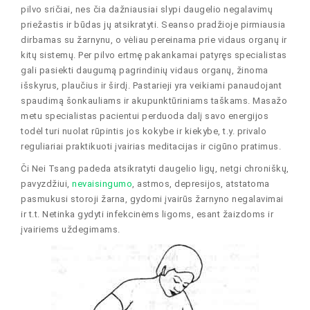
pilvo sričiai, nes čia dažniausiai slypi daugelio negalavimų
priežastis ir būdas jų atsikratyti. Seanso pradžioje pirmiausia
dirbamas su žarnynu, o vėliau pereinama prie vidaus organų ir
kitų sistemų. Per pilvo ertmę pakankamai patyręs specialistas
gali pasiekti daugumą pagrindinių vidaus organų, žinoma
išskyrus, plaučius ir širdį. Pastarieji yra veikiami panaudojant
spaudimą šonkauliams ir akupunktūriniams taškams. Masažo
metu specialistas pacientui perduoda dalį savo energijos
todėl turi nuolat rūpintis jos kokybe ir kiekybe, t.y. privalo
reguliariai praktikuoti įvairias meditacijas ir cigūno pratimus.
Či Nei Tsang padeda atsikratyti daugelio ligų, netgi chroniškų,
pavyzdžiui,
nevaisingumo
, astmos, depresijos, atstatoma
pasmukusi storoji žarna, gydomi įvairūs žarnyno negalavimai
ir t.t. Netinka gydyti infekcinėms ligoms, esant žaizdoms ir
įvairiems uždegimams.