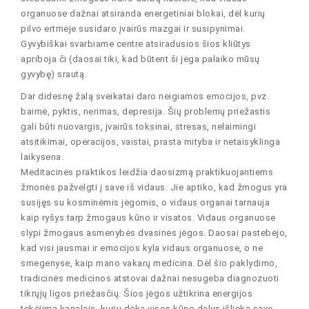
organuose dažnai atsiranda energetiniai blokai, dėl kurių
pilvo ertmėje susidaro įvairūs mazgai ir susipynimai.
Gyvybiškai svarbiame centre atsiradusios šios kliūtys
apriboja či (daosai tiki, kad būtent ši jėga palaiko mūsų
gyvybę) srautą.
Dar didesnę žalą sveikatai daro neigiamos emocijos, pvz.
baimė, pyktis, nerimas, depresija. Šių problemų priežastis
gali būti nuovargis, įvairūs toksinai, stresas, nelaimingi
atsitikimai, operacijos, vaistai, prasta mityba ir netaisyklinga
laikysena.
Meditacinės praktikos leidžia daosizmą praktikuojantiems
žmonės pažvelgti į save iš vidaus. Jie aptiko, kad žmogus yra
susijęs su kosminėmis jėgomis, o vidaus organai tarnauja
kaip ryšys tarp žmogaus kūno ir visatos. Vidaus organuose
slypi žmogaus asmenybės dvasinės jėgos. Daosai pastebėjo,
kad visi jausmai ir emocijos kyla vidaus organuose, o ne
smegenyse, kaip mano vakarų medicina. Dėl šio paklydimo,
tradicinės medicinos atstovai dažnai nesugeba diagnozuoti
tikrųjų ligos priežasčių. Šios jėgos užtikrina energijos
tekėjimą kanalais, kurių dėka visos kūno dalys išlieka savo