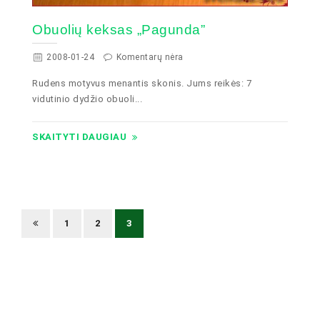
Obuolių keksas „Pagunda”
2008-01-24
Komentarų nėra
Rudens motyvus menantis skonis. Jums reikės: 7
vidutinio dydžio obuoli...
SKAITYTI DAUGIAU
1
2
3