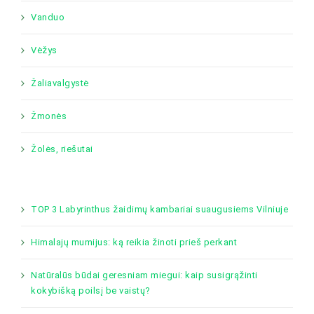
Vanduo
Vėžys
Žaliavalgystė
Žmonės
Žolės, riešutai
TOP 3 Labyrinthus žaidimų kambariai suaugusiems Vilniuje
Himalajų mumijus: ką reikia žinoti prieš perkant
Natūralūs būdai geresniam miegui: kaip susigrąžinti
kokybišką poilsį be vaistų?