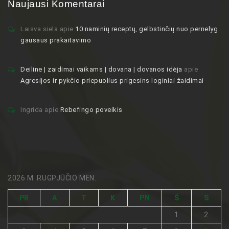
Naujausi Komentarai
Laisva siela
apie
10 naminių receptų, gelbstinčių nuo pernelyg
gausaus prakaitavimo
Deiline | zaidimai vaikams | dovana | dovanos idėja
apie
Agresijos ir pykčio priepuolius prigesins loginiai žaidimai
Ingrida
apie
Rebefingo poveikis
2026 M. RUGPJŪČIO MĖN.
PR
A
T
K
PN
Š
S
1
2