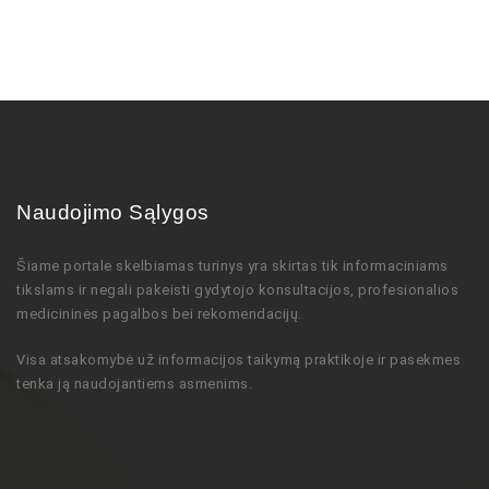
Naudojimo Sąlygos
Šiame portale skelbiamas turinys
yra skirtas tik informaciniams
tikslams ir negali pakeisti gydytojo
konsultacijos,
profesionalios
medicininės pagalbos bei rekomendacijų
.
Visa atsakomybė už informacijos taikymą praktikoje ir pasekmes
tenka ją naudojantiems asmenims.