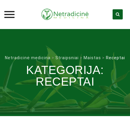
Skip
to
content
Netradicinė medicina
>
Straipsniai
>
Maistas
>
Receptai
KATEGORIJA:
RECEPTAI