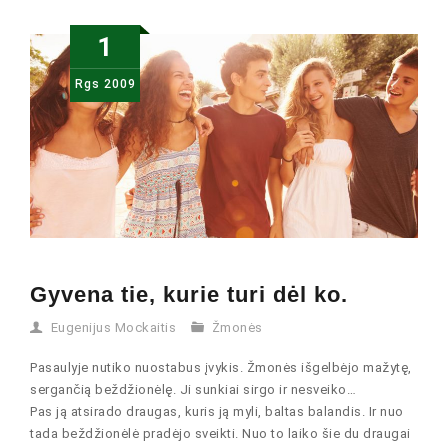
1
Rgs
2009
Gyvena tie, kurie turi dėl ko.
Eugenijus Mockaitis
Žmonės
Pasaulyje nutiko nuostabus įvykis. Žmonės išgelbėjo mažytę,
sergančią beždžionėlę. Ji sunkiai sirgo ir nesveiko…
Pas ją atsirado draugas, kuris ją myli, baltas balandis. Ir nuo
tada beždžionėlė pradėjo sveikti. Nuo to laiko šie du draugai