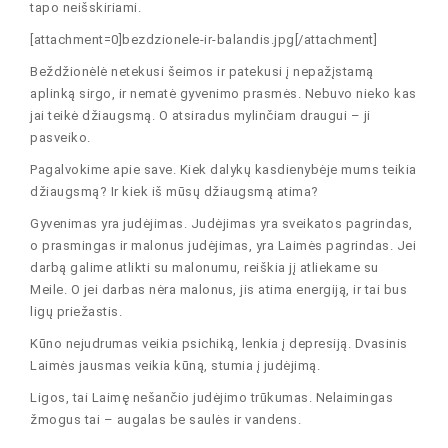
tapo neišskiriami.
[attachment=0]bezdzionele-ir-balandis.jpg[/attachment]
Beždžionėlė netekusi šeimos ir patekusi į nepažįstamą
aplinką sirgo, ir nematė gyvenimo prasmės. Nebuvo nieko kas
jai teikė džiaugsmą. O atsiradus mylinčiam draugui – ji
pasveiko.
Pagalvokime apie save. Kiek dalykų kasdienybėje mums teikia
džiaugsmą? Ir kiek iš mūsų džiaugsmą atima?
Gyvenimas yra judėjimas. Judėjimas yra sveikatos pagrindas,
o prasmingas ir malonus judėjimas, yra Laimės pagrindas. Jei
darbą galime atlikti su malonumu, reiškia jį atliekame su
Meile. O jei darbas nėra malonus, jis atima energiją, ir tai bus
ligų priežastis.
Kūno nejudrumas veikia psichiką, lenkia į depresiją. Dvasinis
Laimės jausmas veikia kūną, stumia į judėjimą.
Ligos, tai Laimę nešančio judėjimo trūkumas. Nelaimingas
žmogus tai – augalas be saulės ir vandens.