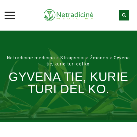
Skip
to
content
Netradicinė medicina
>
Straipsniai
>
Žmonės
>
Gyvena
tie, kurie turi dėl ko.
GYVENA TIE, KURIE
TURI DĖL KO.