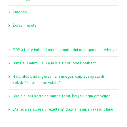
Žmonės
Žolės, riešutai
TOP 3 Labyrinthus žaidimų kambariai suaugusiems Vilniuje
Himalajų mumijus: ką reikia žinoti prieš perkant
Natūralūs būdai geresniam miegui: kaip susigrąžinti
kokybišką poilsį be vaistų?
Skaičiai ant kortelės tampa fonu, kai įsijungia emocijos
„Aš tik pasižiūrėsiu rezultatą“ dažnai tampa vakaro planu