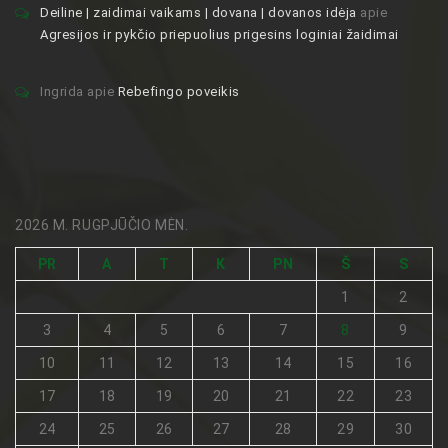
Deiline | zaidimai vaikams | dovana | dovanos idėja
apie
Agresijos ir pykčio priepuolius prigesins loginiai žaidimai
Ingrida
apie
Rebefingo poveikis
2026 M. RUGPJŪČIO MĖN.
PR
A
T
K
PN
Š
S
1
2
3
4
5
6
7
8
9
10
11
12
13
14
15
16
17
18
19
20
21
22
23
24
25
26
27
28
29
30