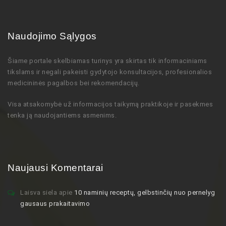
Naudojimo Sąlygos
Šiame portale skelbiamas turinys
yra skirtas tik informaciniams
tikslams ir negali pakeisti gydytojo
konsultacijos,
profesionalios
medicininės pagalbos bei rekomendacijų
.
Visa atsakomybė už informacijos taikymą praktikoje ir pasekmes
tenka ją naudojantiems asmenims.
Naujausi Komentarai
Laisva siela
apie
10 naminių receptų, gelbstinčių nuo pernelyg
gausaus prakaitavimo