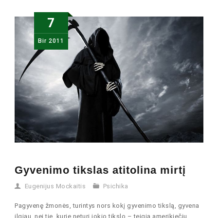
7
Bir
2011
Gyvenimo tikslas atitolina mirtį
Eugenijus Mockaitis
Psichika
Pagyvenę žmonės, turintys nors kokį gyvenimo tikslą, gyvena
ilgiau, nei tie, kurie neturi jokio tikslo – teigia amerikiečių