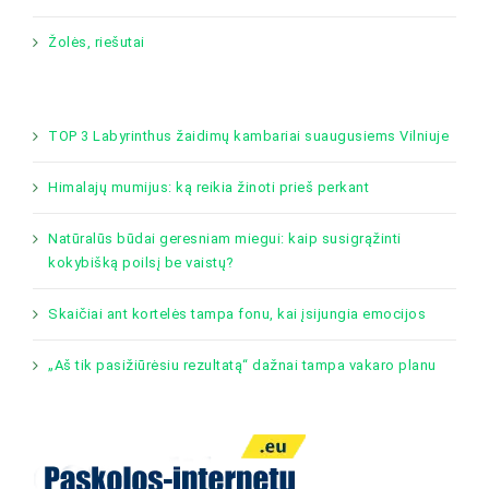
Žolės, riešutai
TOP 3 Labyrinthus žaidimų kambariai suaugusiems Vilniuje
Himalajų mumijus: ką reikia žinoti prieš perkant
Natūralūs būdai geresniam miegui: kaip susigrąžinti
kokybišką poilsį be vaistų?
Skaičiai ant kortelės tampa fonu, kai įsijungia emocijos
„Aš tik pasižiūrėsiu rezultatą“ dažnai tampa vakaro planu