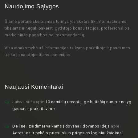
Naudojimo Sąlygos
Šiame portale skelbiamas turinys
yra skirtas tik informaciniams
tikslams ir negali pakeisti gydytojo
konsultacijos,
profesionalios
medicininės pagalbos bei rekomendacijų
.
Visa atsakomybė už informacijos taikymą praktikoje ir pasekmes
tenka ją naudojantiems asmenims.
Naujausi Komentarai
Laisva siela
apie
10 naminių receptų, gelbstinčių nuo pernelyg
gausaus prakaitavimo
Deiline | zaidimai vaikams | dovana | dovanos idėja
apie
Agresijos ir pykčio priepuolius prigesins loginiai žaidimai