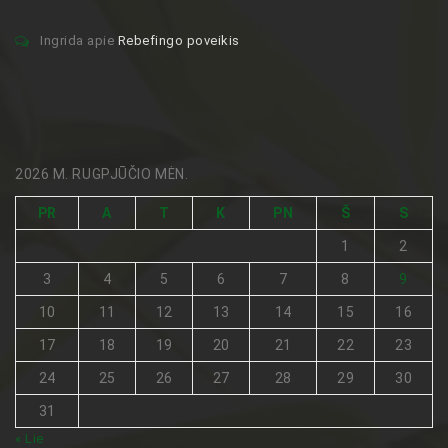
Ingrida
apie
Rebefingo poveikis
2026 M. RUGPJŪČIO MĖN.
PR
A
T
K
PN
Š
S
1
2
3
4
5
6
7
8
9
10
11
12
13
14
15
16
17
18
19
20
21
22
23
24
25
26
27
28
29
30
31
« Lie