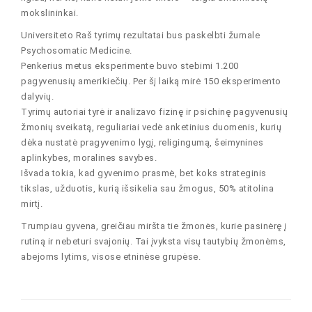
mokslininkai.
Universiteto Raš tyrimų rezultatai bus paskelbti žurnale
Psychosomatic Medicine.
Penkerius metus eksperimente buvo stebimi 1.200
pagyvenusių amerikiečių. Per šį laiką mirė 150 eksperimento
dalyvių.
Tyrimų autoriai tyrė ir analizavo fizinę ir psichinę pagyvenusių
žmonių sveikatą, reguliariai vedė anketinius duomenis, kurių
dėka nustatė pragyvenimo lygį, religingumą, šeimynines
aplinkybes, moralines savybes.
Išvada tokia, kad gyvenimo prasmė, bet koks strateginis
tikslas, užduotis, kurią išsikelia sau žmogus, 50% atitolina
mirtį.
Trumpiau gyvena, greičiau miršta tie žmonės, kurie pasinėrę į
rutiną ir nebeturi svajonių. Tai įvyksta visų tautybių žmonėms,
abejoms lytims, visose etninėse grupėse.