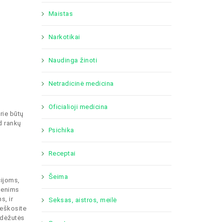
Maistas
Narkotikai
Naudinga žinoti
Netradicinė medicina
Oficialioji medicina
rie būtų
ad rankų
Psichika
Receptai
Šeima
cijoms,
smenims
s, ir
Seksas, aistros, meilė
ieškosite
ų dėžutės