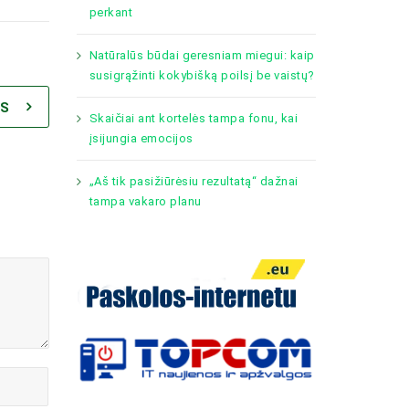
perkant
Natūralūs būdai geresniam miegui: kaip
susigrąžinti kokybišką poilsį be vaistų?
IS
Skaičiai ant kortelės tampa fonu, kai
įsijungia emocijos
„Aš tik pasižiūrėsiu rezultatą“ dažnai
tampa vakaro planu