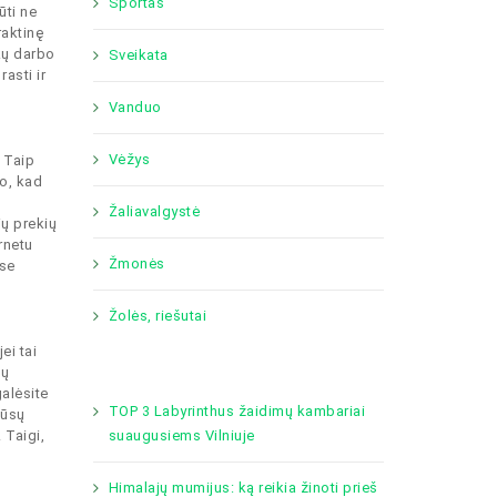
Sportas
ūti ne
raktinę
kų darbo
Sveikata
asti ir
Vanduo
Vėžys
 Taip
ko, kad
o
Žaliavalgystė
ių prekių
rnetu
Žmonės
ėse
Žolės, riešutai
ei tai
nų
galėsite
TOP 3 Labyrinthus žaidimų kambariai
mūsų
suaugusiems Vilniuje
 Taigi,
Himalajų mumijus: ką reikia žinoti prieš