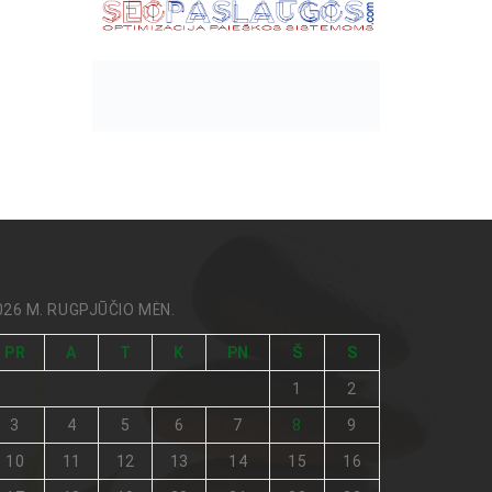
026 M. RUGPJŪČIO MĖN.
PR
A
T
K
PN
Š
S
1
2
3
4
5
6
7
8
9
10
11
12
13
14
15
16