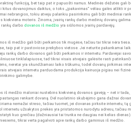
en praktinę funkciją, bet taip pat ir papuošti namus. Medinės dėžutės gali b
 kitus dovanojimus daiktus, o toks „įpakavimas“ vėliau galės atlikti ir p
mai nebrangios, tokiu atveju palankiu pasirinkimu gali būti mediniai ran
ns kiekviena moteris. Žinoma, įvairių rankų darbo medinių dovanų galima r
s rankų darbo
dovanos iš medžio
yra siūlomos įvairių pardavėjų.
s iš medžio gali būti perkamos tik mugėse, tačiau tai tikrai nėra tiesa.
se, taip pat ir pastoviose prekybos vietose. Jei neturite pakankamai lai
eju rankų darbo dovanos gali būti perkamos ir internetu. Pardavėjai sav
iuose tinklalapiuose, tad tikrai visais atvejais galėsite rasti patinkanč
ėms, neretai yra skundžiamasi laiko trūkumu, todėl dovanų pirkimas inte
krais atvejais internetu parduodama produkcija kainuoja pigiau nei fizin
sirinkimo galimybe.
nos iš medžio maloniai nustebins kiekvieną dovanos gavėją – net ir tada, j
ins pastangas renkant dovaną. Dėl nuolatinio skubėjimo gana dažnai dova
iriama nemažai streso, tačiau tuomet, jei dovanas pirksite internetu, tą 
 kol internetu užsakytos prekės yra pristatomos nurodytu adresu, tačiau 
statyti kuo greičiau (dažniausiai tai trunka ne daugiau nei kelias dienas).
imiesiems, tikrai verta pagalvoti apie rankų darbo gaminius iš medžio.