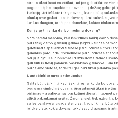
atrodo tikrai labai estetiškai, tad jos gali atlikti ne vi
pagrindinė, bet papildoma dovana – į dėžutę galite įdėti
funkciją. Jei ieškote tokių dovanų, kurios būtų pakanka
plaukų smeigtukai – tokią dovaną tikrai palankiai įverti
kur kas daugiau, todėl pasidomėkite, kokios išskirtinė
Kur įsigyti rankų darbo medinių dovanų?
Nors neretai manoma, kad išskirtinės rankų darbo dovano
pat rankų darbo gaminių galima įsigyti įvairiose parodo
galėtumėte apsilankyti fizinėse parduotuvėse, tokiu atv
gaminius parduoda internetinėse parduotuvėse ar socialin
bei jų įsigyti. Kai ruošiamasi didžiosioms žiemos švent
gali būti iš tiesų palankia pasirinkimo galimybe. Tam ti
pardavimo vietose, todėl tai gali būti tikrai palankia pa
Nustebinkite savo artimuosius
Galite būti užtikrinti, kad išskirtinės rankų darbo dova
bus gana simbolinė dovana, jūsų artimieji tikrai įvert
pirkimas yra paliekamas paskutinei dienai, ir tuomet pat
atlikti pakankamai greitai. Žinoma, šiek tiek užtrunka,
šalies pardavėjai visada stengiasi, kad pirkiniai būtų pri
jei dvejojate, kokią dovaną įteikti savo draugams ir art