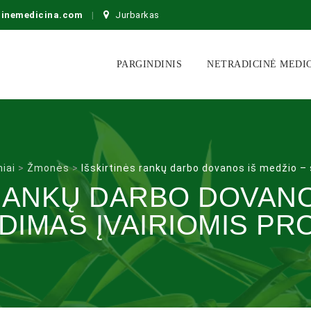
cinemedicina.com
Jurbarkas
Skip
to
PARGINDINIS
NETRADICINĖ MEDI
content
iai
>
Žmonės
>
Išskirtinės rankų darbo dovanos iš medžio –
RANKŲ DARBO DOVANO
DIMAS ĮVAIRIOMIS PR