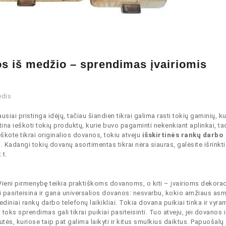
os iš medžio – sprendimas įvairiomis
dis
usiai pristinga idėjų, tačiau šiandien tikrai galima rasti tokių gaminių, ku
katina ieškoti tokių produktų, kurie buvo pagaminti nekenkiant aplinkai, t
kote tikrai originalios dovanos, tokiu atveju
išskirtinės rankų darbo
u. Kadangi tokių dovanų asortimentas tikrai nėra siauras, galėsite išrinkti
.t.
Vieni pirmenybę teikia praktiškoms dovanoms, o kiti – įvairioms dekora
kiai pasiteisina ir gana universalios dovanos: nesvarbu, kokio amžiaus a
iniai rankų darbo telefonų laikikliai. Tokia dovana puikiai tinka ir vyram
 toks sprendimas gali tikrai puikiai pasiteisinti. Tuo atveju, jei dovanos 
tės, kuriose taip pat galima laikyti ir kitus smulkius daiktus. Papuošal