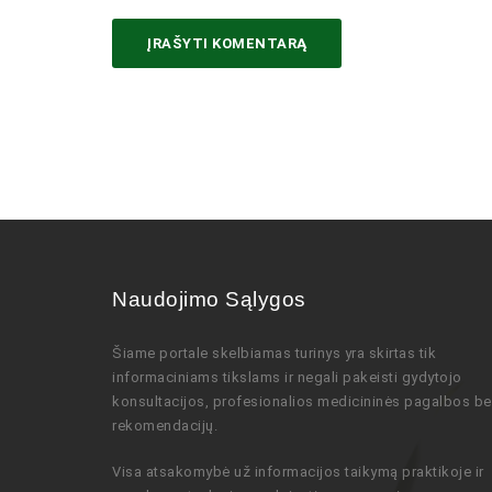
Naudojimo Sąlygos
Šiame portale skelbiamas turinys
yra skirtas tik
informaciniams tikslams ir negali pakeisti gydytojo
konsultacijos,
profesionalios
medicininės pagalbos be
rekomendacijų
.