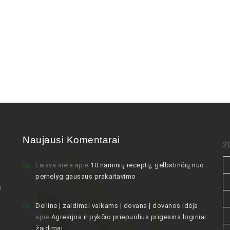
Naujausi Komentarai
2
Laisva siela
apie
10 naminių receptų, gelbstinčių nuo
pernelyg gausaus prakaitavimo
i
Deiline | zaidimai vaikams | dovana | dovanos idėja
apie
Agresijos ir pykčio priepuolius prigesins loginiai