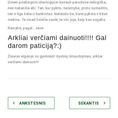
Dviem priešingom ideologijom kariauti parodose nelogiška,
nes nukenčia abi. Ten, kur pyktis, neramybė, proto sumaištis,
ten ir liga šalia ir bankrotas. Neteisūs tie, kurie pyksta ir kitus
niekina. Te visad šviečia saulė, te visi joja, kaip kas sugeba.
Ramybė, pagal… save
Arkliai verčiami dainuoti!!!! Gal
darom paticiją?:)
Žiaurus elgesys su gyvūnais! Gyvūnų išnaudojimas, arkliai
verčiami dainuoti!!!
ANKSTESNIS
SEKANTIS