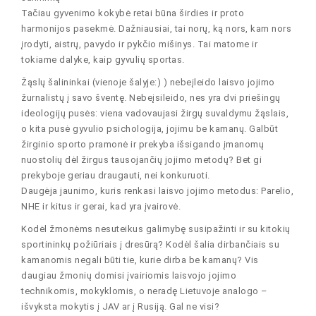
Tačiau gyvenimo kokybė retai būna širdies ir proto
harmonijos pasekmė. Dažniausiai, tai norų, ką nors, kam nors
įrodyti, aistrų, pavydo ir pykčio mišinys. Tai matome ir
tokiame dalyke, kaip gyvulių sportas.
Žąslų šalininkai (vienoje šalyje:) ) nebeįleido laisvo jojimo
žurnalistų į savo šventę. Nebeįsileido, nes yra dvi priešingų
ideologijų pusės: viena vadovaujasi žirgų suvaldymu žąslais,
o kita pusė gyvulio psichologija, jojimu be kamanų. Galbūt
žirginio sporto pramonė ir prekyba išsigando įmanomų
nuostolių dėl žirgus tausojančių jojimo metodų? Bet gi
prekyboje geriau draugauti, nei konkuruoti.
Daugėja jaunimo, kuris renkasi laisvo jojimo metodus: Parelio,
NHE ir kitus ir gerai, kad yra įvairovė.
Kodėl žmonėms nesuteikus galimybę susipažinti ir su kitokių
sportininkų požiūriais į dresūrą? Kodėl šalia dirbančiais su
kamanomis negali būti tie, kurie dirba be kamanų? Vis
daugiau žmonių domisi įvairiomis laisvojo jojimo
technikomis, mokyklomis, o neradę Lietuvoje analogo –
išvyksta mokytis į JAV ar į Rusiją. Gal ne visi?