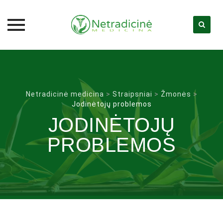
Skip
to
content
Netradicinė medicina
>
Straipsniai
>
Žmonės
>
Jodinėtojų problemos
JODINĖTOJŲ
PROBLEMOS