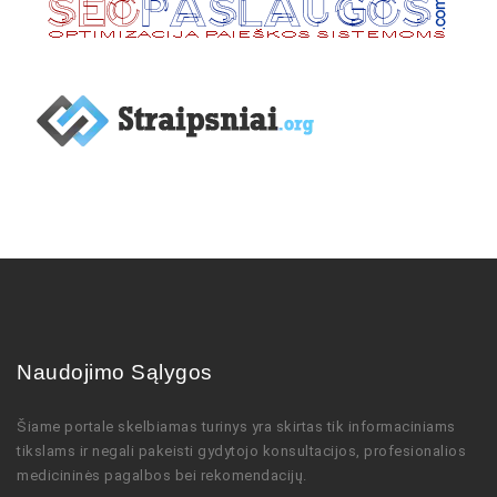
Naudojimo Sąlygos
Šiame portale skelbiamas turinys
yra skirtas tik informaciniams
tikslams ir negali pakeisti gydytojo
konsultacijos,
profesionalios
medicininės pagalbos bei rekomendacijų
.