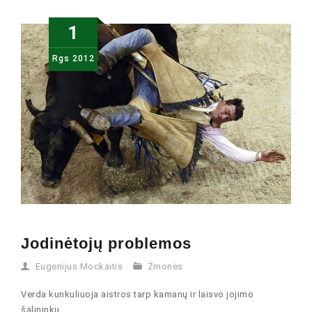
1
Rgs
2012
Jodinėtojų problemos
Eugenijus Mockaitis
Žmonės
Verda kunkuliuoja aistros tarp kamanų ir laisvo jojimo
šalininkų