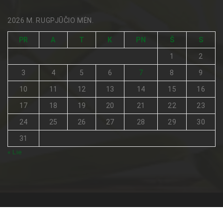
2026 M. RUGPJŪČIO MĖN.
PR
A
T
K
PN
Š
S
1
2
3
4
5
6
7
8
9
10
11
12
13
14
15
16
17
18
19
20
21
22
23
24
25
26
27
28
29
30
31
« Lie
Visos teisės saugomos © 2026
Netradicinė medicina
.