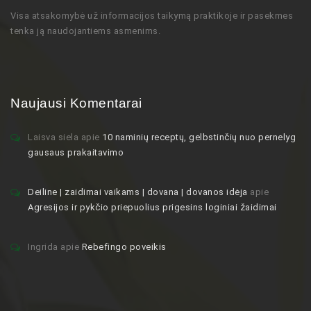
Visa atsakomybė už informacijos taikymą praktikoje ir pasekmes
tenka ją naudojantiems asmenims.
Naujausi Komentarai
Laisva siela
apie
10 naminių receptų, gelbstinčių nuo pernelyg
gausaus prakaitavimo
Deiline | zaidimai vaikams | dovana | dovanos idėja
apie
Agresijos ir pykčio priepuolius prigesins loginiai žaidimai
Ingrida
apie
Rebefingo poveikis