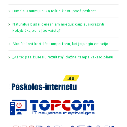
Himalajų mumijus: ką reikia žinoti prieš perkant
Natūralūs būdai geresniam miegui: kaip susigrąžinti
kokybišką poilsį be vaistų?
Skaičiai ant kortelės tampa fonu, kai įsijungia emocijos
„Aš tik pasižiūrėsiu rezultatą“ dažnai tampa vakaro planu