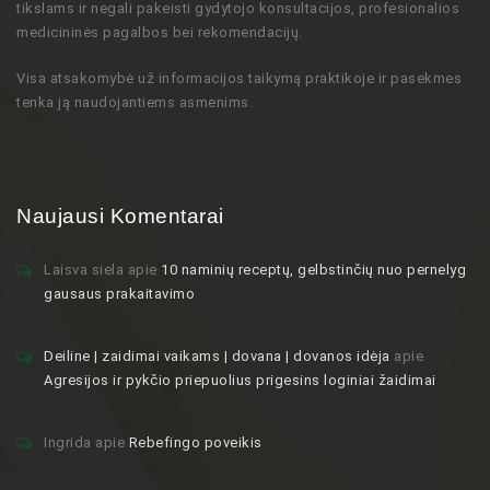
tikslams ir negali pakeisti gydytojo
konsultacijos,
profesionalios
medicininės pagalbos bei rekomendacijų
.
Visa atsakomybė už informacijos taikymą praktikoje ir pasekmes
tenka ją naudojantiems asmenims.
Naujausi Komentarai
Laisva siela
apie
10 naminių receptų, gelbstinčių nuo pernelyg
gausaus prakaitavimo
Deiline | zaidimai vaikams | dovana | dovanos idėja
apie
Agresijos ir pykčio priepuolius prigesins loginiai žaidimai
Ingrida
apie
Rebefingo poveikis