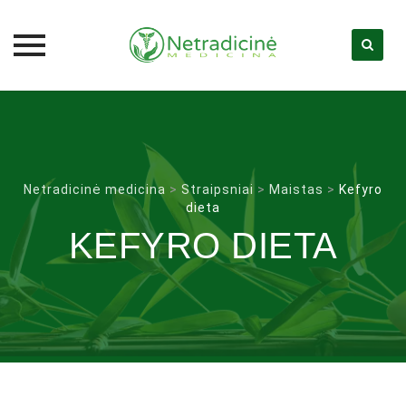
Skip
to
content
Netradicinė medicina
>
Straipsniai
>
Maistas
>
Kefyro
dieta
KEFYRO DIETA