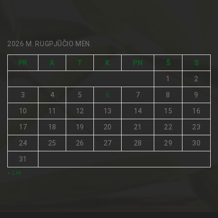
2026 M. RUGPJŪČIO MĖN.
PR
A
T
K
PN
Š
S
1
2
3
4
5
6
7
8
9
10
11
12
13
14
15
16
17
18
19
20
21
22
23
24
25
26
27
28
29
30
31
« Lie