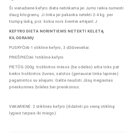
Ši vienadienė kefyro dieta netinkama jei Jums reikia numesti
daug kilogramų. Ji tinka jei pakanka netekti 2-4 kg. per
trumpą laiką, pvz: kokia nors šventei artėjant J
KEFYRO DIETA NORINTIEMS NETEKTI KELETĄ
KILOGRAMŲ
PUSRYČIAI-1 stiklinė kefyro, 3 džiūvesėliai.
PRIEŠPIEČIAI-1stiklinė kefyro
PIETŪS-200g. troškintos mėsos (be odelės) arba toks pat
kiekis troškintos žuvies, salotos (geriausiai tinka lapinės)
pagamintos su aliejumi. Galite naudoti Jūsų mėgiamas
prieskonines žoleles bei prieskonius.
VAKARIENĖ: 2 stiklinės kefyro (išdalinti po vieną stiklinę
lygiais tarpais iki miego).