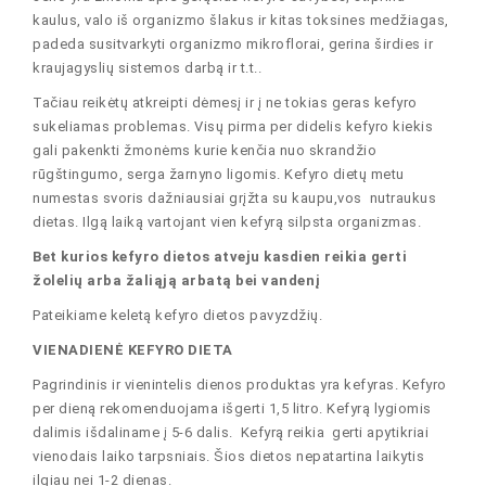
kaulus, valo iš organizmo šlakus ir kitas toksines medžiagas,
padeda susitvarkyti organizmo mikroflorai, gerina širdies ir
kraujagyslių sistemos darbą ir t.t..
Tačiau reikėtų atkreipti dėmesį ir į ne tokias geras kefyro
sukeliamas problemas. Visų pirma per didelis kefyro kiekis
gali pakenkti žmonėms kurie kenčia nuo skrandžio
rūgštingumo, serga žarnyno ligomis. Kefyro dietų metu
numestas svoris dažniausiai grįžta su kaupu,vos nutraukus
dietas. Ilgą laiką vartojant vien kefyrą silpsta organizmas.
Bet kurios kefyro dietos atveju kasdien reikia gerti
žolelių arba žaliąją arbatą bei vandenį
Pateikiame keletą kefyro dietos pavyzdžių.
VIENADIENĖ KEFYRO DIETA
Pagrindinis ir vienintelis dienos produktas yra kefyras. Kefyro
per dieną rekomenduojama išgerti 1,5 litro. Kefyrą lygiomis
dalimis išdaliname į 5-6 dalis. Kefyrą reikia gerti apytikriai
vienodais laiko tarpsniais. Šios dietos nepatartina laikytis
ilgiau nei 1-2 dienas.