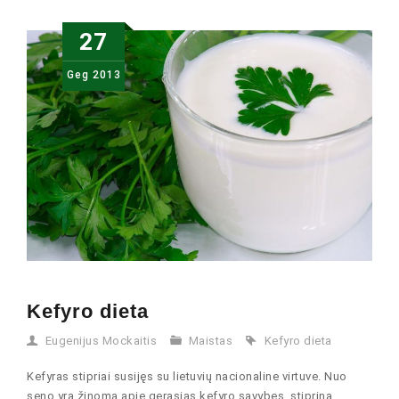
27
Geg
2013
Kefyro dieta
Eugenijus Mockaitis
Maistas
Kefyro dieta
Kefyras stipriai susijęs su lietuvių nacionaline virtuve. Nuo
seno yra žinoma apie gerąsias kefyro savybes, stiprina