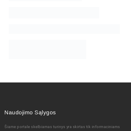
Naudojimo Sąlygos
Šiame portale skelbiamas turinys
yra skirtas tik informaciniams