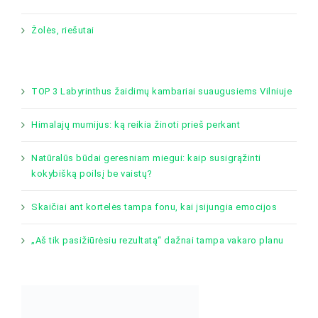
Žolės, riešutai
TOP 3 Labyrinthus žaidimų kambariai suaugusiems Vilniuje
Himalajų mumijus: ką reikia žinoti prieš perkant
Natūralūs būdai geresniam miegui: kaip susigrąžinti
kokybišką poilsį be vaistų?
Skaičiai ant kortelės tampa fonu, kai įsijungia emocijos
„Aš tik pasižiūrėsiu rezultatą“ dažnai tampa vakaro planu