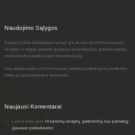
Naudojimo Sąlygos
Šiame portale skelbiamas turinys
yra skirtas tik informaciniams
tikslams ir negali pakeisti gydytojo
konsultacijos,
profesionalios
medicininės pagalbos bei rekomendacijų
.
Visa atsakomybė už informacijos taikymą praktikoje ir pasekmes
tenka ją naudojantiems asmenims.
Naujausi Komentarai
Laisva siela
apie
10 naminių receptų, gelbstinčių nuo pernelyg
gausaus prakaitavimo