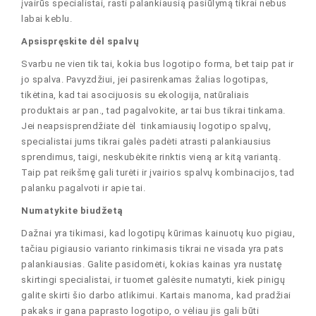
įvairūs specialistai, rasti palankiausią pasiūlymą tikrai nebus
labai keblu.
Apsispręskite dėl spalvų
Svarbu ne vien tik tai, kokia bus logotipo forma, bet taip pat ir
jo spalva. Pavyzdžiui, jei pasirenkamas žalias logotipas,
tikėtina, kad tai asocijuosis su ekologija, natūraliais
produktais ar pan., tad pagalvokite, ar tai bus tikrai tinkama.
Jei neapsisprendžiate dėl tinkamiausių logotipo spalvų,
specialistai jums tikrai galės padėti atrasti palankiausius
sprendimus, taigi, neskubėkite rinktis vieną ar kitą variantą.
Taip pat reikšmę gali turėti ir įvairios spalvų kombinacijos, tad
palanku pagalvoti ir apie tai.
Numatykite biudžetą
Dažnai yra tikimasi, kad logotipų kūrimas kainuotų kuo pigiau,
tačiau pigiausio varianto rinkimasis tikrai ne visada yra pats
palankiausias. Galite pasidomėti, kokias kainas yra nustatę
skirtingi specialistai, ir tuomet galėsite numatyti, kiek pinigų
galite skirti šio darbo atlikimui. Kartais manoma, kad pradžiai
pakaks ir gana paprasto logotipo, o vėliau jis gali būti