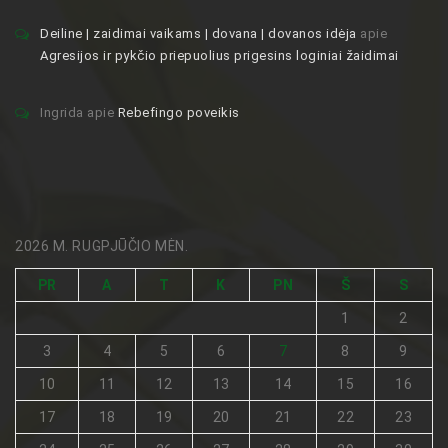
Deiline | zaidimai vaikams | dovana | dovanos idėja
apie
Agresijos ir pykčio priepuolius prigesins loginiai žaidimai
Ingrida
apie
Rebefingo poveikis
2026 M. RUGPJŪČIO MĖN.
PR
A
T
K
PN
Š
S
1
2
3
4
5
6
7
8
9
10
11
12
13
14
15
16
17
18
19
20
21
22
23