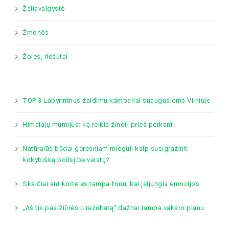
Žaliavalgystė
Žmonės
Žolės, riešutai
TOP 3 Labyrinthus žaidimų kambariai suaugusiems Vilniuje
Himalajų mumijus: ką reikia žinoti prieš perkant
Natūralūs būdai geresniam miegui: kaip susigrąžinti
kokybišką poilsį be vaistų?
Skaičiai ant kortelės tampa fonu, kai įsijungia emocijos
„Aš tik pasižiūrėsiu rezultatą“ dažnai tampa vakaro planu