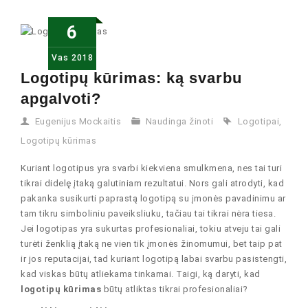
6
Vas
2018
Logotipų kūrimas: ką svarbu
apgalvoti?
Eugenijus Mockaitis
Naudinga žinoti
Logotipai
,
Logotipų kūrimas
Kuriant logotipus yra svarbi kiekviena smulkmena, nes tai turi
tikrai didelę įtaką galutiniam rezultatui. Nors gali atrodyti, kad
pakanka susikurti paprastą logotipą su įmonės pavadinimu ar
tam tikru simboliniu paveiksliuku, tačiau tai tikrai nėra tiesa.
Jei logotipas yra sukurtas profesionaliai, tokiu atveju tai gali
turėti ženklią įtaką ne vien tik įmonės žinomumui, bet taip pat
ir jos reputacijai, tad kuriant logotipą labai svarbu pasistengti,
kad viskas būtų atliekama tinkamai. Taigi, ką daryti, kad
logotipų kūrimas
būtų atliktas tikrai profesionaliai?