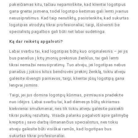
pakeičiamas kitu, tačiau nepamirškite, kad klientai logotipus
gana greitai įsimena, todėl logotipo keitimas gali lemti įvairius
nesusipratimus. Kad taip nenutiktų, pasistenkite, kad sukurtas
logotipas atrodytų tikrai profesionaliai, taigi, išsiversti be
specialistų pagalbos gali būti net labai sudėtinga.
Ką dar reikėtų apgalvoti?
Labai svarbu tai, kad logotipas būtų kuo originalesnis – jei jis
bus panašus į kitų įmonių prekinius ženklus, tai gali lemti
tikrai nemažai nesusipratimų. Tuo atveju, jei logotipas nebus
panašus į jokios kitos bendrovės prekinį ženklą, tokiu atveju
galėsite išvengti painiavos, taigi, klientai jūsų logotipą gana
lengvai įsimins.
Taigi, jei jus domina logotipų kūrimas, pirmiausia pradėkite
nuo idėjos. Labai svarbu tai, kad dėmesys būtų skiriamas
kiekvienai smulkmenai, nes tik tokiu atveju galėsite pasiekti
tikrai puikių rezultatų. Visada palanku pagalvoti apie galimybę
kreiptis į savo darbą išmanančius specialistus, nes tokiu
atveju galėsite būti visiškai ramūs, kad logotipas bus
sukurtas tikrai profesionaliai.