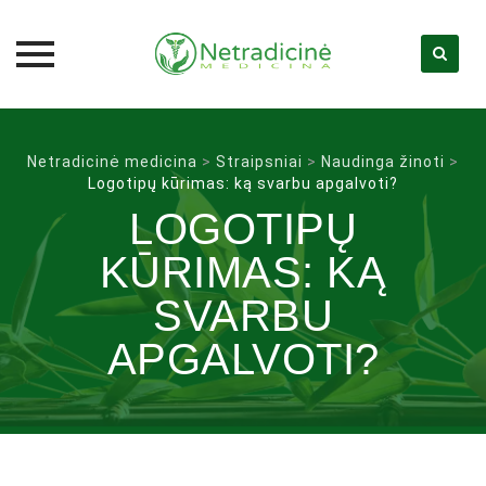
Skip
to
Netradicinė medicina
>
Straipsniai
>
Naudinga žinoti
>
content
Logotipų kūrimas: ką svarbu apgalvoti?
LOGOTIPŲ
KŪRIMAS: KĄ
SVARBU
APGALVOTI?