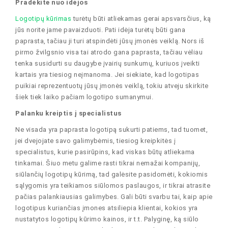
Pradėkite nuo idėjos
Logotipų kūrimas
turėtų būti atliekamas gerai apsvarsčius, ką
jūs norite jame pavaizduoti. Pati idėja turėtų būti gana
paprasta, tačiau ji turi atspindėti jūsų įmonės veiklą. Nors iš
pirmo žvilgsnio visa tai atrodo gana paprasta, tačiau vėliau
tenka susidurti su daugybe įvairių sunkumų, kuriuos įveikti
kartais yra tiesiog neįmanoma. Jei siekiate, kad logotipas
puikiai reprezentuotų jūsų įmonės veiklą, tokiu atveju skirkite
šiek tiek laiko pačiam logotipo sumanymui.
Palanku kreiptis į specialistus
Ne visada yra paprasta logotipą sukurti patiems, tad tuomet,
jei dvejojate savo galimybėmis, tiesiog kreipkitės į
specialistus, kurie pasirūpins, kad viskas būtų atliekama
tinkamai. Šiuo metu galime rasti tikrai nemažai kompanijų,
siūlančių logotipų kūrimą, tad galėsite pasidomėti, kokiomis
sąlygomis yra teikiamos siūlomos paslaugos, ir tikrai atrasite
pačias palankiausias galimybes. Gali būti svarbu tai, kaip apie
logotipus kuriančias įmones atsiliepia klientai, kokios yra
nustatytos logotipų kūrimo kainos, ir t.t. Palyginę, ką siūlo