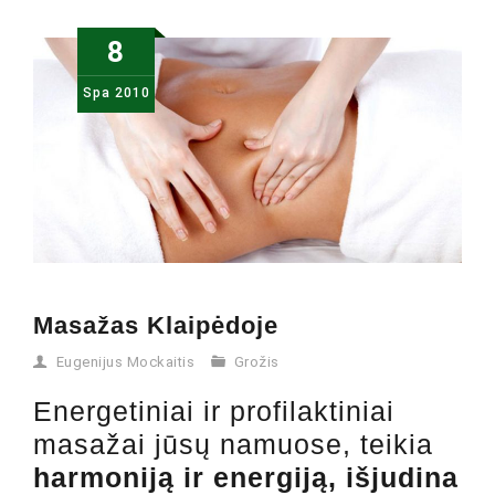
8
Spa
2010
Masažas Klaipėdoje
Eugenijus Mockaitis
Grožis
Energetiniai ir profilaktiniai
masažai jūsų namuose, teikia
harmoniją ir energiją, išjudina