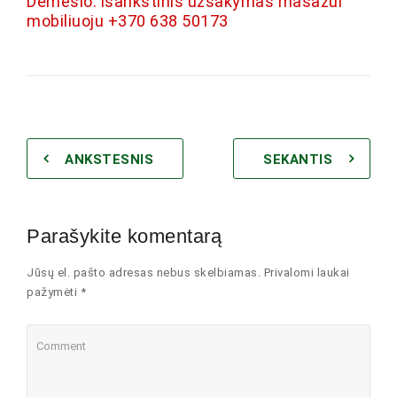
Dėmesio: išankstinis užsakymas masažui
mobiliuoju +370 638 50173
ANKSTESNIS
SEKANTIS
Parašykite komentarą
Jūsų el. pašto adresas nebus skelbiamas. Privalomi laukai
pažymėti *