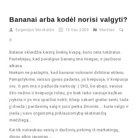
Bananai arba kodėl norisi valgyti?
Eugenijus Mockaitis
15 Vas 2009
Maistas
8
Balanai skleidžia keistą švelnų kvapą, kuris nėra natūralus.
Pastebėjau, kad pavalgius bananų ima miegas, ir jaučiuosi
alkana.
Niekam ne paslaptis, kad bananai nokinami dirbtinai etilenu.
Pamąstykime, vaisius gyvas padaras, jis kvėpuoja, ir kvėpuoja
oru. O jam ima ir paduoda narkozę :) CH2, be abejo, vaisius
šito nežino ir kvėpuoja toliau, po kiek laiko vaisiuje kažkas
įvyksta ir jis ima sparčiai nokti, kitaip sakant greitai senti, tada
jį išveža į pardavimų salę ir juos perka žmonės…. kurie valgo ir
įneša į savo organizmą priklausomybę skatinančią
medžiagą….
Kai tik nutraukiau vaisių ir daržovių pirkimą iš marketingų,
dingo alkio jausmas….