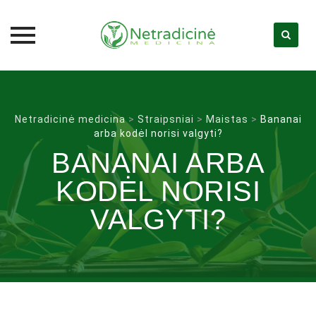
Skip
to
content
Netradicinė medicina
>
Straipsniai
>
Maistas
>
Bananai
arba kodėl norisi valgyti?
BANANAI ARBA
KODĖL NORISI
VALGYTI?