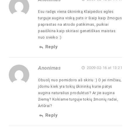
Esu radęs viena ūkininką Klaipėdos eglės
turguje augina viską pats ir šiaip kaip žmogus
paprastas na atrodo patikimas, puikiai
paaiškina kaip skiriasi genetiškas maistas
nuo sveiko :)
Reply
Anonimas
2009-02-16 at 13:21
Obuolį nuo pomidoro aš skiriu :) O jei rimčiau,
įdomu kiek yra tokių ūkininkų kurie patys
augina naturalius produktus? Ar jie augina
žiemą? Kokiame turguje tokių žmonių radai,
Artūrai?
Reply