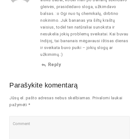
gleivės, prasidėdavo sloga, užkimdavo
balsas. :o Ogi nuo tų chemikalų, dirbtino
nokinimo. Juk bananas yra šiltų kraštų
vaisius, todėl ten natūraliai sunoksta ir
nesukelia jokių problemų sveikatai. Kai buvau
Indijoj, tai bananais mėgavausi ištisas dienas
ir sveikata buvo puiki – jokių slogų ar
užkimimų.:)
Reply
Parašykite komentarą
Jūsų el. pašto adresas nebus skelbiamas. Privalomi laukai
pažymėti *