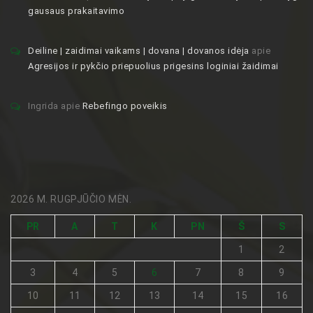
gausaus prakaitavimo
Deiline | zaidimai vaikams | dovana | dovanos idėja
apie
Agresijos ir pykčio priepuolius prigesins loginiai žaidimai
Ingrida
apie
Rebefingo poveikis
2026 M. RUGPJŪČIO MĖN.
PR
A
T
K
PN
Š
S
1
2
3
4
5
6
7
8
9
10
11
12
13
14
15
16