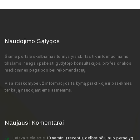
Naudojimo Sąlygos
Šiame portale skelbiamas turinys
yra skirtas tik informaciniams
tikslams ir negali pakeisti gydytojo
konsultacijos,
profesionalios
medicininės pagalbos bei rekomendacijų
.
Visa atsakomybė už informacijos taikymą praktikoje ir pasekmes
tenka ją naudojantiems asmenims.
Naujausi Komentarai
Laisva siela
apie
10 naminių receptų, gelbstinčių nuo pernelyg