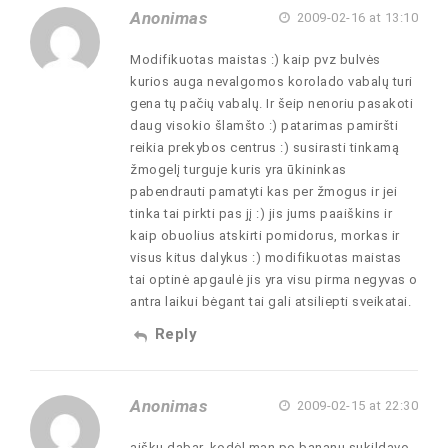
Anonimas
2009-02-16 at 13:10
Modifikuotas maistas :) kaip pvz bulvės
kurios auga nevalgomos korolado vabalų turi
gena tų pačių vabalų. Ir šeip nenoriu pasakoti
daug visokio šlamšto :) patarimas pamiršti
reikia prekybos centrus :) susirasti tinkamą
žmogelį turguje kuris yra ūkininkas
pabendrauti pamatyti kas per žmogus ir jei
tinka tai pirkti pas jį :) jis jums paaiškins ir
kaip obuolius atskirti pomidorus, morkas ir
visus kitus dalykus :) modifikuotas maistas
tai optinė apgaulė jis yra visu pirma negyvas o
antra laikui bėgant tai gali atsiliepti sveikatai.
Reply
Anonimas
2009-02-15 at 22:30
aišku dabar, kodėl man po bananų sukildavo