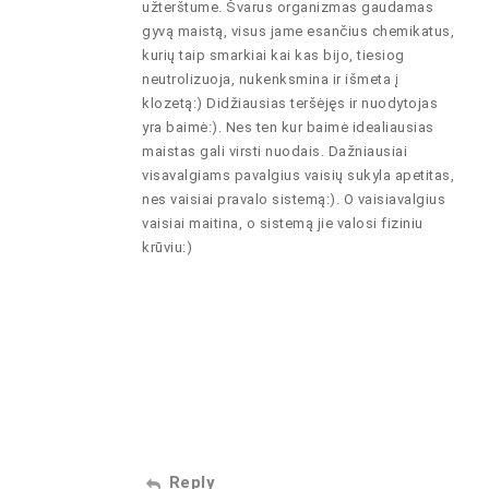
užterštume. Švarus organizmas gaudamas
gyvą maistą, visus jame esančius chemikatus,
kurių taip smarkiai kai kas bijo, tiesiog
neutrolizuoja, nukenksmina ir išmeta į
klozetą:) Didžiausias teršėjęs ir nuodytojas
yra baimė:). Nes ten kur baimė idealiausias
maistas gali virsti nuodais. Dažniausiai
visavalgiams pavalgius vaisių sukyla apetitas,
nes vaisiai pravalo sistemą:). O vaisiavalgius
vaisiai maitina, o sistemą jie valosi fiziniu
krūviu:)
Reply