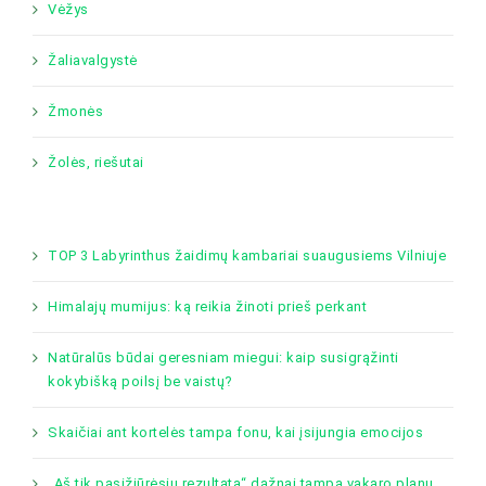
Vėžys
Žaliavalgystė
Žmonės
Žolės, riešutai
TOP 3 Labyrinthus žaidimų kambariai suaugusiems Vilniuje
Himalajų mumijus: ką reikia žinoti prieš perkant
Natūralūs būdai geresniam miegui: kaip susigrąžinti
kokybišką poilsį be vaistų?
Skaičiai ant kortelės tampa fonu, kai įsijungia emocijos
„Aš tik pasižiūrėsiu rezultatą“ dažnai tampa vakaro planu