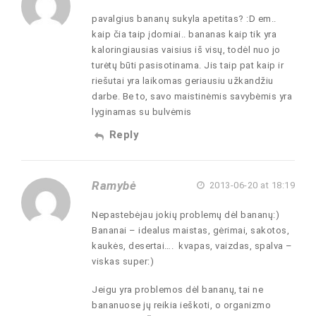
pavalgius bananų sukyla apetitas? :D em..
kaip čia taip įdomiai.. bananas kaip tik yra
kaloringiausias vaisius iš visų, todėl nuo jo
turėtų būti pasisotinama. Jis taip pat kaip ir
riešutai yra laikomas geriausiu užkandžiu
darbe. Be to, savo maistinėmis savybėmis yra
lyginamas su bulvėmis
Reply
Ramybė
2013-06-20 at 18:19
Nepastebėjau jokių problemų dėl bananų:)
Bananai – idealus maistas, gėrimai, sakotos,
kaukės, desertai…. kvapas, vaizdas, spalva –
viskas super:)
Jeigu yra problemos dėl bananų, tai ne
bananuose jų reikia ieškoti, o organizmo