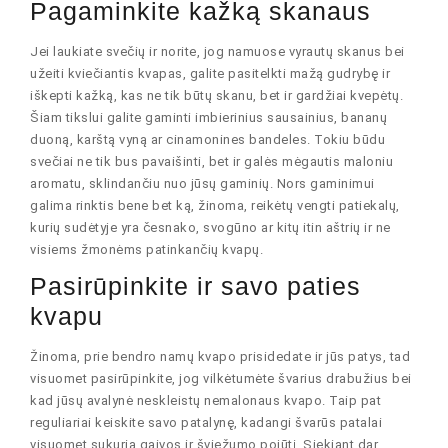
Pagaminkite kažką skanaus
Jei laukiate svečių ir norite, jog namuose vyrautų skanus bei
užeiti kviečiantis kvapas, galite pasitelkti mažą gudrybę ir
iškepti kažką, kas ne tik būtų skanu, bet ir gardžiai kvepėtų.
Šiam tikslui galite gaminti imbierinius sausainius, bananų
duoną, karštą vyną ar cinamonines bandeles. Tokiu būdu
svečiai ne tik bus pavaišinti, bet ir galės mėgautis maloniu
aromatu, sklindančiu nuo jūsų gaminių. Nors gaminimui
galima rinktis bene bet ką, žinoma, reikėtų vengti patiekalų,
kurių sudėtyje yra česnako, svogūno ar kitų itin aštrių ir ne
visiems žmonėms patinkančių kvapų.
Pasirūpinkite ir savo paties
kvapu
Žinoma, prie bendro namų kvapo prisidedate ir jūs patys, tad
visuomet pasirūpinkite, jog vilkėtumėte švarius drabužius bei
kad jūsų avalynė neskleistų nemalonaus kvapo. Taip pat
reguliariai keiskite savo patalynę, kadangi švarūs patalai
visuomet sukuria gaivos ir šviežumo pojūtį. Siekiant dar