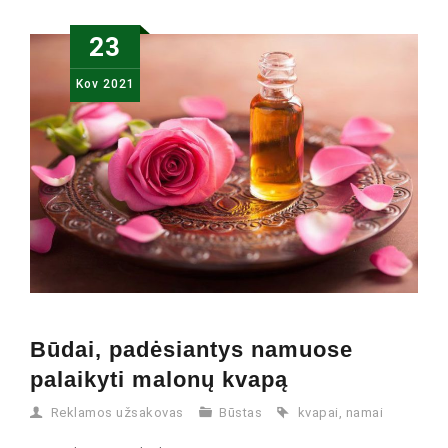
23
Kov
2021
Būdai, padėsiantys namuose
palaikyti malonų kvapą
Reklamos užsakovas
Būstas
kvapai
,
namai