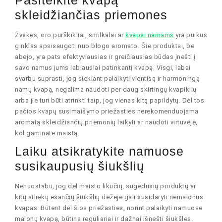
skleidžiančias priemones
Žvakės, oro purškikliai, smilkalai ar
kvapai namams
yra puikus
ginklas apsisaugoti nuo blogo aromato. Šie produktai, be
abejo, yra pats efektyviausias ir greičiausias būdas įnešti į
savo namus jums labiausiai patinkantį kvapą. Visgi, labai
svarbu suprasti, jog siekiant palaikyti vientisą ir harmoningą
namų kvapą, negalima naudoti per daug skirtingų kvapiklių
arba jie turi būti atrinkti taip, jog vienas kitą papildytų. Dėl tos
pačios kvapų susimaišymo priežasties nerekomenduojama
aromatą skleidžiančių priemonių laikyti ar naudoti virtuvėje,
kol gaminate maistą.
Laiku atsikratykite namuose
susikaupusių šiukšlių
Nenuostabu, jog dėl maisto likučių, sugedusių produktų ar
kitų atliekų esančių šiukšlių dėžėje gali susidaryti nemalonus
kvapas. Būtent dėl šios priežasties, norint palaikyti namuose
malonų kvapą, būtina reguliariai ir dažnai išnešti šiukšles.