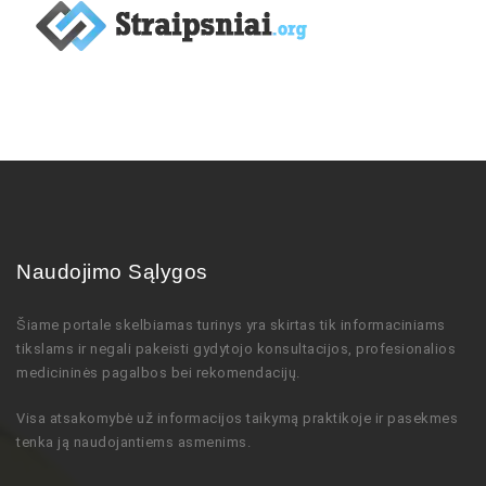
Naudojimo Sąlygos
Šiame portale skelbiamas turinys
yra skirtas tik informaciniams
tikslams ir negali pakeisti gydytojo
konsultacijos,
profesionalios
medicininės pagalbos bei rekomendacijų
.
Visa atsakomybė už informacijos taikymą praktikoje ir pasekmes
tenka ją naudojantiems asmenims.