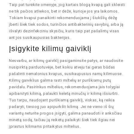
Taip pat turėkite omenyje, jog kartais blogą kvapą gali skleisti
ne tik pačios atliekos, bet ir dėžė, kurioje jos yra laikomos.
Tokiam kvapui panaikinti rekomenduojama į šiukšlių dėžę
įberti šiek tiek sodos, turinčios antibakterinių savybių, arba ją
išvalyti dezinfekciniu skysčiu, kuris taip pat pašalintų visas
ant jos susikaupusias bakterijas.
Įsigykite kilimų gaiviklį
Nesvarbu, ar kilimų gaiviklį pasigaminsite patys, ar naudosite
nusipirktą parduotuvėje, bet kokiu atveju tai geras būdas
pašalinti nemalonius kvapus, susikaupusius namų kilimuose.
Kilimų gaiviklius galima rasti miltelių ar purškiamų putų
pavidalu. Pasirinkus miltelius, rekomenduojama jais tolygiai
apibarstyti kilimą, palaukti keletą minučių ir kilimą išsiurbti.
Tuo tarpu, naudojant purškiamą gaiviklį, viskas, ką reikia
padaryti, tiesiog juo apipurkšti kilimą. Jei nė vieno iš šių
variantų neturite progos įsigyti, galima panaudoti ir anksčiau
minėtą sodą, tačiau ją reikėtų palaikyti šiek tiek ilgiau nei
įprastus kilimams pritaikytus miltelius.