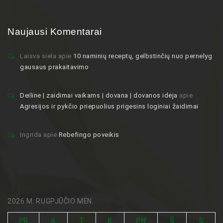
Naujausi Komentarai
Laisva siela
apie
10 naminių receptų, gelbstinčių nuo pernelyg
gausaus prakaitavimo
Deiline | zaidimai vaikams | dovana | dovanos idėja
apie
Agresijos ir pykčio priepuolius prigesins loginiai žaidimai
Ingrida
apie
Rebefingo poveikis
2026 M. RUGPJŪČIO MĖN.
PR
A
T
K
PN
Š
S