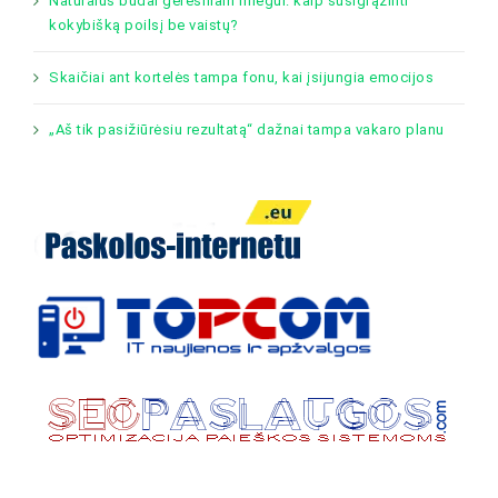
Natūralūs būdai geresniam miegui: kaip susigrąžinti
kokybišką poilsį be vaistų?
Skaičiai ant kortelės tampa fonu, kai įsijungia emocijos
„Aš tik pasižiūrėsiu rezultatą“ dažnai tampa vakaro planu