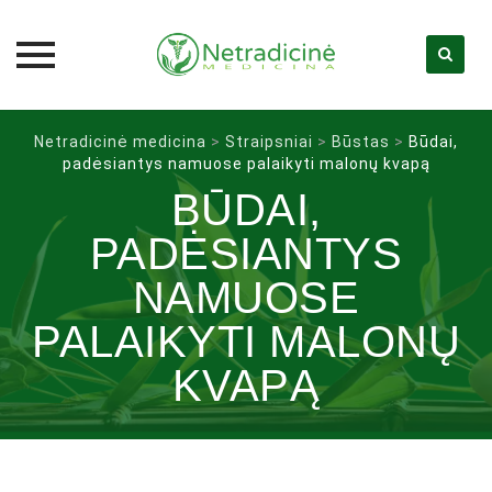
Skip
Netradicinė medicina
>
Straipsniai
>
Būstas
>
Būdai,
to
padėsiantys namuose palaikyti malonų kvapą
content
BŪDAI,
PADĖSIANTYS
NAMUOSE
PALAIKYTI MALONŲ
KVAPĄ