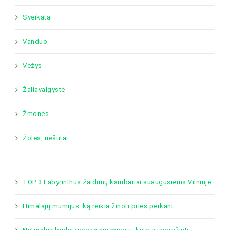
Sveikata
Vanduo
Vėžys
Žaliavalgystė
Žmonės
Žolės, riešutai
TOP 3 Labyrinthus žaidimų kambariai suaugusiems Vilniuje
Himalajų mumijus: ką reikia žinoti prieš perkant