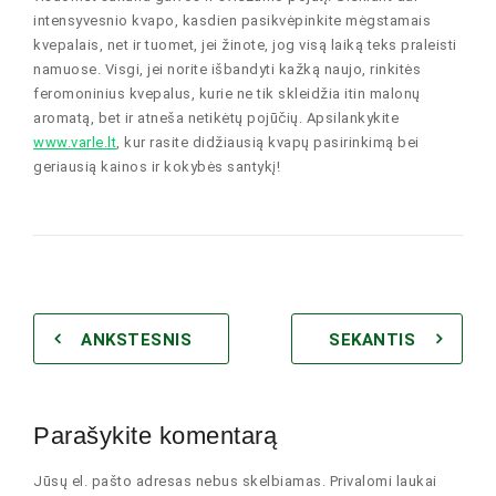
intensyvesnio kvapo, kasdien pasikvėpinkite mėgstamais
kvepalais, net ir tuomet, jei žinote, jog visą laiką teks praleisti
namuose. Visgi, jei norite išbandyti kažką naujo, rinkitės
feromoninius kvepalus, kurie ne tik skleidžia itin malonų
aromatą, bet ir atneša netikėtų pojūčių. Apsilankykite
www.varle.lt
, kur rasite didžiausią kvapų pasirinkimą bei
geriausią kainos ir kokybės santykį!
ANKSTESNIS
SEKANTIS
Parašykite komentarą
Jūsų el. pašto adresas nebus skelbiamas. Privalomi laukai