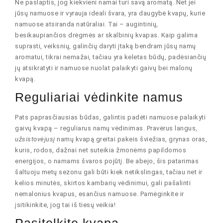
Ne paslaptis, jog kiekvieni namai turi savą aromatą. Net jei
jūsų namuose ir vyrauja ideali švara, yra daugybė kvapų, kurie
namuose atsiranda natūraliai. Tai – augintinių,
besikaupiančios drėgmės ar skalbinių kvapas. Kaip galima
suprasti, veiksnių, galinčių daryti įtaką bendram jūsų namų
aromatui, tikrai nemažai, tačiau yra keletas būdų, padėsiančių
jų atsikratyti ir namuose nuolat palaikyti gaivų bei malonų
kvapą.
Reguliariai vėdinkite namus
Pats paprasčiausias būdas, galintis padėti namuose palaikyti
gaivų kvapą – reguliarus namų vėdinimas. Pravėrus langus,
užsistovėjusį
namų kvapą greitai pakeis šviežias, grynas oras,
kuris, rodos, dažnai net suteikia žmonėms papildomos
energijos, o namams švaros pojūtį. Be abejo, šis patarimas
šaltuoju metų sezonu gali būti kiek netikslingas, tačiau net ir
kelios minutės, skirtos kambarių vėdinimui, gali pašalinti
nemalonius kvapus, esančius namuose. Pamėginkite ir
įsitikinkite, jog tai iš tiesų veikia!
Pasitelkite kvapą