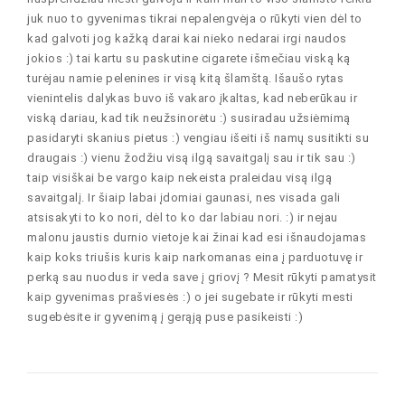
juk nuo to gyvenimas tikrai nepalengvėja o rūkyti vien dėl to
kad galvoti jog kažką darai kai nieko nedarai irgi naudos
jokios :) tai kartu su paskutine cigarete išmečiau viską ką
turėjau namie pelenines ir visą kitą šlamštą. Išaušo rytas
vienintelis dalykas buvo iš vakaro įkaltas, kad neberūkau ir
viską dariau, kad tik neužsinorėtu :) susiradau užsiėmimą
pasidaryti skanius pietus :) vengiau išeiti iš namų susitikti su
draugais :) vienu žodžiu visą ilgą savaitgalį sau ir tik sau :)
taip visiškai be vargo kaip nekeista praleidau visą ilgą
savaitgalį. Ir šiaip labai įdomiai gaunasi, nes visada gali
atsisakyti to ko nori, dėl to ko dar labiau nori. :) ir nejau
malonu jaustis durnio vietoje kai žinai kad esi išnaudojamas
kaip koks triušis kuris kaip narkomanas eina į parduotuvę ir
perką sau nuodus ir veda save į griovį ? Mesit rūkyti pamatysit
kaip gyvenimas prašviesės :) o jei sugebate ir rūkyti mesti
sugebėsite ir gyvenimą į gerąją puse pasikeisti :)