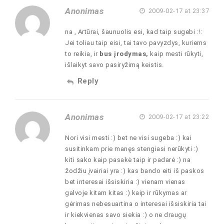
Anonimas
2009-02-17 at 23:37
na , Artūrai, šaunuolis esi, kad taip sugebi :!:
Jei toliau taip eisi, tai tavo pavyzdys, kuriems
to reikia, ir
bus įrodymas,
kaip mesti rūkyti,
išlaikyt savo pasiryžimą keistis.
Reply
Anonimas
2009-02-17 at 23:22
Nori visi mesti :) bet ne visi sugeba :) kai
susitinkam prie manęs stengiasi nerūkyti :)
kiti sako kaip pasakė taip ir padarė :) na
žodžiu įvairiai yra :) kas bando eiti iš paskos
bet interesai išsiskiria :) vienam vienas
galvoje kitam kitas :) kaip ir rūkymas ar
gėrimas nebesuartina o interesai išsiskiria tai
ir kiekvienas savo siekia :) o ne draugų