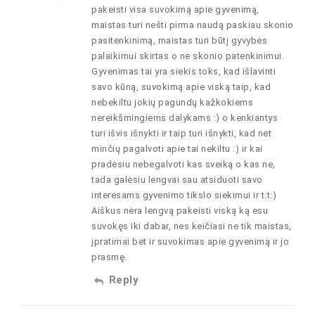
pakeisti visa suvokimą apie gyvenimą,
maistas turi nešti pirma naudą paskiau skonio
pasitenkinimą, maistas turi būtį gyvybės
palaikimui skirtas o ne skonio patenkinimui.
Gyvenimas tai yra siekis toks, kad išlavinti
savo kūną, suvokimą apie viską taip, kad
nebekiltu jokių pagundų kažkokiems
nereikšmingiems dalykams :) o kenkiantys
turi išvis išnykti ir taip turi išnykti, kad net
minčių pagalvoti apie tai nekiltu :) ir kai
pradėsiu nebegalvoti kas sveiką o kas ne,
tada galėsiu lengvai sau atsiduoti savo
interesams gyvenimo tikslo siekimui ir t.t:)
Aiškus nėra lengvą pakeisti viską ką esu
suvokęs iki dabar, nes keičiasi ne tik maistas,
įpratimai bet ir suvokimas apie gyvenimą ir jo
prasmę.
Reply