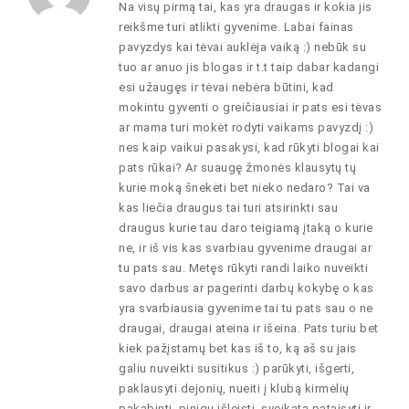
Na visų pirmą tai, kas yra draugas ir kokia jis
reikšme turi atlikti gyvenime. Labai fainas
pavyzdys kai tėvai auklėja vaiką :) nebūk su
tuo ar anuo jis blogas ir t.t taip dabar kadangi
esi užaugęs ir tėvai nebėra būtini, kad
mokintu gyventi o greičiausiai ir pats esi tėvas
ar mama turi mokėt rodyti vaikams pavyzdį :)
nes kaip vaikui pasakysi, kad rūkyti blogai kai
pats rūkai? Ar suaugę žmonės klausytų tų
kurie moką šnekėti bet nieko nedaro? Tai va
kas liečia draugus tai turi atsirinkti sau
draugus kurie tau daro teigiamą įtaką o kurie
ne, ir iš vis kas svarbiau gyvenime draugai ar
tu pats sau. Metęs rūkyti randi laiko nuveikti
savo darbus ar pagerinti darbų kokybę o kas
yra svarbiausia gyvenime tai tu pats sau o ne
draugai, draugai ateina ir išeina. Pats turiu bet
kiek pažįstamų bet kas iš to, ką aš su jais
galiu nuveikti susitikus :) parūkyti, išgerti,
paklausyti dejonių, nueiti į klubą kirmėlių
pakabinti, pinigų išleisti, sveikatą pataisyti ir