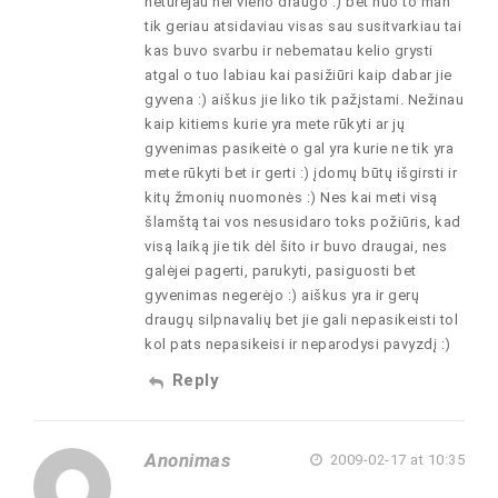
neturėjau nei vieno draugo :) bet nuo to man
tik geriau atsidaviau visas sau susitvarkiau tai
kas buvo svarbu ir nebematau kelio grysti
atgal o tuo labiau kai pasižiūri kaip dabar jie
gyvena :) aiškus jie liko tik pažįstami. Nežinau
kaip kitiems kurie yra mete rūkyti ar jų
gyvenimas pasikeitė o gal yra kurie ne tik yra
mete rūkyti bet ir gerti :) įdomų būtų išgirsti ir
kitų žmonių nuomonės :) Nes kai meti visą
šlamštą tai vos nesusidaro toks požiūris, kad
visą laiką jie tik dėl šito ir buvo draugai, nes
galėjei pagerti, parukyti, pasiguosti bet
gyvenimas negerėjo :) aiškus yra ir gerų
draugų silpnavalių bet jie gali nepasikeisti tol
kol pats nepasikeisi ir neparodysi pavyzdį :)
Reply
Anonimas
2009-02-17 at 10:35