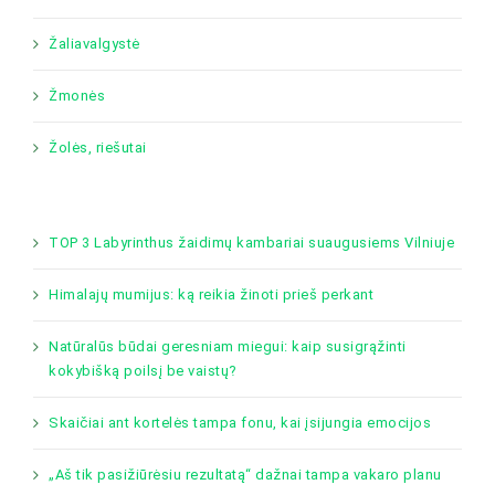
Žaliavalgystė
Žmonės
Žolės, riešutai
TOP 3 Labyrinthus žaidimų kambariai suaugusiems Vilniuje
Himalajų mumijus: ką reikia žinoti prieš perkant
Natūralūs būdai geresniam miegui: kaip susigrąžinti
kokybišką poilsį be vaistų?
Skaičiai ant kortelės tampa fonu, kai įsijungia emocijos
„Aš tik pasižiūrėsiu rezultatą“ dažnai tampa vakaro planu