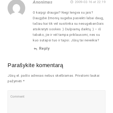
Anonimas
2009-02-16 at 22:19
O kaipgi draugai? Negi lengva su jais?
Daugybė žmonių sugeba pasiekti labai daug,
tačiau kai tik vėl susitinka su nesugebančiais
atsikratyti soskės :) čiulpiamų daiktų :) – iš
tabako, jie ir vėl tampa priklausomi, nes su
kuo sutapsi tuo ir tapsi. Jūsų tai neveikia?
Reply
Parašykite komentarą
Jūsų el. pašto adresas nebus skelbiamas. Privalomi laukai
pažymėti *