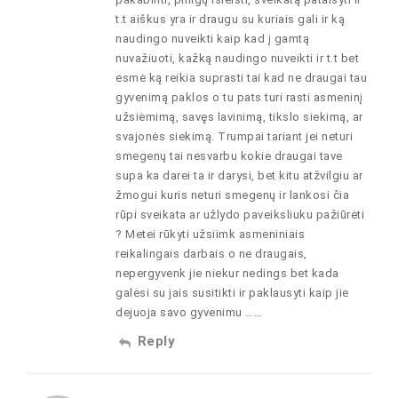
t.t aiškus yra ir draugu su kuriais gali ir ką
naudingo nuveikti kaip kad į gamtą
nuvažiuoti, kažką naudingo nuveikti ir t.t bet
esmė ką reikia suprasti tai kad ne draugai tau
gyvenimą paklos o tu pats turi rasti asmeninį
užsiėmimą, savęs lavinimą, tikslo siekimą, ar
svajonės siekimą. Trumpai tariant jei neturi
smegenų tai nesvarbu kokie draugai tave
supa ka darei ta ir darysi, bet kitu atžvilgiu ar
žmogui kuris neturi smegenų ir lankosi čia
rūpi sveikata ar užlydo paveiksliuku pažiūrėti
? Metei rūkyti užsiimk asmeniniais
reikalingais darbais o ne draugais,
nepergyvenk jie niekur nedings bet kada
galėsi su jais susitikti ir paklausyti kaip jie
dejuoja savo gyvenimu ……
Reply