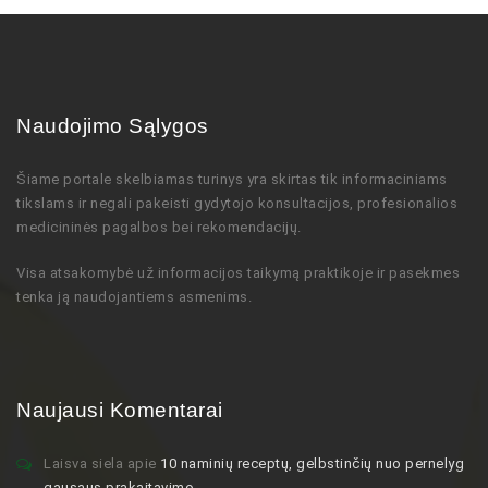
Naudojimo Sąlygos
Šiame portale skelbiamas turinys
yra skirtas tik informaciniams
tikslams ir negali pakeisti gydytojo
konsultacijos,
profesionalios
medicininės pagalbos bei rekomendacijų
.
Visa atsakomybė už informacijos taikymą praktikoje ir pasekmes
tenka ją naudojantiems asmenims.
Naujausi Komentarai
Laisva siela
apie
10 naminių receptų, gelbstinčių nuo pernelyg
gausaus prakaitavimo