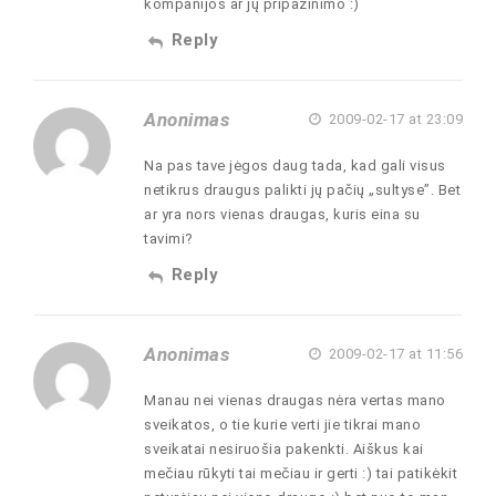
kompanijos ar jų pripažinimo :)
Reply
Anonimas
2009-02-17 at 23:09
Na pas tave jėgos daug tada, kad gali visus
netikrus draugus palikti jų pačių „sultyse”. Bet
ar yra nors vienas draugas, kuris eina su
tavimi?
Reply
Anonimas
2009-02-17 at 11:56
Manau nei vienas draugas nėra vertas mano
sveikatos, o tie kurie verti jie tikrai mano
sveikatai nesiruošia pakenkti. Aiškus kai
mečiau rūkyti tai mečiau ir gerti :) tai patikėkit