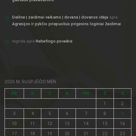
Deiline | zaidimai vaikams | dovana | dovanos idėja
apie
Agresijos ir pykčio priepuolius prigesins loginiai žaidimai
Ingrida
apie
Rebefingo poveikis
2026 M. RUGPJŪČIO MĖN.
PR
A
T
K
PN
Š
S
1
2
3
4
5
6
7
8
9
10
11
12
13
14
15
16
17
18
19
20
21
22
23