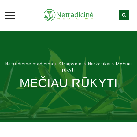
Skip
to
content
Netradicinė medicina
>
Straipsniai
>
Narkotikai
>
Mečiau
rūkyti
MEČIAU RŪKYTI