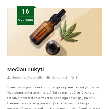
16
Vas
2009
Mečiau rūkyti
Eugenijus Mockaitis
Narkotikai
8
Sveiki noriu pasidalinti informacija kaip mečiau rūkyti. Tai va
visų pirma reikia turėti norą :) Tai va pasiruošiau iš vakaro :)
tai buvo penktadienio vakaras prieš ilga savaitgalį kaip tik
baiginėjosi cigarečių pakelis :) sėdėdamas prie lango
nusprendžiau mesti galvoju ir kam man to viso šlamšto reikia