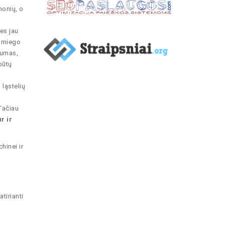
monių, o
es jau
, miego
tumas,
būtų
ląstelių
Tačiau
r ir
hinei ir
tirianti