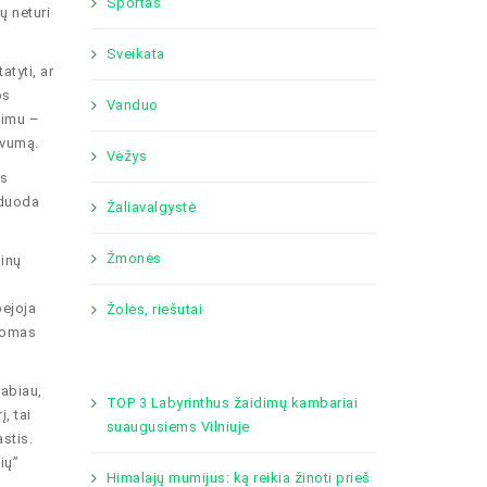
Sportas
ų neturi
Sveikata
tyti, ar
os
Vanduo
dimu –
svumą.
Vėžys
os
neduoda
Žaliavalgystė
Žmonės
ginų
bejoja
Žolės, riešutai
odomas
labiau,
TOP 3 Labyrinthus žaidimų kambariai
, tai
suaugusiems Vilniuje
stis.
ių”
Himalajų mumijus: ką reikia žinoti prieš