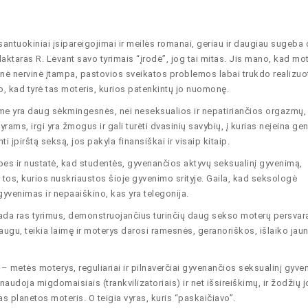
santuokiniai įsipareigojimai ir meilės romanai, geriau ir daugiau sugeba d
aktaras R. Lėvant savo tyrimais “įrodė”, jog tai mitas. Jis mano, kad mo
nė nervinė įtampa, pastovios sveikatos problemos labai trukdo realizuo
 kad tyrė tas moteris, kurios patenkintų jo nuomonę.
me yra daug sėkmingesnės, nei neseksualios ir nepatiriančios orgazmų, 
rams, irgi yra žmogus ir gali turėti dvasinių savybių, į kurias neįeina geni
i įpirštą seksą, jos pakyla finansiškai ir visaip kitaip.
pes ir nustatė, kad studentės, gyvenančios aktyvų seksualinį gyvenimą,
 tos, kurios nuskriaustos šioje gyvenimo srityje. Gaila, kad seksologė
venimas ir nepaaiškino, kas yra telegonija.
visada ras tyrimus, demonstruojančius turinčių daug sekso moterų persvar
gu, teikia laimę ir moterys darosi ramesnės, geranoriškos, išlaiko jaun
– metės moterys, reguliariai ir pilnaverčiai gyvenančios seksualinį gyve
naudoja migdomaisiais (trankvilizatoriais) ir net išsireiškimų, ir žodžių jo
as planetos moteris. O teigia vyras, kuris “paskaičiavo”.