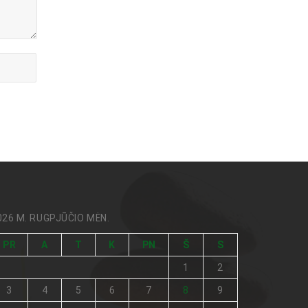
026 M. RUGPJŪČIO MĖN.
PR
A
T
K
PN
Š
S
1
2
3
4
5
6
7
8
9