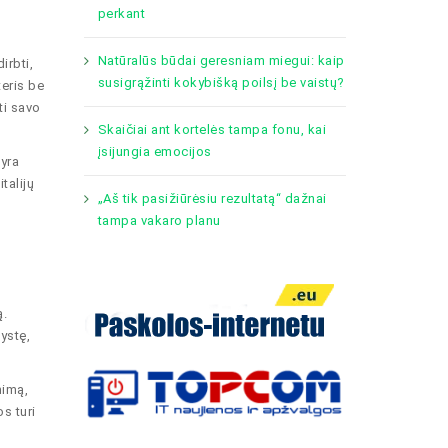
perkant
Natūralūs būdai geresniam miegui: kaip
irbti,
susigrąžinti kokybišką poilsį be vaistų?
teris be
ti savo
Skaičiai ant kortelės tampa fonu, kai
įsijungia emocijos
yra
talijų
„Aš tik pasižiūrėsiu rezultatą“ dažnai
tampa vakaro planu
ą.
ystę,
nimą,
s turi