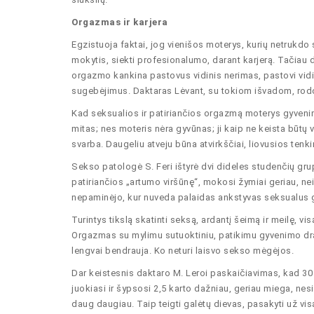
Orgazmas ir karjera
Egzistuoja faktai, jog vienišos moterys, kurių netrukdo 
mokytis, siekti profesionalumo, darant karjerą. Tačiau d
orgazmo kankina pastovus vidinis nerimas, pastovi vidi
sugebėjimus. Daktaras Lėvant, su tokiom išvadom, rodo,
Kad seksualios ir patiriančios orgazmą moterys gyveni
mitas; nes moteris nėra gyvūnas; ji kaip ne keista būtų vy
svarba. Daugeliu atveju būna atvirkščiai, liovusios tenkint
Sekso patologė S. Feri ištyrė dvi dideles studenčių gru
patiriančios „artumo viršūnę“, mokosi žymiai geriau, nei
nepaminėjo, kur nuveda palaidas ankstyvas seksualus gy
Turintys tikslą skatinti seksą, ardantį šeimą ir meilę, 
Orgazmas su mylimu sutuoktiniu, patikimu gyvenimo drau
lengvai bendrauja. Ko neturi laisvo sekso mėgėjos.
Dar keistesnis daktaro M. Leroi paskaičiavimas, kad 30 
juokiasi ir šypsosi 2,5 karto dažniau, geriau miega, nesi
daug daugiau. Taip teigti galėtų dievas, pasakyti už vis