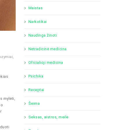
Maistas
Narkotikai
Naudinga žinoti
Netradicinė medicina
ozymiai
,
Oficialioji medicina
Psichika
okias
Receptai
 mylėti,
Šeima
mo
r
Seksas, aistros, meilė
žduoti