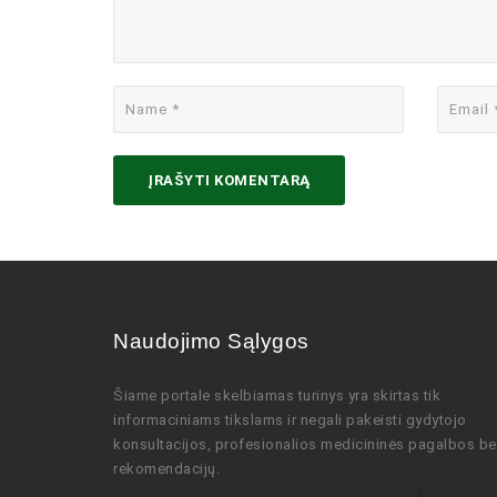
Naudojimo Sąlygos
Šiame portale skelbiamas turinys
yra skirtas tik
informaciniams tikslams ir negali pakeisti gydytojo
konsultacijos,
profesionalios
medicininės pagalbos be
rekomendacijų
.