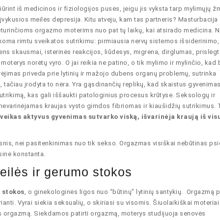
rint iš medicinos ir fiziologijos pusės, jeigu jis vyksta tarp mylimųjų ž
neįvykusios meilės depresija. Kitu atveju, kam tas partneris? Masturbacija
turinčioms orgazmo moterims nuo pat tų laikų, kai atsirado medicina. N
koma rimtu sveikatos sutrikimu: pirmiausia nervų sistemos išsiderinimo
s skausmai, isterinės reakcijos, liūdesys, migrena, dirglumas, prislėg
terys norėtų vyro. O jai reikia ne patino, o tik mylimo ir mylinčio, kad 
rėjimas priveda prie lytinių ir mažojo dubens organų problemų, sutrinka
tačiau įrodyta to nėra. Yra gąsdinančių replikų, kad skaistus gyvenimas 
rikimą, kas gali iššaukti patologinius procesus krūtyse. Seksologų ir
varinėjamas kraujas vysto gimdos fibriomas ir kiaušidžių sutrikimus. 
veikas aktyvus gyvenimas sutvarko viską, išvarinėja kraują iš visu
nis, nei pasitenkinimas nuo tik sekso. Orgazmas visiškai nebūtinas psic
sinė konstanta.
eilės ir gerumo stokos
 stokos
, o ginekologinės ligos nuo “būtinų” lytinių santykių. Orgazmą pa
ianti. Vyrai siekia seksualių, o skiriasi su visomis. Šiuolaikiškai moteriai
urės orgazmą. Siekdamos patirti orgazmą, moterys studijuoja senovės