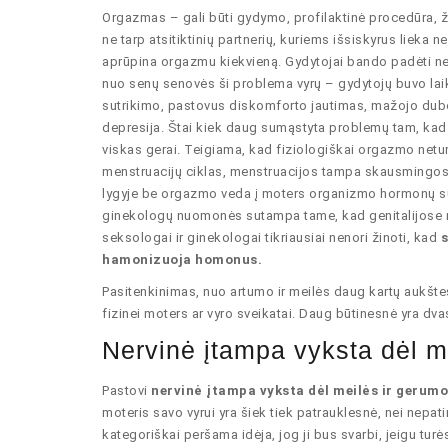
Orgazmas – gali būti gydymo, profilaktinė procedūra, žiū
ne tarp atsitiktinių partnerių, kuriems išsiskyrus lieka 
aprūpina orgazmu kiekvieną. Gydytojai bando padėti ne
nuo senų senovės ši problema vyrų – gydytojų buvo lai
sutrikimo, pastovus diskomforto jautimas, mažojo duben
depresija. Štai kiek daug sumąstyta problemų tam, kad mo
viskas gerai. Teigiama, kad fiziologiškai orgazmo netu
menstruacijų ciklas, menstruacijos tampa skausmingos, 
lygyje be orgazmo veda į moters organizmo hormonų sut
ginekologų nuomonės sutampa tame, kad genitalijose ne
seksologai ir ginekologai tikriausiai nenori žinoti, kad
s
hamonizuoja homonus.
Pasitenkinimas, nuo artumo ir meilės daug kartų aukštes
fizinei moters ar vyro sveikatai. Daug būtinesnė yra dva
Nervinė įtampa vyksta dėl m
Pastovi
nervinė įtampa vyksta dėl meilės ir gerumo
moteris savo vyrui yra šiek tiek patrauklesnė, nei nepatir
kategoriškai peršama idėja, jog ji bus svarbi, jeigu t