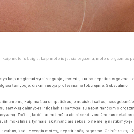
kaip moteris baigia
,
kaip moteris jaucia orgazma
,
moters orgazmas p
ntys kaip neigiamai vyrai reaguoja į moteris, kurios nepatiria orgazmo: t
 elgiasi tarnyboje, diskriminuoja profesiniame tobulėjime. Seksualinio
priimamoms, kaip mažiau simpatiškos, emociškai šaltos, nesugebančios
inių santykių galimybės ir ilgalaikiai santykiai su nepatiriančiomis orgaz
asyvumą. Tačiau, kodėl tuomet mūsų ainiai rinkdavosi žmonas nekaltas i
usti moksliniais tyrimais, skatinančiais seksą, o ne meilę ir ištikimybę?
 svarbus, kad jie vengia moterų, nepatiriančių orgazmo. Galbūt reiktų u