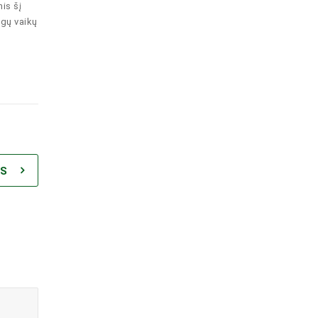
is šį
ngų vaikų
IS