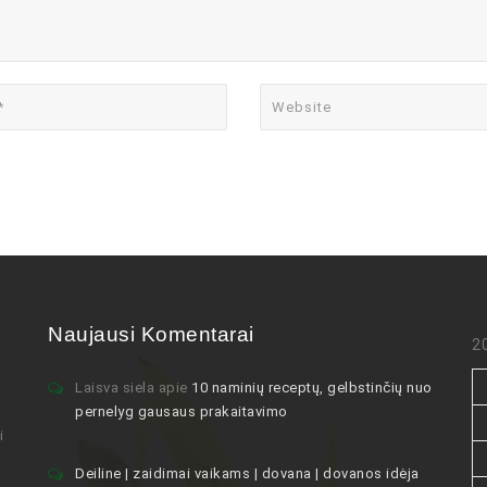
Naujausi Komentarai
2
Laisva siela
apie
10 naminių receptų, gelbstinčių nuo
pernelyg gausaus prakaitavimo
i
Deiline | zaidimai vaikams | dovana | dovanos idėja