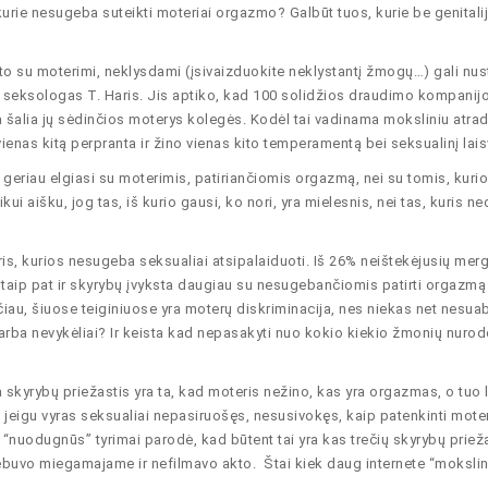
urie nesugeba suteikti moteriai orgazmo? Galbūt tuos, kurie be genitalij
to su moterimi, neklysdami (įsivaizduokite neklystantį žmogų…) gali nusta
rė seksologas T. Haris. Jis aptiko, kad 100 solidžios draudimo kompanij
yra šalia jų sėdinčios moterys kolegės. Kodėl tai vadinama moksliniu atra
ienas kitą perpranta ir žino vienas kito temperamentą bei seksualinį lai
s geriau elgiasi su moterimis, patiriančiomis orgazmą, nei su tomis, kuri
ikui aišku, jog tas, iš kurio gausi, ko nori, yra mielesnis, nei tas, kuris 
eris, kurios nesugeba seksualiai atsipalaiduoti. Iš 26% neištekėjusių mer
aip pat ir skyrybų įvyksta daugiau su nesugebančiomis patirti orgazmą
čiau, šiuose teiginiuose yra moterų diskriminacija, nes niekas net nesua
 arba nevykėliai? Ir keista kad nepasakyti nuo kokio kiekio žmonių nur
ra skyrybų priežastis yra ta, kad moteris nežino, kas yra orgazmas, o tuo 
i jeigu vyras seksualiai nepasiruošęs, nesusivokęs, kaip patenkinti moterį
“nuodugnūs” tyrimai parodė, kad būtent tai yra kas trečių skyrybų prieža
buvo miegamajame ir nefilmavo akto. Štai kiek daug internete “mokslin