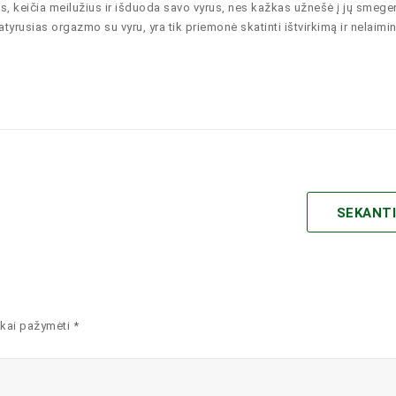
s, keičia meilužius ir išduoda savo vyrus, nes kažkas užnešė į jų smegen
patyrusias orgazmo su vyru, yra tik priemonė skatinti ištvirkimą ir nelaimi
SEKANT
kai pažymėti *