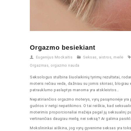
Orgazmo besiekiant
Eugenijus Mockaitis
Seksas, aistros, meilė
Orgazmas
,
orgazmo nauda
Seksologus stulbina šiuolaikinių tyrimų rezultatai, roda
moteris rečiau veda, dažniau su jomis skiriasi, blogiau
patrauklumo paslaptys manoma yra atskleistos…
Nepatiriančios orgazmo moterys, vyrų pasąmonėje yra 
gudrios ir netgi nepatikimos. O tai reiškia, kad seksual
moterimis proporcionaliai mažėja pagal jų seksualinį p
vertinančias daugiau meilę, nei seksą? Ar galima pasikla
Mokslininkai aiškina, jog vyrų gyvenime seksas yra toks