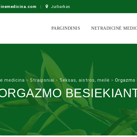
cinemedicina.com
Jurbarkas
Skip
to
PARGINDINIS
NETRADICINĖ MEDI
content
nė medicina
>
Straipsniai
>
Seksas, aistros, meilė
>
Orgazmo 
ORGAZMO BESIEKIAN