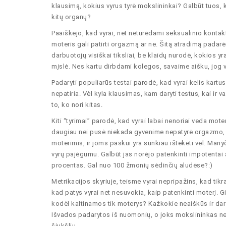
klausimą, kokius vyrus tyrė mokslininkai? Galbūt tuos, k
kitų organų?
Paaiškėjo, kad vyrai, net neturėdami seksualinio kontak
moteris gali patirti orgazmą ar ne. Šitą atradimą pada
darbuotojų visiškai tiksliai, be klaidų nurodė, kokios 
mįslė. Nes kartu dirbdami kolegos, savaime aišku, jog v
Padaryti populiarūs testai parodė, kad vyrai kelis kartu
nepatiria. Vėl kyla klausimas, kam daryti testus, kai ir va
to, ko nori kitas.
Kiti “tyrimai” parodė, kad vyrai labai nenoriai veda mot
daugiau nei pusė niekada gyvenime nepatyrė orgazmo, t
moterimis, ir joms paskui yra sunkiau ištekėti vėl. Many
vyrų pajėgumu. Galbūt jas norėjo patenkinti impotentai
procentas. Gal nuo 100 žmonių sėdinčių aludėse?:)
Metrikacijos skyriuje, teisme vyrai nepripažins, kad tik
kad patys vyrai net nesuvokia, kaip patenkinti moterį. G
kodėl kaltinamos tik moterys? Kažkokie neaiškūs ir dar 
Išvados padarytos iš nuomonių, o joks mokslininkas ne
šiukšlių.