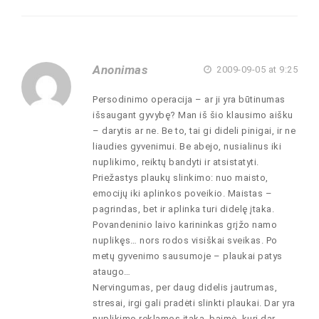
Anonimas
2009-09-05 at 9:25
Persodinimo operacija – ar ji yra būtinumas
išsaugant gyvybę? Man iš šio klausimo aišku
– darytis ar ne. Be to, tai gi dideli pinigai, ir ne
liaudies gyvenimui. Be abejo, nusialinus iki
nuplikimo, reiktų bandyti ir atsistatyti.
Priežastys plaukų slinkimo: nuo maisto,
emocijų iki aplinkos poveikio. Maistas –
pagrindas, bet ir aplinka turi didelę įtaka.
Povandeninio laivo karininkas grįžo namo
nuplikęs… nors rodos visiškai sveikas. Po
metų gyvenimo sausumoje – plaukai patys
ataugo…
Nervingumas, per daug didelis jautrumas,
stresai, irgi gali pradėti slinkti plaukai. Dar yra
nuplikimo reklamos įtaka, baimė, kuri dar