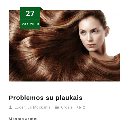
27
Vas
2009
Problemos su plaukais
Eugenijus Mockaitis
Grožis
2
Mantas wrote: