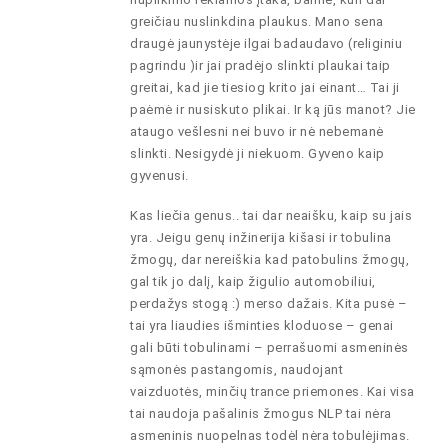
greičiau nuslinkdina plaukus. Mano sena
draugė jaunystėje ilgai badaudavo (religiniu
pagrindu )ir jai pradėjo slinkti plaukai taip
greitai, kad jie tiesiog krito jai einant… Tai ji
paėmė ir nusiskuto plikai. Ir ką jūs manot? Jie
ataugo vešlesni nei buvo ir nė nebemanė
slinkti. Nesigydė ji niekuom. Gyveno kaip
gyvenusi.
Kas liečia genus.. tai dar neaišku, kaip su jais
yra. Jeigu genų inžinerija kišasi ir tobulina
žmogų, dar nereiškia kad patobulins žmogų,
gal tik jo dalį, kaip žigulio automobiliui,
perdažys stogą :) merso dažais. Kita pusė –
tai yra liaudies išminties kloduose – genai
gali būti tobulinami – perrašuomi asmeninės
sąmonės pastangomis, naudojant
vaizduotės, minčių trance priemones. Kai visa
tai naudoja pašalinis žmogus NLP tai nėra
asmeninis nuopelnas todėl nėra tobulėjimas.