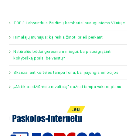
TOP 3 Labyrinthus žaidimų kambariai suaugusiems Vilniuje
Himalajų mumijus: ką reikia žinoti prieš perkant
Natūralūs būdai geresniam miegui: kaip susigrąžinti
kokybišką poilsį be vaistų?
Skaičiai ant kortelės tampa fonu, kai įsijungia emocijos
„Aš tik pasižiūrėsiu rezultatą“ dažnai tampa vakaro planu