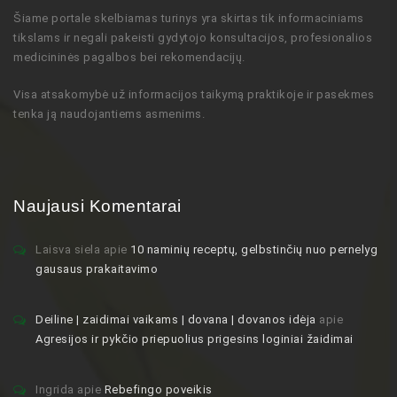
Šiame portale skelbiamas turinys
yra skirtas tik informaciniams
tikslams ir negali pakeisti gydytojo
konsultacijos,
profesionalios
medicininės pagalbos bei rekomendacijų
.
Visa atsakomybė už informacijos taikymą praktikoje ir pasekmes
tenka ją naudojantiems asmenims.
Naujausi Komentarai
Laisva siela
apie
10 naminių receptų, gelbstinčių nuo pernelyg
gausaus prakaitavimo
Deiline | zaidimai vaikams | dovana | dovanos idėja
apie
Agresijos ir pykčio priepuolius prigesins loginiai žaidimai
Ingrida
apie
Rebefingo poveikis