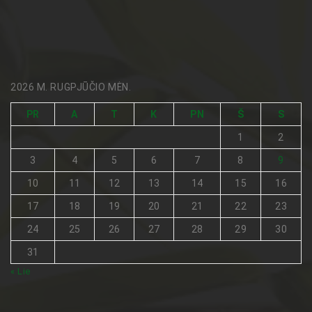
2026 M. RUGPJŪČIO MĖN.
PR
A
T
K
PN
Š
S
1
2
3
4
5
6
7
8
9
10
11
12
13
14
15
16
17
18
19
20
21
22
23
24
25
26
27
28
29
30
31
« Lie