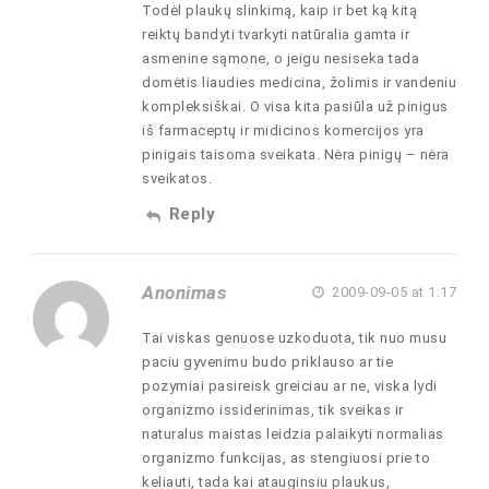
Todėl plaukų slinkimą, kaip ir bet ką kitą
reiktų bandyti tvarkyti natūralia gamta ir
asmenine sąmone, o jeigu nesiseka tada
domėtis liaudies medicina, žolimis ir vandeniu
kompleksiškai. O visa kita pasiūla už pinigus
iš farmaceptų ir midicinos komercijos yra
pinigais taisoma sveikata. Nėra pinigų – nėra
sveikatos.
Reply
Anonimas
2009-09-05 at 1:17
Tai viskas genuose uzkoduota, tik nuo musu
paciu gyvenimu budo priklauso ar tie
pozymiai pasireisk greiciau ar ne, viska lydi
organizmo issiderinimas, tik sveikas ir
naturalus maistas leidzia palaikyti normalias
organizmo funkcijas, as stengiuosi prie to
keliauti, tada kai atauginsiu plaukus,