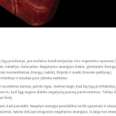
mą ligų priežastys, yra nuolatos besikartojantys viso organizmo spazmai,
ės, netektys, išdavystės. Negatyvios energijos kiekis, gimstantis žmogu
nai nusinešdamas žmogų į nebūtį. Stiprūs ir sveiki žmonės pakliuvę į
Infarktas ir insultas juos užtinka netikėtai.
nuolatiniai barniai, gimdo ligas. Galime teigti, kad šių ligų profilaktikai
kimas to, kad ligą augina didelis negatyvių jausmų perdovazimas. Tačiau
i širdį.
tam, kad pasveikti. Negatyvi energija pasireiškia ne tik spazmais ir skau
 spazmai, vyksta dėl joje strigusios negatyvios energijos. O jeigu tos ener