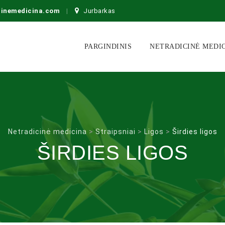
cinemedicina.com
Jurbarkas
Skip
to
PARGINDINIS
NETRADICINĖ MEDI
content
Netradicinė medicina
>
Straipsniai
>
Ligos
>
Širdies ligos
ŠIRDIES LIGOS