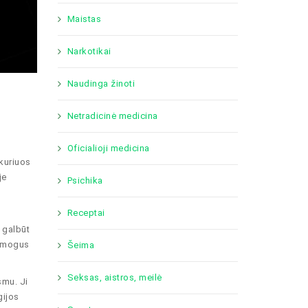
Maistas
Narkotikai
Naudinga žinoti
Netradicinė medicina
Oficialioji medicina
 kuriuos
je
Psichika
Receptai
, galbūt
 žmogus
Šeima
Seksas, aistros, meilė
smu. Ji
gijos