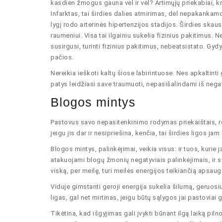
kasdien žmogus gauna vėl ir vėl? Artimųjų priekabiai, kr
Infarktas, tai širdies dalies atmirimas, dėl nepakanka
lygį rodo arterinės hipertenzijos stadijos. Širdies skaus
raumeniui. Visa tai ilgainiu sukelia fizinius pakitimus. 
susirgusi, turinti fizinius pakitimus, nebeatsistato. G
pačios.
Nereikia ieškoti kaltų šiose labirintuose. Nes apkaltinti
patys leidžiasi save traumuoti, nepasišalindami iš nega
Blogos mintys
Pastovus savo nepasitenkinimo rodymas priekaištais, re
jeigu jis dar ir nesipriešina, kenčia, tai širdies ligos 
Blogos mintys, palinkėjimai, veikia visus: ir tuos, kurie
atakuojami blogų žmonių negatyviais palinkėjimais, ir sv
viską, per meilę, turi meilės energijos teikiančią apsaugą
Viduje gimstanti geroji energija sukelia šilumą, geruosi
ligas, gal net mirtinas, jeigu būtų sąlygos jai pastovia
Tikėtina, kad išgyjimas gali įvykti būnant ilgą laiką pil