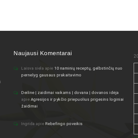
Naujausi Komentarai
2
Laisva siela
apie
10 naminių receptų, gelbstinčių nuo
pernelyg gausaus prakaitavimo
i
Deiline | zaidimai vaikams | dovana | dovanos idėja
apie
Agresijos ir pykčio priepuolius prigesins loginiai
žaidimai
Ingrida
apie
Rebefingo poveikis
« 