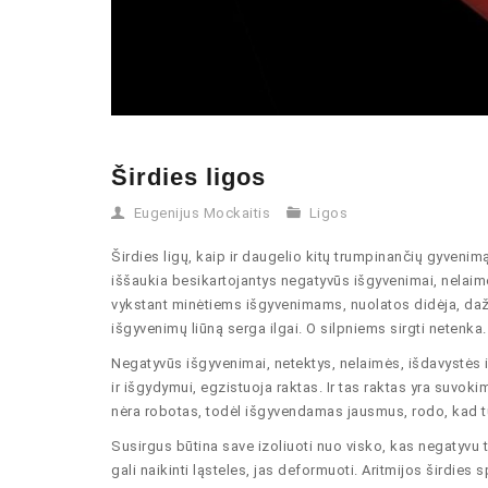
Širdies ligos
Eugenijus Mockaitis
Ligos
Širdies ligų, kaip ir daugelio kitų trumpinančių gyveni
iššaukia besikartojantys negatyvūs išgyvenimai, nelaim
vykstant minėtiems išgyvenimams, nuolatos didėja, daž
išgyvenimų liūną serga ilgai. O silpniems sirgti netenka. 
Negatyvūs išgyvenimai, netektys, nelaimės, išdavystės ir 
ir išgydymui, egzistuoja raktas. Ir tas raktas yra suvo
nėra robotas, todėl išgyvendamas jausmus, rodo, kad tur
Susirgus būtina save izoliuoti nuo visko, kas negatyvu 
gali naikinti ląsteles, jas deformuoti. Aritmijos širdies