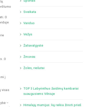
Sportas
tą.
terštumo
Sveikata
ti. O
viduje
Vanduo
Vėžys
rie
Žaliavalgystė
Žmonės
s. O
Žolės, riešutai
mi į
TOP 3 Labyrinthus žaidimų kambariai
ų visas
suaugusiems Vilniuje
amybė –
Himalajų mumijus: ką reikia žinoti prieš