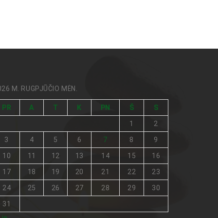
026 M. RUGPJŪČIO MĖN.
PR
A
T
K
PN
Š
S
1
2
3
4
5
6
7
8
9
10
11
12
13
14
15
16
17
18
19
20
21
22
23
24
25
26
27
28
29
30
31
Lie