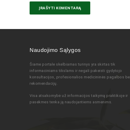
Naudojimo Sąlygos
Šiame portale skelbiamas turinys
yra skirtas tik
informaciniams tikslams ir negali pakeisti gydytojo
konsultacijos,
profesionalios
medicininės pagalbos be
rekomendacijų
.
Visa atsakomybė už informacijos taikymą praktikoje ir
pasekmes tenka ją naudojantiems asmenims.