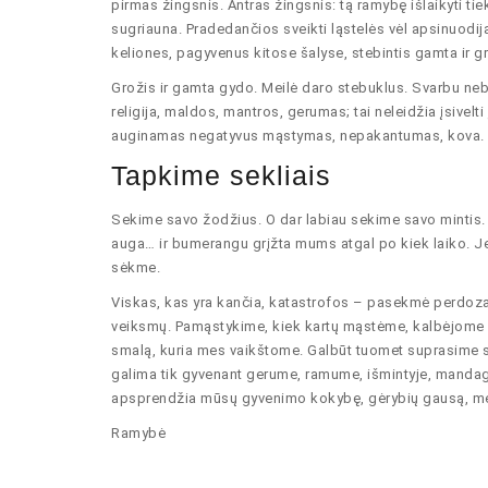
pirmas žingsnis. Antras žingsnis: tą ramybę išlaikyti ti
sugriauna. Pradedančios sveikti ląstelės vėl apsinuodij
keliones, pagyvenus kitose šalyse, stebintis gamta ir g
Grožis ir gamta gydo. Meilė daro stebuklus. Svarbu nebū
religija, maldos, mantros, gerumas; tai neleidžia įsivelt
auginamas negatyvus mąstymas, nepakantumas, kova.
Tapkime sekliais
Sekime savo žodžius. O dar labiau sekime savo mintis. 
auga… ir bumerangu grįžta mums atgal po kiek laiko. Je
sėkme.
Viskas, kas yra kančia, katastrofos – pasekmė perdozav
veiksmų. Pamąstykime, kiek kartų mąstėme, kalbėjome neg
smalą, kuria mes vaikštome. Galbūt tuomet suprasime sav
galima tik gyvenant gerume, ramume, išmintyje, manda
apsprendžia mūsų gyvenimo kokybę, gėrybių gausą, meil
Ramybė