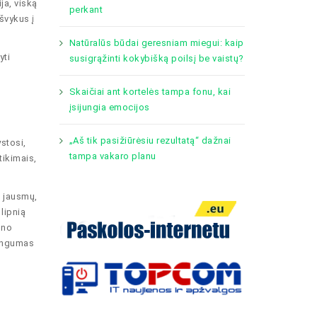
ja, viską
perkant
švykus į
Natūralūs būdai geresniam miegui: kaip
yti
susigrąžinti kokybišką poilsį be vaistų?
Skaičiai ant kortelės tampa fonu, kai
įsijungia emocijos
„Aš tik pasižiūrėsiu rezultatą“ dažnai
stosi,
tampa vakaro planu
tikimais,
, jausmų,
lipnią
ūno
ningumas