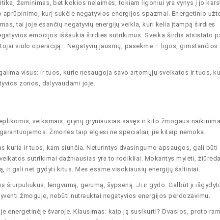
itika, žeminimas, bet kokios nelaimės, tokiam ligoniui yra vynys į jo kars
mo aprūpinimo, kurį sukėlė negatyvios energijos spazmai. Energetinio už
mas, tai joje esančių negatyvių energijų veikla, kuri kelia įtampą širdies
Negatyvios emocijos iššaukia širdies sutrikimus. Sveika širdis atsistato pa
ydytojai siūlo operaciją… Negatyvių jausmų, pasekmė – ligos, gimstančios 
 galima visus: ir tuos, kurie nesaugoja savo artomųjų sveikatos ir tuos, ku
tyvios zonos, dalyvaudami joje.
plikomis, veiksmais, grynų gryniausias savęs ir kito žmogaus naikinima
jam garantuojamos. Žmonės taip elgesi ne specialiai, jie kitaip nemoka.
 jas kuria ir tuos, kam siunčia. Neturintys dvasingumo apsaugos, gali būti
eikatos sutrikimai dažniausias yra to rodikliai. Mokantys mylėti, žiūrėda
, ir gali net gydyti kitus. Mes esame visokiausių energijų šaltiniai.
us šiurpuliukus, lengvumą, gerumą, šypseną. Ji ir gydo. Galbūt ji išgydyt
i gyventi žmoguje, nebūti nutrauktai negatyvios energijos perdozavimu.
noje energetinėje švaroje. Klausimas: kaip ją susikurti? Dvasios, proto r