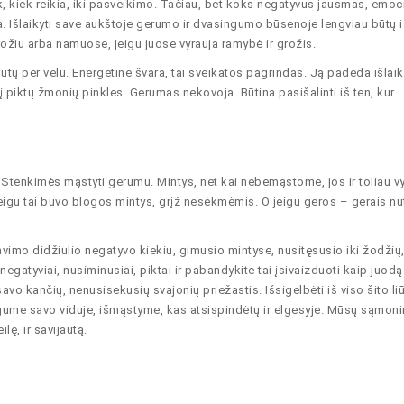
ek, kiek reikia, iki pasveikimo. Tačiau, bet koks negatyvus jausmas, emoci
a. Išlaikyti save aukštoje gerumo ir dvasingumo būsenoje lengviau būtų i
rožiu arba namuose, jeigu juose vyrauja ramybė ir grožis.
tų per vėlu. Energetinė švara, tai sveikatos pagrindas. Ją padeda išlaik
i į piktų žmonių pinkles. Gerumas nekovoja. Būtina pasišalinti iš ten, kur
Stenkimės mąstyti gerumu. Mintys, net kai nebemąstome, jos ir toliau vy
igu tai buvo blogos mintys, grįž nesėkmėmis. O jeigu geros – gerais nu
imo didžiulio negatyvo kiekiu, gimusio mintyse, nusitęsusio iki žodžių
atyviai, nusiminusiai, piktai ir pabandykite tai įsivaizduoti kaip juodą 
o kančių, nenusisekusių svajonių priežastis. Išsigelbėti iš viso šito li
gume savo viduje, išmąstyme, kas atsispindėtų ir elgesyje. Mūsų sąmo
ę, ir savijautą.