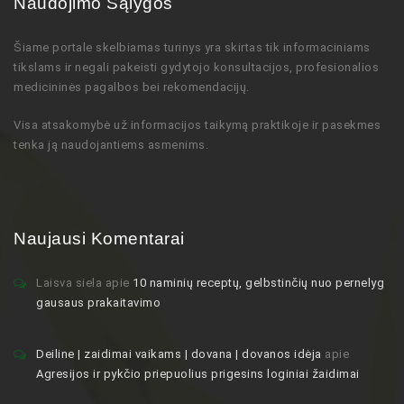
Naudojimo Sąlygos
Šiame portale skelbiamas turinys
yra skirtas tik informaciniams
tikslams ir negali pakeisti gydytojo
konsultacijos,
profesionalios
medicininės pagalbos bei rekomendacijų
.
Visa atsakomybė už informacijos taikymą praktikoje ir pasekmes
tenka ją naudojantiems asmenims.
Naujausi Komentarai
Laisva siela
apie
10 naminių receptų, gelbstinčių nuo pernelyg
gausaus prakaitavimo
Deiline | zaidimai vaikams | dovana | dovanos idėja
apie
Agresijos ir pykčio priepuolius prigesins loginiai žaidimai