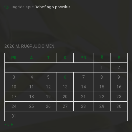
Ingrida
apie
Rebefingo poveikis
2026 M. RUGPJŪČIO MĖN.
PR
A
T
K
PN
Š
S
1
2
3
4
5
6
7
8
9
10
11
12
13
14
15
16
17
18
19
20
21
22
23
24
25
26
27
28
29
30
31
« Lie