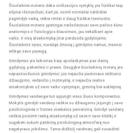
Šiuolaikinė moteris dėka civilizacijos vystyklų yra fiziškai taip
silpnai išsivysčiusi, kad jai, norint normaliai natūraliai
pagimdyti vaiką, reikia rimtai ir daug fiziškai treniruotis.
Šiuolaikinė moteris ypatingai neišsilavinusi savo pačios kūno
anatomijos ir fiziologijos klausimais, jau nekalbant apie
vaiko. Ir visą atsakomybę jinai perduoda gydytojams.
Šiuolaikinis vyras, nuvežęs žmoną į gimdymo namus, manosi
atlikęs savo pareigą.
Gimdymas yra laikomas kaip apsilankymas pas dantų
gydytoją: pakentėsi ir praeis. Daugybė šiuolaikinių moterų yra
nepasiruošusios gimdymui: jos nejaučia pastovaus nėštumo
džiaugsmo, vedančio į motinystę, ir nejaučia realios
atsakomybės už savo vaiko vystymąsi, gimimą bei auklėjimą.
Gimdymas vandenyje turi apjungti visus šiuos komponentus.
Mokytis gimdyti vandeny reiškia su džiaugsmu įsijungti į savo
psichologinės ir fizinės sveikatos perversmą. Gimdyt vandeny
reiškia prisiimti realią atsakomybę už save ir savo kūdikį ir
sugebėti sukurti patikimą psichologinę atmosferą nuo
negatyvaus įsikišimo. Tame didžiulį vaidmenį gali suvaidinti