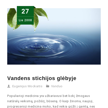
27
Lie
2008
Vandens stichijos glėbyje
Eugenijus Mockaitis
Vanduo
Populiarioji medicina yra užkariavusi bet kokį žmogaus
natūralų veiksmą, požiūrį, būseną. O kaip žinoma, naujoji,
progresyvioji medicina moko, kad reikia grįžti į gamtą, nes