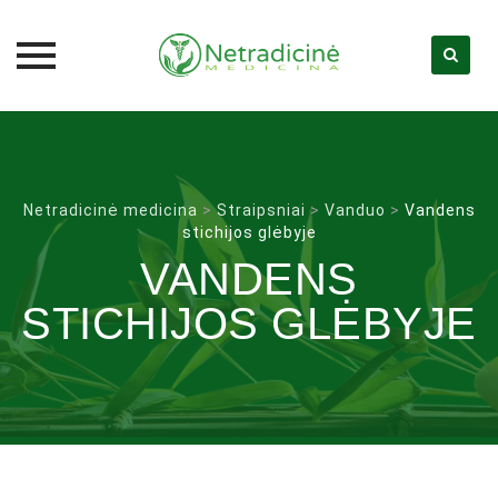
Skip
to
content
Netradicinė medicina
>
Straipsniai
>
Vanduo
>
Vandens
stichijos glėbyje
VANDENS
STICHIJOS GLĖBYJE