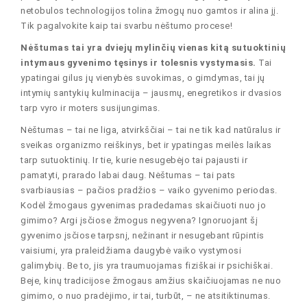
netobulos technologijos tolina žmogų nuo gamtos ir alina jį.
Tik pagalvokite kaip tai svarbu nėštumo procese!
Nėštumas tai yra dviejų mylinčių vienas kitą sutuoktinių
intymaus gyvenimo tęsinys ir tolesnis vystymasis.
Tai
ypatingai gilus jų vienybės suvokimas, o gimdymas, tai jų
intymių santykių kulminacija – jausmų, enegretikos ir dvasios
tarp vyro ir moters susijungimas.
Nėštumas – tai ne liga, atvirkščiai – tai ne tik kad natūralus ir
sveikas organizmo reiškinys, bet ir ypatingas meilės laikas
tarp sutuoktinių. Ir tie, kurie nesugebėjo tai pajausti ir
pamatyti, prarado labai daug. Nėštumas – tai pats
svarbiausias – pačios pradžios – vaiko gyvenimo periodas.
Kodėl žmogaus gyvenimas pradedamas skaičiuoti nuo jo
gimimo? Argi įsčiose žmogus negyvena? Ignoruojant šį
gyvenimo įsčiose tarpsnį, nežinant ir nesugebant rūpintis
vaisiumi, yra praleidžiama daugybė vaiko vystymosi
galimybių. Be to, jis yra traumuojamas fiziškai ir psichiškai.
Beje, kinų tradicijose žmogaus amžius skaičiuojamas ne nuo
gimimo, o nuo pradėjimo, ir tai, turbūt, – ne atsitiktinumas.