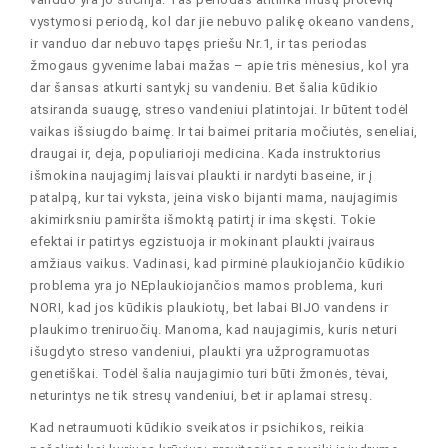
vystymosi periodą, kol dar jie nebuvo palikę okeano vandens,
ir vanduo dar nebuvo tapęs priešu Nr.1, ir tas periodas
žmogaus gyvenime labai mažas – apie tris mėnesius, kol yra
dar šansas atkurti santykį su vandeniu. Bet šalia kūdikio
atsiranda suaugę, streso vandeniui platintojai. Ir būtent todėl
vaikas išsiugdo baimę. Ir tai baimei pritaria močiutės, seneliai,
draugai ir, deja, populiarioji medicina. Kada instruktorius
išmokina naujagimį laisvai plaukti ir nardyti baseine, ir į
patalpą, kur tai vyksta, įeina visko bijanti mama, naujagimis
akimirksniu pamiršta išmoktą patirtį ir ima skęsti. Tokie
efektai ir patirtys egzistuoja ir mokinant plaukti įvairaus
amžiaus vaikus. Vadinasi, kad pirminė plaukiojančio kūdikio
problema yra jo NEplaukiojančios mamos problema, kuri
NORI, kad jos kūdikis plaukiotų, bet labai BIJO vandens ir
plaukimo treniruočių. Manoma, kad naujagimis, kuris neturi
išugdyto streso vandeniui, plaukti yra užprogramuotas
genetiškai. Todėl šalia naujagimio turi būti žmonės, tėvai,
neturintys ne tik stresų vandeniui, bet ir aplamai stresų.
Kad netraumuoti kūdikio sveikatos ir psichikos, reikia