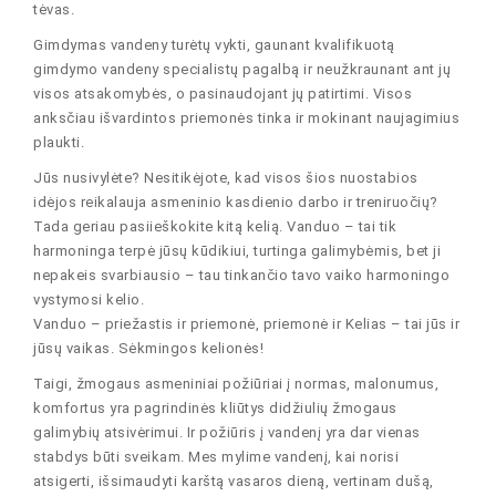
tėvas.
Gimdymas vandeny turėtų vykti, gaunant kvalifikuotą
gimdymo vandeny specialistų pagalbą ir neužkraunant ant jų
visos atsakomybės, o pasinaudojant jų patirtimi. Visos
anksčiau išvardintos priemonės tinka ir mokinant naujagimius
plaukti.
Jūs nusivylėte? Nesitikėjote, kad visos šios nuostabios
idėjos reikalauja asmeninio kasdienio darbo ir treniruočių?
Tada geriau pasiieškokite kitą kelią. Vanduo – tai tik
harmoninga terpė jūsų kūdikiui, turtinga galimybėmis, bet ji
nepakeis svarbiausio – tau tinkančio tavo vaiko harmoningo
vystymosi kelio.
Vanduo – priežastis ir priemonė, priemonė ir Kelias – tai jūs ir
jūsų vaikas. Sėkmingos kelionės!
Taigi, žmogaus asmeniniai požiūriai į normas, malonumus,
komfortus yra pagrindinės kliūtys didžiulių žmogaus
galimybių atsivėrimui. Ir požiūris į vandenį yra dar vienas
stabdys būti sveikam. Mes mylime vandenį, kai norisi
atsigerti, išsimaudyti karštą vasaros dieną, vertinam dušą,