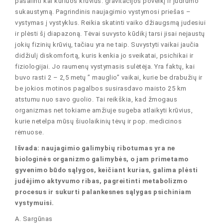
pašalinti kai kuriuos krūvius: gravitacijos poveikį ir judrumo
sukaustymą. Pagrindinis naujagimio vystymosi priešas –
vystymas į vystyklus. Reikia skatinti vaiko džiaugsmą judesiui
ir plėsti šį diapazoną. Tėvai suvysto kūdikį tarsi jisai nejaustų
jokių fizinių krūvių, tačiau yra ne taip. Suvystyti vaikai jaučia
didžiulį diskomfortą, kuris kenkia jo sveikatai, psichikai ir
fiziologijai. Jo raumenų vystymasis sulėtėja. Yra faktų, kai
buvo rasti 2 – 2,5 metų ” mauglio” vaikai, kurie be drabužių ir
be jokios motinos pagalbos susirasdavo maisto 25 km
atstumu nuo savo guolio. Tai reikškia, kad žmogaus
organizmas net tokiame amžiuje sugeba atlaikyti krūvius,
kurie netelpa mūsų šiuolaikinių tėvų ir pop. medicinos
rėmuose.
Išvada: naujagimio galimybių ribotumas yra ne
biologinės organizmo galimybės, o jam primetamo
gyvenimo būdo sąlygos, keičiant kurias, galima plėsti
judėjimo aktyvumo ribas, pagreitinti metabolizmo
procesus ir sukurti palankesnes sąlygas psichiniam
vystymuisi.
A. Sargūnas