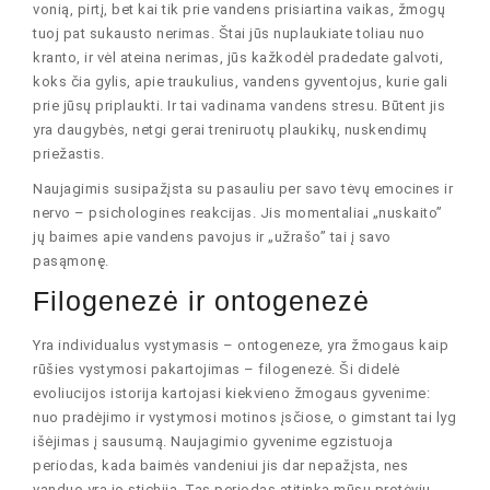
vonią, pirtį, bet kai tik prie vandens prisiartina vaikas, žmogų
tuoj pat sukausto nerimas. Štai jūs nuplaukiate toliau nuo
kranto, ir vėl ateina nerimas, jūs kažkodėl pradedate galvoti,
koks čia gylis, apie traukulius, vandens gyventojus, kurie gali
prie jūsų priplaukti. Ir tai vadinama vandens stresu. Būtent jis
yra daugybės, netgi gerai treniruotų plaukikų, nuskendimų
priežastis.
Naujagimis susipažįsta su pasauliu per savo tėvų emocines ir
nervo – psichologines reakcijas. Jis momentaliai „nuskaito”
jų baimes apie vandens pavojus ir „užrašo” tai į savo
pasąmonę.
Filogenezė ir ontogenezė
Yra individualus vystymasis – ontogeneze, yra žmogaus kaip
rūšies vystymosi pakartojimas – filogenezė. Ši didelė
evoliucijos istorija kartojasi kiekvieno žmogaus gyvenime:
nuo pradėjimo ir vystymosi motinos įsčiose, o gimstant tai lyg
išėjimas į sausumą. Naujagimio gyvenime egzistuoja
periodas, kada baimės vandeniui jis dar nepažįsta, nes
vanduo yra jo stichija. Tas periodas atitinka mūsų protėvių