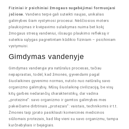
Fiziniai ir psichiniai žmogaus sugebėjimai formuojasi
įsčiose.
Vandens terpė gali suteikti naujas, unikalias
galimybes šiam vystymosi procesui. Nėščiosios moters
plaukiojimas ir kvėpavimo sulaikymas nuima bet kokį
žmogaus stresą vandeniui, išsaugo plaukimo refleksą ir
suteikia sąlygas pagreitintam kūdikio fiziniam – psichiniam
vystymuisi.
Gimdymas vandenyje
Gimdymas vandenyje yra natūralus procesas, tačiau
nepaprastas, todėl, kad žmonės, gyvendami pagal
šiuolaikines gyvenimo normas, nutolo nuo natūralių savo
organizmo galimybių. Mūsų šiuolaikinę civilizaciją, be visų
kitų garbės nedarančių charakteristikų, dar vadina
„protezine”: savo organizmo ir gamtos galimybes mes
pakeičiame dirbtinais „protezais”: vaistais, technikomis ir t.t.
Žmonės taip įprato pasikliauti komercinės medicinos
siūlomais protezais, kad likę vieni su savo organizmu, tampa
kurčnebyliais ir bejėgiais.