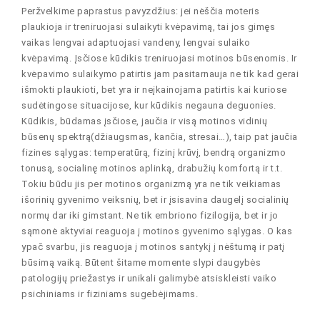
Peržvelkime paprastus pavyzdžius: jei nėščia moteris
plaukioja ir treniruojasi sulaikyti kvėpavimą, tai jos gimęs
vaikas lengvai adaptuojasi vandeny, lengvai sulaiko
kvėpavimą. Įsčiose kūdikis treniruojasi motinos būsenomis. Ir
kvėpavimo sulaikymo patirtis jam pasitarnauja ne tik kad gerai
išmokti plaukioti, bet yra ir neįkainojama patirtis kai kuriose
sudėtingose situacijose, kur kūdikis negauna deguonies.
Kūdikis, būdamas įsčiose, jaučia ir visą motinos vidinių
būsenų spektrą(džiaugsmas, kančia, stresai…), taip pat jaučia
fizines sąlygas: temperatūrą, fizinį krūvį, bendrą organizmo
tonusą, socialinę motinos aplinką, drabužių komfortą ir t.t.
Tokiu būdu jis per motinos organizmą yra ne tik veikiamas
išorinių gyvenimo veiksnių, bet ir įsisavina daugelį socialinių
normų dar iki gimstant. Ne tik embriono fizilogija, bet ir jo
sąmonė aktyviai reaguoja į motinos gyvenimo sąlygas. O kas
ypač svarbu, jis reaguoja į motinos santykį į nėštumą ir patį
būsimą vaiką. Būtent šitame momente slypi daugybės
patologijų priežastys ir unikali galimybė atsiskleisti vaiko
psichiniams ir fiziniams sugebėjimams.