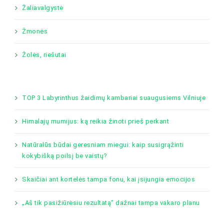
Žaliavalgystė
Žmonės
Žolės, riešutai
TOP 3 Labyrinthus žaidimų kambariai suaugusiems Vilniuje
Himalajų mumijus: ką reikia žinoti prieš perkant
Natūralūs būdai geresniam miegui: kaip susigrąžinti
kokybišką poilsį be vaistų?
Skaičiai ant kortelės tampa fonu, kai įsijungia emocijos
„Aš tik pasižiūrėsiu rezultatą“ dažnai tampa vakaro planu