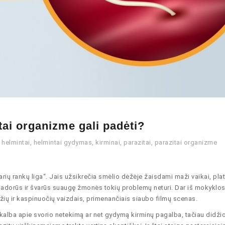
ai organizme gali padėti?
helmintai
,
helmintai gydymas
,
kirminai
,
parazitai
,
parazitai organizme
rių rankų liga“. Jais užsikrečia smėlio dėžėje žaisdami maži vaikai, plat
o padorūs ir švarūs suaugę žmonės tokių problemų neturi. Dar iš mokyklos
ių ir kaspinuočių vaizdais, primenančiais siaubo filmų scenas.
kalba apie svorio netekimą ar net gydymą kirminų pagalba, tačiau didžio