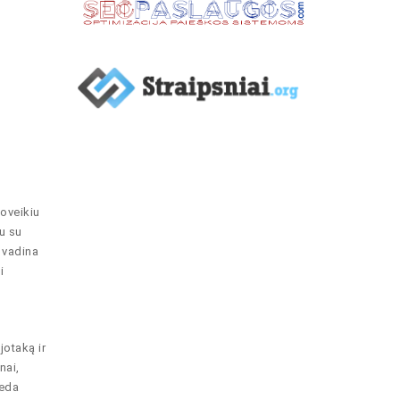
poveikiu
u su
 vadina
i
otaką ir
nai,
deda