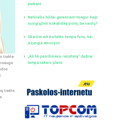
perkant
Natūralūs būdai geresniam miegui: kaip
susigrąžinti kokybišką poilsį be vaistų?
Skaičiai ant kortelės tampa fonu, kai
įsijungia emocijos
„Aš tik pasižiūrėsiu rezultatą“ dažnai
o trakte
tampa vakaro planu
 apsauga
 odos
į
ių trakte
jo