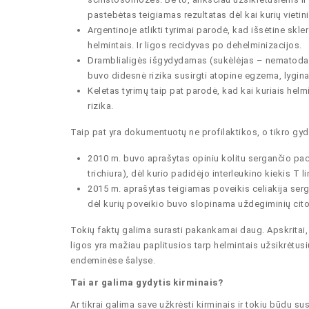
pastebėtas teigiamas rezultatas dėl kai kurių vietin
Argentinoje atlikti tyrimai parodė, kad išsėtine skle
helmintais. Ir ligos recidyvas po dehelminizacijos.
Dramblialigės išgydydamas (sukėlėjas – nematodas 
buvo didesnė rizika susirgti atopine egzema, lygi
Keletas tyrimų taip pat parodė, kad kai kuriais hel
rizika.
Taip pat yra dokumentuotų ne profilaktikos, o tikro gyd
2010 m. buvo aprašytas opiniu kolitu sergančio pa
trichiura), dėl kurio padidėjo interleukino kiekis T
2015 m. aprašytas teigiamas poveikis celiakija se
dėl kurių poveikio buvo slopinama uždegiminių citok
Tokių faktų galima surasti pakankamai daug. Apskritai, 
ligos yra mažiau paplitusios tarp helmintais užsikrėtusi
endeminėse šalyse.
Tai ar galima gydytis kirminais?
Ar tikrai galima save užkrėsti kirminais ir tokiu būdu s