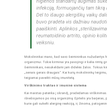
higienos standartų augimas sukė
infekciją, formuojančių tam tikrą
Dėl to išaugo alergiškų vaikų dal
buvo pradėta vis dažniau naudoti
paaiškinti. Aplinkos „sterilizavim
reumatoidinio artrito, opinio kolit
veiksniu.
Mokslininkai mano, kad savo šeimininkus nužudantys helm
organizmui. Tokie kirminai yra pavojingi ir kelia rimtą 
šeimininkais, nesukeldami jam didelės žalos. Tokius kirm
„senais gerais draugais“. Kai kurių mokslininkų teigimu, h
teigiamai paveikti mūsų imunitetą.
Virškinimo traktas ir imuninė sistema
Kai maistas patenka į skrandį, pradedamas virškinimas.
išnešiojamos po visą organizmą. Epitelis yra barjeras
kurie gali sukelti alerginę reakciją, ir, žinoma, patogen