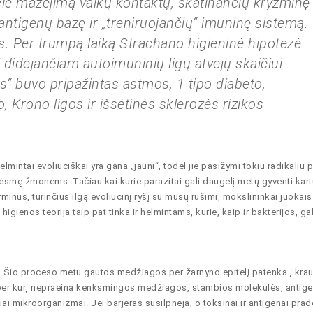
lė mažėjimą vaikų kontaktų, skatinančių kryžminę
 antigenų bazę ir „treniruojančių“ imuninę sistemą.
is. Per trumpą laiką Strachano higieninė hipotezė
 didėjančiam autoimuninių ligų atvejų skaičiui
as“ buvo pripažintas astmos, 1 tipo diabeto,
o, Krono ligos ir išsėtinės sklerozės rizikos
intai evoliuciškai yra gana „jauni“, todėl jie pasižymi tokiu radikaliu 
grėsmę žmonėms. Tačiau kai kurie parazitai gali daugelį metų gyventi kart
inus, turinčius ilgą evoliucinį ryšį su mūsų rūšimi, mokslininkai juokais
igienos teorija taip pat tinka ir helmintams, kurie, kaip ir bakterijos, gal
 Šio proceso metu gautos medžiagos per žarnyno epitelį patenka į krauj
, per kurį nepraeina kenksmingos medžiagos, stambios molekulės, antige
iniai mikroorganizmai. Jei barjeras susilpnėja, o toksinai ir antigenai pra