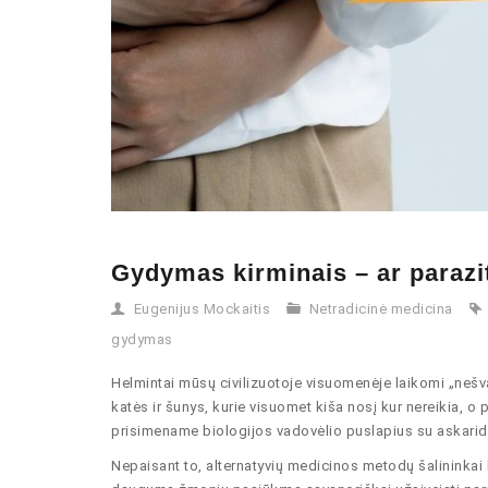
Gydymas kirminais – ar parazit
Eugenijus Mockaitis
Netradicinė medicina
gydymas
Helmintai mūsų civilizuotoje visuomenėje laikomi „nešva
katės ir šunys, kurie visuomet kiša nosį kur nereikia, 
prisimename biologijos vadovėlio puslapius su askaridž
Nepaisant to, alternatyvių medicinos metodų šalininkai 