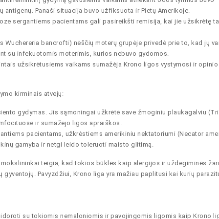
ių antigenų. Panaši situacija buvo užfiksuota ir Pietų Amerikoje.
roze sergantiems pacientams gali pasireikšti remisija, kai jie užsikrėtę ta
Wuchereria bancrofti) nėščių moterų grupėje privedė prie to, kad jų v
nant su infekuotomis moterimis, kurios nebuvo gydomos.
mintais užsikrėtusiems vaikams sumažėja Krono ligos vystymosi ir opinio 
ymo kirminais atvejų:
ciento gydymas. Jis sąmoningai užkrėtė save žmoginiu plaukagalviu (Tri
 limfocituose ir sumažėjo ligos apraiškos.
rgantiems pacientams, užkrėstiems amerikiniu nektatoriumi (Necator ame
inų gamyba ir netgi leido toleruoti maisto glitimą.
mokslininkai teigia, kad tokios būklės kaip alergijos ir uždegiminės ža
ų gyventojų. Pavyzdžiui, Krono liga yra mažiau paplitusi kai kurių parazit
usidoroti su tokiomis nemaloniomis ir pavojingomis ligomis kaip Krono li