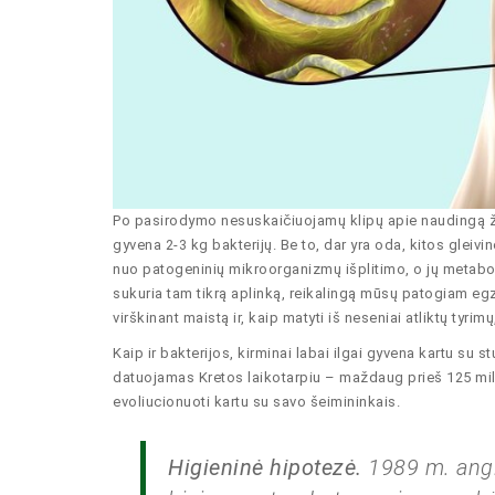
Po pasirodymo nesuskaičiuojamų klipų apie naudingą ž
gyvena 2-3 kg bakterijų. Be to, dar yra oda, kitos glei
nuo patogeninių mikroorganizmų išplitimo, o jų metaboli
sukuria tam tikrą aplinką, reikalingą mūsų patogiam egzi
virškinant maistą ir, kaip matyti iš neseniai atliktų tyri
Kaip ir bakterijos, kirminai labai ilgai gyvena kartu su 
datuojamas Kretos laikotarpiu – maždaug prieš 125 mil
evoliucionuoti kartu su savo šeimininkais.
Higieninė hipotezė.
1989 m. angl