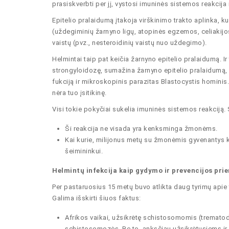
prasiskverbti per jį, vystosi imuninės sistemos reakcij
Epitelio pralaidumą įtakoja virškinimo trakto aplinka, kur
(uždegiminių žarnyno ligų, atopinės egzemos, celiakijos,
vaistų (pvz., nesteroidinių vaistų nuo uždegimo).
Helmintai taip pat keičia žarnyno epitelio pralaidumą. Ir 
strongyloidozę, sumažina žarnyno epitelio pralaidumą, 
fukciją ir mikroskopinis parazitas Blastocystis homini
nėra tuo įsitikinę.
Visi tokie pokyčiai sukelia imuninės sistemos reakciją.
Ši reakcija ne visada yra kenksminga žmonėms.
Kai kurie, milijonus metų su žmonėmis gyvenantys kir
šeimininkui.
Helmintų infekcija kaip gydymo ir prevencijos pr
Per pastaruosius 15 metų buvo atlikta daug tyrimų apie ta
Galima išskirti šiuos faktus:
Afrikos vaikai, užsikrėtę schistosomomis (trematodo 
schistosomozės. Be to, anksčiau užsikrėtusiems ir