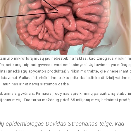
arnyno mikroflorą mūsų jau nebestebina faktas, kad žmogaus virškinim
vinės, ant kurių taip pat gyvena nematomi kaimynai. Jų buvimas yra mūsų
tai (medžiagų apykaitos produktai) virškinimo trakte, gleivinėse ir ant
stavimui. Galiausiai, virškinimo trakto mikrobai atlieka didžiulį vaidmen
mų, imuninės ir net nervų sistemos darbe.
stuburiniais gyvūnais. Pirmasis įrodymas apie kirminų parazitizmą stuburin
ijonus metų. Tuo tarpu maždaug prieš 65 milijonų metų helmintai pradė
ų epidemiologas Davidas Strachanas teigė, kad