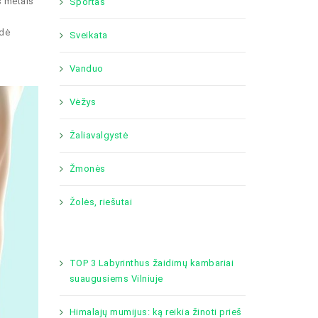
s metais
Sportas
odė
Sveikata
Vanduo
Vėžys
Žaliavalgystė
Žmonės
Žolės, riešutai
TOP 3 Labyrinthus žaidimų kambariai
suaugusiems Vilniuje
Himalajų mumijus: ką reikia žinoti prieš