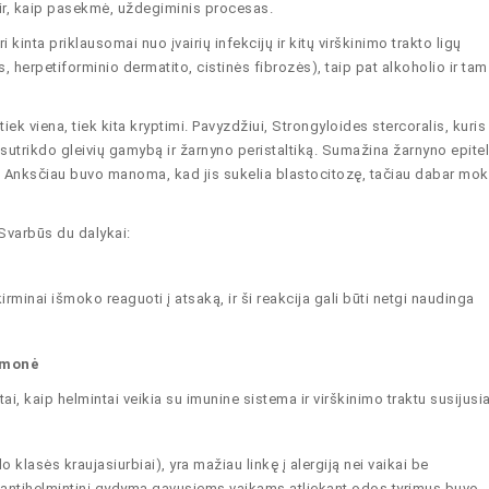
a ir, kaip pasekmė, uždegiminis procesas.
i kinta priklausomai nuo įvairių infekcijų ir kitų virškinimo trakto ligų
 herpetiforminio dermatito, cistinės fibrozės), taip pat alkoholio ir tam 
tiek viena, tiek kita kryptimi. Pavyzdžiui, Strongyloides stercoralis, kuris
sutrikdo gleivių gamybą ir žarnyno peristaltiką. Sumažina žarnyno epitel
s. Anksčiau buvo manoma, kad jis sukelia blastocitozę, tačiau dabar mok
 Svarbūs du dalykai:
minai išmoko reaguoti į atsaką, ir ši reakcija gali būti netgi naudinga
iemonė
i, kaip helmintai veikia su imunine sistema ir virškinimo traktu susijusia
klasės kraujasiurbiai), yra mažiau linkę į alergiją nei vaikai be
 antihelmintinį gydymą gavusiems vaikams atliekant odos tyrimus buvo