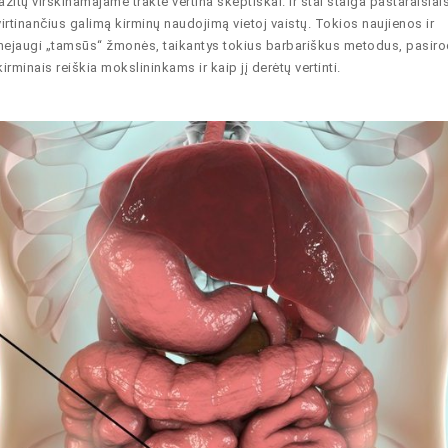
tų virškinamajame trakte vertina skeptiškai. Ir štai staiga pastaraisiai
irtinančius galimą kirminų naudojimą vietoj vaistų. Tokios naujienos ir
a: nejaugi „tamsūs“ žmonės, taikantys tokius barbariškus metodus, pasir
rminais reiškia mokslininkams ir kaip jį derėtų vertinti.