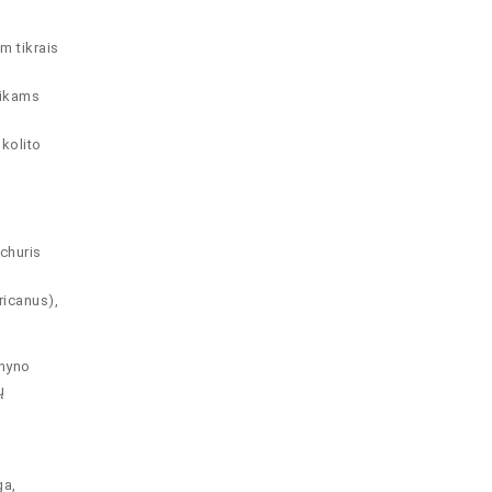
m tikrais
aikams
kolito
churis
ricanus),
rnyno
ų
ga,