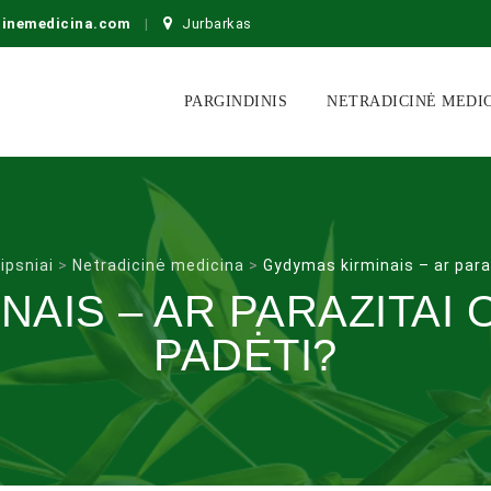
cinemedicina.com
Jurbarkas
Skip
to
PARGINDINIS
NETRADICINĖ MEDI
content
ipsniai
>
Netradicinė medicina
>
Gydymas kirminais – ar para
NAIS – AR PARAZITAI 
PADĖTI?