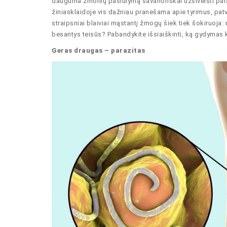
dauguma žmonių pasiūlymą savanoriškai užsiveisti parazi
žiniasklaidoje vis dažniau pranešama apie tyrimus, patv
straipsniai blaiviai mąstantį žmogų šiek tiek šokiruoj
besantys teisūs? Pabandykite išsiaiškinti, ką gydymas ki
Geras draugas – parazitas