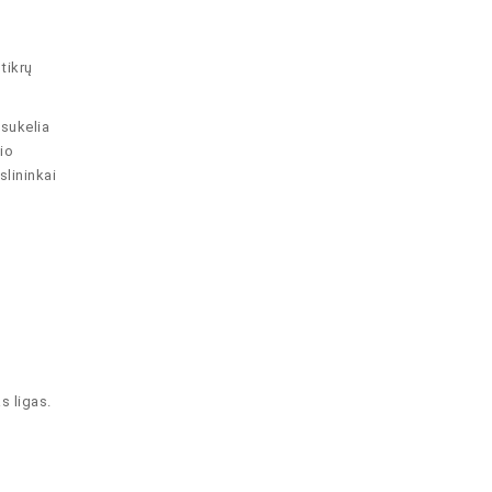
tikrų
 sukelia
io
slininkai
s ligas.