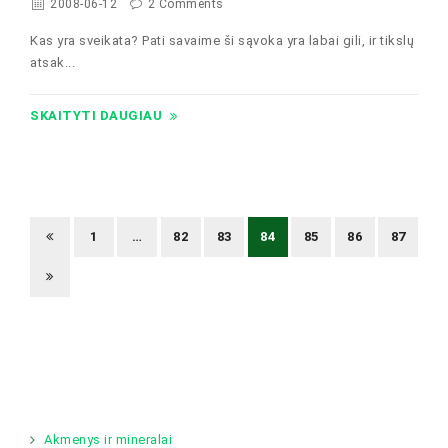
2008-06-12
2 Comments
Kas yra sveikata? Pati savaime ši sąvoka yra labai gili, ir tikslų
atsak...
SKAITYTI DAUGIAU
1
…
82
83
84
85
86
87
Akmenys ir mineralai