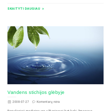
SKAITYTI DAUGIAU
Vandens stichijos glėbyje
2008-07-27
Komentarų nėra
Populiarioji medicina yra užkariavusi bet kokį žmogaus