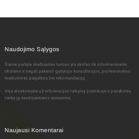
Naudojimo Sąlygos
Šiame portale skelbiamas turinys
yra skirtas tik informaciniams
tikslams ir negali pakeisti gydytojo
konsultacijos,
profesionalios
medicininės pagalbos bei rekomendacijų
.
Visa atsakomybė už informacijos taikymą praktikoje ir pasekmes
tenka ją naudojantiems asmenims.
Naujausi Komentarai