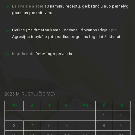
Laisva siela
apie
10 naminių receptų, gelbstinčių nuo pernelyg
gausaus prakaitavimo
Deiline | zaidimai vaikams | dovana | dovanos idėja
apie
Agresijos ir pykčio priepuolius prigesins loginiai žaidimai
Ingrida
apie
Rebefingo poveikis
2026 M. RUGPJŪČIO MĖN.
PR
A
T
K
PN
Š
S
1
2
3
4
5
6
7
8
9