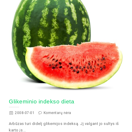
Glikeminio indekso dieta
2008-07-01
Komentarų nėra
Arbūzas turi didelį glikemijos indeksą. Jį valgant jo sultys iš
karto įs...