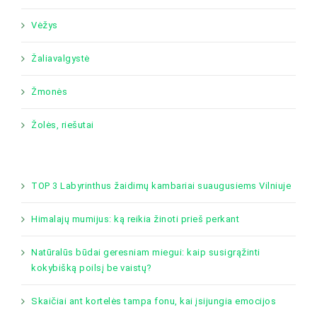
Vėžys
Žaliavalgystė
Žmonės
Žolės, riešutai
TOP 3 Labyrinthus žaidimų kambariai suaugusiems Vilniuje
Himalajų mumijus: ką reikia žinoti prieš perkant
Natūralūs būdai geresniam miegui: kaip susigrąžinti
kokybišką poilsį be vaistų?
Skaičiai ant kortelės tampa fonu, kai įsijungia emocijos