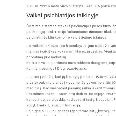
2006 m. tyrimo metu buvo nustatyta , kad 56% psichiatr
Vaikai psichiatrijos taikinyje
Švietimo sistemos ataka iš psichiatrijos pusės buvo išr
psichologų konferencija Baltuosiuose rūmuose tikslu p
psichiatrinės klinikos, o ne kaip švietimo įstaigos.
Jei vaikas neklauso, yra hiperaktyvus, jam suleidžia 
ritalinas (vaikiškas kokainas), litinas, prozakas. Vieni
pripratimą prie narkotikų.
Kai kurie vaikai parduoda savo tabletes draugams, taip 
Kam tai naudinga? Diagnozuotojams.
Jie eina į valdžią, kad jų klausytų politikai. 1940 m. įv
prasiskverbimo planas į visuomenės gyvenimo sritis 60 met
mediciną. Kad viešpataut pasauly, reikia išvalyt žmonių 
Pasaulinės krizės – psichiatrų darbas. Bosnijoje 1990 m
koncentracijos stovyklą, kad apvalyt tautą. Naudojant P
žudyt, kankint, išgaut informaciją.
Po rugsėjo 11 Bin Ladenas tapo teroro aktų įkvėpėju, tač