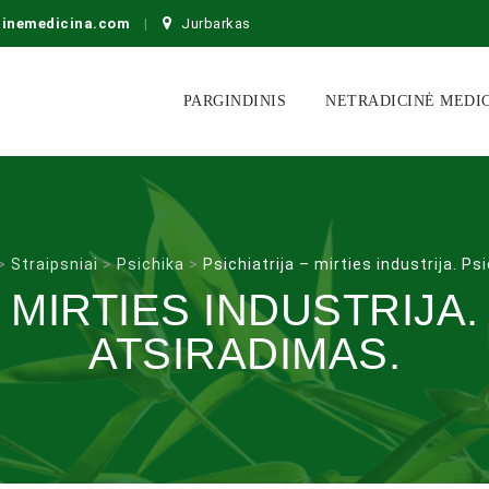
cinemedicina.com
Jurbarkas
Skip
to
PARGINDINIS
NETRADICINĖ MEDI
content
>
Straipsniai
>
Psichika
>
Psichiatrija – mirties industrija. Ps
– MIRTIES INDUSTRIJA.
ATSIRADIMAS.