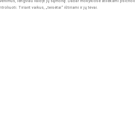
yvenimus, lengviau valdyt jų sąmonę. Dabar mokyklose atliekami psichol
oliuoti. Tiriant vaikus, „teisėtai“ ištiriami ir jų tėvai.