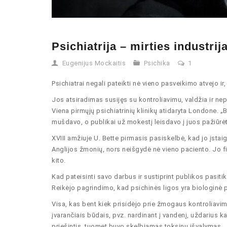
Psichiatrija – mirties industrij
Eugenijus Mockaitis
Psichika
1
Psichiatrai negali pateikti nė vieno pasveikimo atvejo ir, 
Jos atsiradimas susijęs su kontroliavimu, valdžia ir ne
Viena pirmųjų psichiatrinių klinikų atidaryta Londone. 
mušdavo, o publikai už mokestį leisdavo į juos pažiūrėt
XVIII amžiuje U. Bette pirmasis pasiskelbė, kad jo įstaigo
Anglijos žmonių, nors neišgydė nė vieno paciento. Jo 
kito.
Kad pateisinti savo darbus ir sustiprint publikos pasitik
Reikėjo pagrindimo, kad psichinės ligos yra biologinė 
Visa, kas bent kiek prisidėjo prie žmogaus kontroliav
įvarančiais būdais, pvz. nardinant į vandenį, uždarius k
priešintis, tuomet buvo skelbiamas toksinų išvalymas.