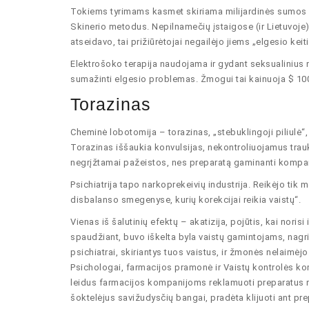
Tokiems tyrimams kasmet skiriama milijardinės sumos iš
Skinerio metodus. Nepilnamečių įstaigose (ir Lietuvoje
atseidavo, tai prižiūrėtojai negailėjo jiems „elgesio ke
Elektrošoko terapija naudojama ir gydant seksualinius 
sumažinti elgesio problemas. Žmogui tai kainuoja $ 10
Torazinas
Cheminė lobotomija – torazinas, „stebuklingoji piliulė“, 
Torazinas iššaukia konvulsijas, nekontroliuojamus trauk
negrįžtamai pažeistos, nes preparatą gaminanti kompa
Psichiatrija tapo narkoprekeivių industrija. Reikėjo ti
disbalanso smegenyse, kurių korekcijai reikia vaistų“.
Vienas iš šalutinių efektų – akatizija, pojūtis, kai nor
spaudžiant, buvo iškelta byla vaistų gamintojams, nagrin
psichiatrai, skiriantys tuos vaistus, ir žmonės nelaimėjo
Psichologai, farmacijos pramonė ir Vaistų kontrolės komi
leidus farmacijos kompanijoms reklamuoti preparatus ma
šoktelėjus savižudysčių bangai, pradėta klijuoti ant pr