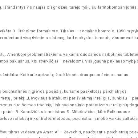
ų, išrandantys vis naujas diagnozes, turėjo ryšių su farmokompanijomis.
eikšta B. Čisholmo formuluote. Tikslas – socialinė kontrolė. 1950 m įvy
erorientuoti visą švietimo sistemą, kad mokyklos tarnautų visuomenei k
vaistų. Amerikoje problematiškiems vaikams duodamos narkotinės tabletė
 tampa paklusnūs, kiti atvirkščiai – nevaldomi. Visi įgauna priklausomybę 
užsidirba. Kai kurie apkvaitę žudė klasės draugus ar šeimos narius.
yko psichiatrinės higienos posėdis, kuriame paskelbtas psichiatrijos
ų į priekį. „Lengviausia atakuoti per švietimą ir religiją, sunkiau – per 
protus nuo šeimos tradicijų link nacionalinio patriotizmo ir religinių do
. psich. R. Karadžičius ir ministras S. Miloševičius įkūrė Balkanuose
avlovo refleksų ir kontrolės metodus, psichiatrai išmoko vaikus šaltakra
iau tikras vadeiva yra Aman Al – Zavachiri, naudojantis psichiatriją priev