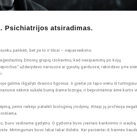
a. Psichiatrijos atsiradimas.
sunku patikėti, bet jie to ir tikisi – nepasveikimo.
pageidautinų žmonių grupių izoliavimu, kad nesipainiotų po kojų.
„Bepročius“ uždarydavo narvuose ar gyvulių garduose, rakindavo prie sien
i.
je galima išgydyti dvasios ligonius. Ir greitai jis tapo vienu iš turtingiau
finansinė sėkmė sukėlė bumą šiame biznyje, ir beprotnamiai ėmė kurtis 
ėjimą, jiems reikėjo pateikti biologinių įrodymų. Kitaip jų profesija negal
problema.
imo, buvo vadinama gydymu. O gydoma buvo įvairiais kankinimo ir siaubą
arste. Mirtingumas buvo labai labai didelis. Kai pacientai iš baimės liaud