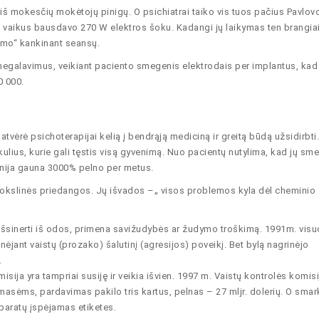
 mokesčių mokėtojų pinigų. O psichiatrai taiko vis tuos pačius Pavlov
) vaikus bausdavo 270 W elektros šoku. Kadangi jų laikymas ten brangia
itimo“ kankinant seansų.
negalavimus, veikiant paciento smegenis elektrodais per implantus, kad
0 000.
atvėrė psichoterapijai kelią į bendrąją mediciną ir greitą būdą užsidirbti.
ulius, kurie gali tęstis visą gyvenimą. Nuo pacientų nutylima, kad jų sm
nija gauna 3000% pelno per metus.
k mokslinės priedangos. Jų išvados –„ visos problemos kyla dėl cheminio
isi išsinerti iš odos, primena savižudybės ar žudymo troškimą. 1991m. vis
ėjant vaistų (prozako) šalutinį (agresijos) poveikį. Bet bylą nagrinėjo
.
sija yra tampriai susiję ir veikia išvien. 1997 m. Vaistų kontrolės komisi
sėms, pardavimas pakilo tris kartus, pelnas – 27 mljr. dolerių. O smark
eparatų įspėjamas etiketes.