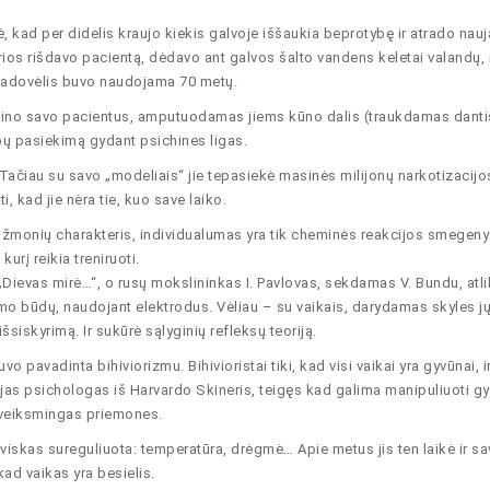
, kad per didelis kraujo kiekis galvoje iššaukia beprotybę ir atrado nau
urios rišdavo pacientą, dėdavo ant galvos šalto vandens keletai valandų, i
 vadovėlis buvo naudojama 70 metų.
uošino savo pacientus, amputuodamas jiems kūno dalis (traukdamas danti
ų pasiekimą gydant psichines ligas.
 Tačiau su savo „modeliais“ jie tepasiekė masinės milijonų narkotizacijos 
i, kad jie nėra tie, kuo save laiko.
 žmonių charakteris, individualumas yra tik cheminės reakcijos smegeny
rį reikia treniruoti.
„Dievas mirė…“, o rusų mokslininkas I. Pavlovas, sekdamas V. Bundu, atli
imo būdų, naudojant elektrodus. Vėliau – su vaikais, darydamas skyles j
iskyrimą. Ir sukūrė sąlyginių refleksų teoriją.
o pavadinta bihiviorizmu. Bihivioristai tiki, kad visi vaikai yra gyvūnai, i
jas psichologas iš Harvardo Skineris, teigęs kad galima manipuliuoti g
 veiksmingas priemones.
viskas sureguliuota: temperatūra, drėgmė… Apie metus jis ten laikė ir s
 kad vaikas yra besielis.