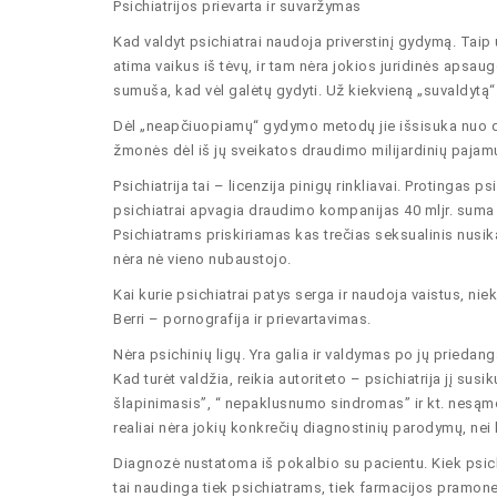
Psichiatrijos prievarta ir suvaržymas
Kad valdyt psichiatrai naudoja priverstinį gydymą. Taip 
atima vaikus iš tėvų, ir tam nėra jokios juridinės apsa
sumuša, kad vėl galėtų gydyti. Už kiekvieną „suvaldytą“ 
Dėl „neapčiuopiamų“ gydymo metodų jie išsisuka nuo d
žmonės dėl iš jų sveikatos draudimo milijardinių pajam
Psichiatrija tai – licenzija pinigų rinkliavai. Protinga
psichiatrai apvagia draudimo kompanijas 40 mljr. sum
Psichiatrams priskiriamas kas trečias seksualinis nusi
nėra nė vieno nubaustojo.
Kai kurie psichiatrai patys serga ir naudoja vaistus, nie
Berri – pornografija ir prievartavimas.
Nėra psichinių ligų. Yra galia ir valdymas po jų priedang
Kad turėt valdžia, reikia autoriteto – psichiatrija jį sus
šlapinimasis”, “ nepaklusnumo sindromas” ir kt. nesąmon
realiai nėra jokių konkrečių diagnostinių parodymų, nei l
Diagnozė nustatoma iš pokalbio su pacientu. Kiek psichiat
tai naudinga tiek psichiatrams, tiek farmacijos pramonei, 