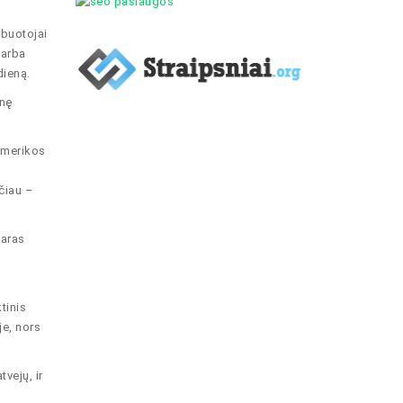
rbuotojai
 arba
dieną.
enę
 Amerikos
čiau –
taras
tinis
je, nors
vejų, ir