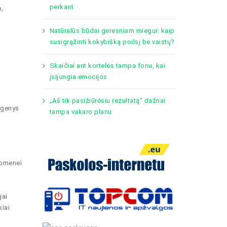
perkant
o,
i
Natūralūs būdai geresniam miegui: kaip
susigrąžinti kokybišką poilsį be vaistų?
Skaičiai ant kortelės tampa fonu, kai
įsijungia emocijos
„Aš tik pasižiūrėsiu rezultatą“ dažnai
egenys
tampa vakaro planu
uomenei
jai
iai