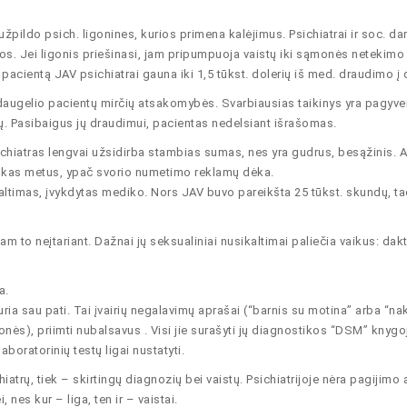
užpildo psich. ligonines, kurios primena kalėjimus. Psichiatrai ir soc. da
ugos. Jei ligonis priešinasi, jam pripumpuoja vaistų iki sąmonės netekimo
pacientą JAV psichiatrai gauna iki 1,5 tūkst. dolerių iš med. draudimo į 
augelio pacientų mirčių atsakomybės. Svarbiausias taikinys yra pagyv
ų. Pasibaigus jų draudimui, pacientas nedelsiant išrašomas.
s psichiatras lengvai užsidirba stambias sumas, nes yra gudrus, besąžinis.
a kas metus, ypač svorio numetimo reklamų dėka.
kaltimas, įvykdytas mediko. Nors JAV buvo pareikšta 25 tūkst. skundų, ta
kam to neįtariant. Dažnai jų seksualiniai nusikaltimai paliečia vaikus: dak
a.
ikuria sau pati. Tai įvairių negalavimų aprašai (“barnis su motina” arba “nak
ės), priimti nubalsavus . Visi jie surašyti jų diagnostikos “DSM” knygo
aboratorinių testų ligai nustatyti.
rų, tiek – skirtingų diagnozių bei vaistų. Psichiatrijoje nėra pagijimo at
nes kur – liga, ten ir – vaistai.