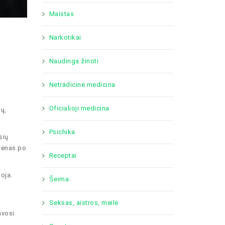
Maistas
Narkotikai
Naudinga žinoti
Netradicinė medicina
Oficialioji medicina
ų,
Psichika
sių
vienas po
Receptai
ioja.
Šeima
Seksas, aistros, meilė
avosi