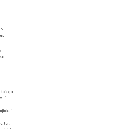
ko
aip
s:
bei
teisę ir
gmų“.
ujiškai
artai.