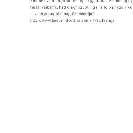
Žmonės valdomi, kontroliuojant jų protus. Valdant jų g
testai vaikams, kad diagnozuoti ligą, iš to pelnytis ir kontr
J. Juršys pagal filmą „Psichiatrija”
http://www.laisve.info/Straipsniai/Psichiatrija