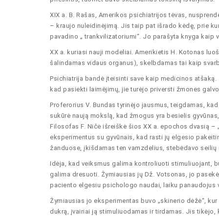
XIX a. B. Rašas, Amerikos psichiatrijos tėvas, nusprendė
– kraujo nuleidinėjimą. Jis taip pat išrado kėdę, prie k
pavadino „ trankvilizatoriumi“. Jo parašyta knyga kaip
XX a. kuriasi nauji modeliai. Amerikietis H. Kotonas l
šalindamas vidaus organus), skelbdamas tai kaip svarb
Psichiatrija bandė įteisinti save kaip medicinos atšaką.
kad pasiekti laimėjimų, jie turėjo priversti žmones galvot
Proferorius V. Bundas tyrinėjo jausmus, teigdamas, kad
sukūrė naują mokslą, kad žmogus yra besielis gyvūnas, ku
Filosofas F. Ničė išreiškė šios XX a. epochos dvasią – 
eksperimentus su gyvūnais, kad rasti jų elgesio pakeit
žanduose, įkišdamas ten vamzdelius, stebėdavo seilių išs
Idėja, kad veiksmus galima kontroliuoti stimuliuojant, buv
galima dresuoti. Žymiausias jų Dž. Votsonas, jo pasekė
paciento elgesiu psichologo naudai, laiku panaudojus
Žymiausias jo eksperimentas buvo „skinerio dėžė“, kur 
dukrą, įvairiai ją stimuliuodamas ir tirdamas. Jis tikėjo,