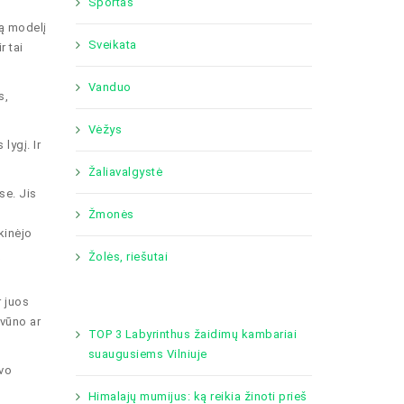
Sportas
ją modelį
Sveikata
r tai
Vanduo
s,
Vėžys
lygį. Ir
Žaliavalgystė
se. Jis
Žmonės
kinėjo
ų
Žolės, riešutai
r juos
yvūno ar
TOP 3 Labyrinthus žaidimų kambariai
suaugusiems Vilniuje
avo
Himalajų mumijus: ką reikia žinoti prieš