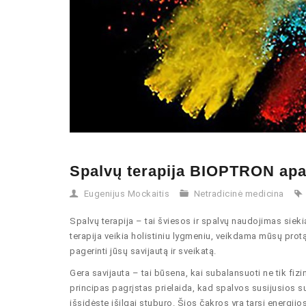
Spalvų terapija BIOPTRON apa
Eugenijus Mockaitis
Netradicinė medicina
Spalvų terapija – tai šviesos ir spalvų naudojimas sieki
terapija veikia holistiniu lygmeniu, veikdama mūsų protą
pagerinti jūsų savijautą ir sveikatą.
Gera savijauta – tai būsena, kai subalansuoti ne tik fizin
principas pagrįstas prielaida, kad spalvos susijusios 
išsidėstę išilgai stuburo. Šios čakros yra tarsi energijo