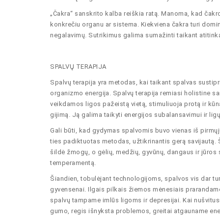
„Čakra“ sanskrito kalba reiškia ratą. Manoma, kad čakros
konkrečiu organu ar sistema. Kiekviena čakra turi dominu
negalavimų. Sutrikimus galima sumažinti taikant atitin
SPALVŲ TERAPIJA
Spalvų terapija yra metodas, kai taikant spalvas sustip
organizmo energĳa. Spalvų terapĳa remiasi holistine 
veikdamos ligos pažeistą vietą, stimuliuoja protą ir kūn
gĳimą. Ją galima taikyti energĳos subalansavimui ir ligų
Gali būti, kad gydymas spalvomis buvo vienas iš pirmųj
ties padiktuotas metodas, užtikrinantis gerą savĳautą. Š
šildė žmogų, o gėlių, medžių, gyvūnų, dangaus ir jūros s
temperamentą.
Šiandien, tobulėjant technologĳoms, spalvos vis dar tur
gyvensenai. Ilgais pilkais žiemos mėnesiais prarandam
spalvų tampame imlūs ligoms ir depresĳai. Kai nušvitusi
gumo, regis išnyksta problemos, greitai atgauname ener