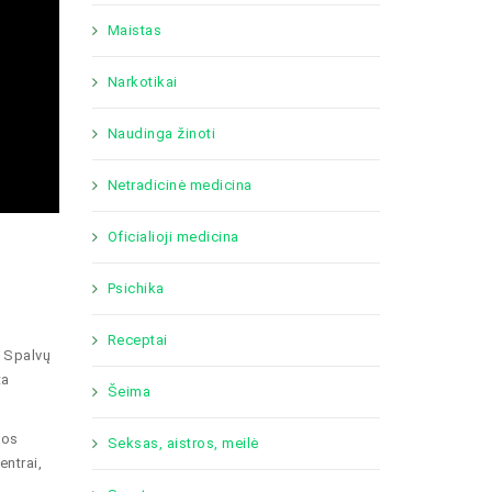
Maistas
Narkotikai
Naudinga žinoti
Netradicinė medicina
Oficialioji medicina
Psichika
Receptai
. Spalvų
ta
Šeima
jos
Seksas, aistros, meilė
entrai,