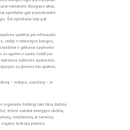
, kurie nematomi žmogaus akiai,
ai spinduliai gali prasiskverbti
iu. Šie spinduliai taip pat
palvos spektre yra infraraudo-
os, radĳo ir televizĳos bangos,
ranžinei ir geltonai spalvoms
 su ugnimi ir saule, todėl jos
nė laikomos šaltomis spalvomis.
ĳuojasi su jūromis bei upėmis,
audoną – mėlyna, oranžinę – in-
ms organams būdingi tam tikrų dažnių
rūvį. Krūvis sukelia energĳos dažnių
eminių, mechaninių ar terminių
, organo funkcĳa pakinta.