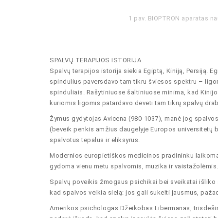
1 pav. BIOPTRON aparatas nau
SPALVŲ TERAPĲOS ISTORIJA
Spalvų terapijos istorija siekia Egiptą, Kiniją, Persiją.
spindulius paversdavo tam tikru šviesos spektru – ligon
spinduliais. Rašytiniuose šaltiniuose minima, kad Kinij
kuriomis ligomis patardavo dėvėti tam tikrų spalvų dra
Žymus gydytojas Avicena (980-1037), manė jog spalvos
(beveik penkis amžius daugelyje Europos universitetų 
spalvotus tepalus ir eliksyrus.
Modernios europietiškos medicinos pradininku laikomas Pa
gydoma vienu metu spalvomis, muzika ir vaistažolėmis
Spalvų poveikis žmogaus psichikai bei sveikatai išliko 
kad spalvos veikia sielą: jos gali sukelti jausmus, pažad
Amerikos psichologas Džeikobas Libermanas, trisdešimt