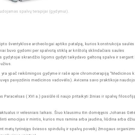
dojamas spalvų terapijai (gydymui).
 Egipto šventyklose archeologai aptiko patalpą, kurios konstrukcija saulės
iai buvo gydomi per spalvotą stiklą ar krištolą sklindačiais saulės
os gydytojai skrandžio ligoms gydyti taikydavo geltoną spalva ir sergant 
bužius.
 yra ypač reikšmingos gydyme ir rašė apie chromoterapiją “Medicinos 
buvęs pavyzdinis medicinos vadovėlis). Avicena savo praktikoje naudoj
racelsas ( XVI a.) pasiūlė iš naujo pritaikyti žinias ir spalvų filosofij
.
aktualus ir vėlesniais laikais. Šiuo klausimu itin domėjęsis Johanas Gėt
inti emocijas ir mintis, kurios mus ramina arba jaudina, liūdina arba dži
 metų tyrinėjęs šviesos spindulių ir spalvų poveikį žmogaus organizmu