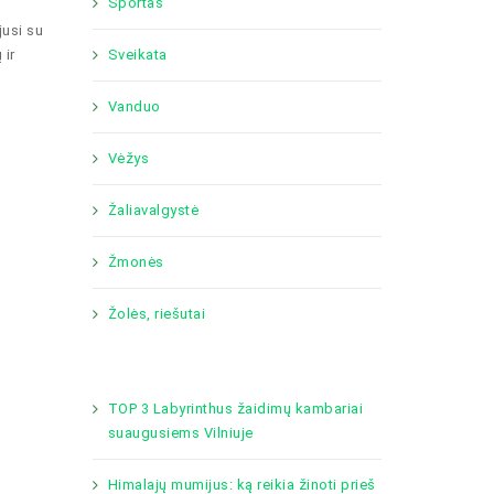
Sportas
jusi su
 ir
Sveikata
Vanduo
Vėžys
Žaliavalgystė
Žmonės
Žolės, riešutai
TOP 3 Labyrinthus žaidimų kambariai
suaugusiems Vilniuje
Himalajų mumijus: ką reikia žinoti prieš