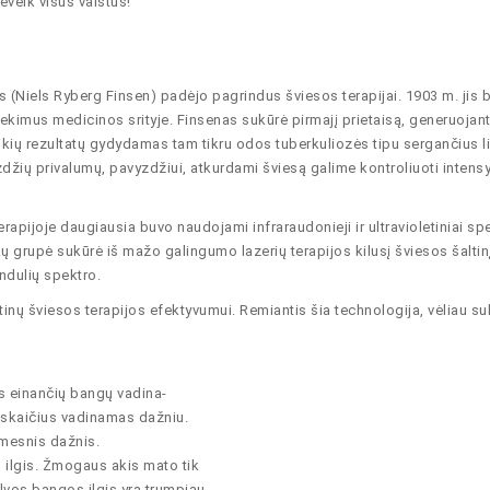
eveik visus vaistus!
 (Niels Ryberg Finsen) padėjo pagrindus šviesos terapijai. 1903 m. jis 
kimus medicinos srityje. Finsenas sukūrė pirmajį prietaisą, generuojant
uikių rezultatų gydydamas tam tikru odos tuberkuliozės tipu sergančius l
izdžių privalumų, pavyzdžiui, atkurdami šviesą galime kontroliuoti intens
apijoje daugiausia buvo naudojami infraraudonieji ir ultravioletiniai sp
 grupė sukūrė iš mažo galingumo lazerių terapijos kilusį šviesos šaltinį
ndulių spektro.
tinų šviesos terapijos efektyvumui. Remiantis šia technologija, vėliau su
s einančių bangų vadina-
 skaičius vadinamas dažniu.
emesnis dažnis.
 ilgis. Žmogaus akis mato tik
lvos bangos ilgis yra trumpiau-