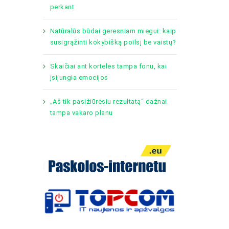
perkant
Natūralūs būdai geresniam miegui: kaip
susigrąžinti kokybišką poilsį be vaistų?
Skaičiai ant kortelės tampa fonu, kai
įsijungia emocijos
„Aš tik pasižiūrėsiu rezultatą“ dažnai
tampa vakaro planu