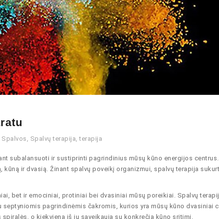
ratu
Spalvos
,
Spalvų terapija
,
terapija
ant subalansuoti ir sustiprinti pagrindinius mūsų kūno energijos centrus
, kūną ir dvasią. Žinant spalvų poveikį organizmui, spalvų terapija sukur
iai, bet ir emociniai, protiniai bei dvasiniai mūsų poreikiai. Spalvų terapi
su septyniomis pagrindinėmis čakromis, kurios yra mūsų kūno dvasiniai c
s spiralės, o kiekviena iš jų sąveikauja su konkrečia kūno sritimi.