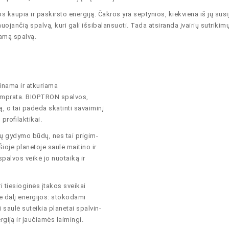
 kaupia ir paskirsto energiją. Čakros yra septynios, kiekviena iš jų susi
ojančią spalvą, kuri gali išsibalansuoti. Tada atsiranda įvairių sutrikimų
kamą spalvą.
rinama ir atkuriama
samprata. BIOPTRON spalvos,
ą, o tai padeda skatinti savaiminį
 proﬁlaktikai.
ų gydymo būdų, nes tai prigim-
ioje planetoje saulė maitino ir
palvos veikė jo nuotaiką ir
i tiesioginės įtakos sveikai
e dalį energĳos: stokodami
 saulė suteikia planetai spalvin-
gĳą ir jaučiamės laimingi.