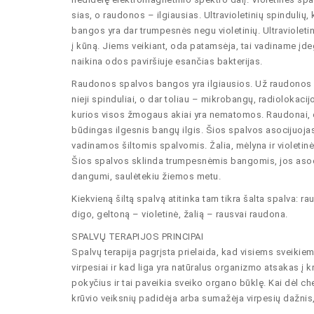
sias, o raudonos – ilgiausias. Ultravioletinių spindulių
bangos yra dar trumpesnės negu violetinių. Ultravioletini
į kūną. Jiems veikiant, oda patamsėja, tai vadiname įdeg
naikina odos paviršiuje esančias bakterĳas.
Raudonos spalvos bangos yra ilgiausios. Už raudonos s
nieji spinduliai, o dar toliau – mikrobangų, radiolokacĳ
kurios visos žmogaus akiai yra nematomos. Raudonai, o
būdingas ilgesnis bangų ilgis. Šios spalvos asocĳuojasi
vadinamos šiltomis spalvomis. Žalia, mėlyna ir violeti
Šios spalvos sklinda trumpesnėmis bangomis, jos asoc
dangumi, saulėtekiu žiemos metu.
Kiekvieną šiltą spalvą atitinka tam tikra šalta spalva: r
digo, geltoną – violetinė, žalią – rausvai raudona.
SPALVŲ TERAPIJOS PRINCIPAI
Spalvų terapĳa pagrįsta prielaida, kad visiems sveikie
virpesiai ir kad liga yra natūralus organizmo atsakas į k
pokyčius ir tai paveikia sveiko organo būklę. Kai dėl ch
krūvio veiksnių padidėja arba sumažėja virpesių dažnis