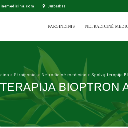
cinemedicina.com
Jurbarkas
Skip
to
PARGINDINIS
NETRADICINĖ MEDI
content
icina
>
Straipsniai
>
Netradicinė medicina
>
Spalvų terapija 
 TERAPIJA BIOPTRON 