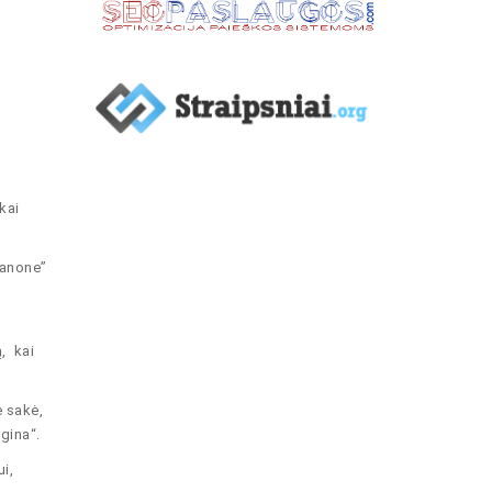
kai
kanone”
o
ą, kai
ė sakė,
ugina“.
i,