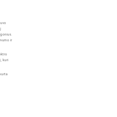
buvo
į
igonius.
yvumo ir
ektro
, kuri
kurta