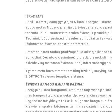
padarė išvadą, kad spalva ir saulės šviesa gali atstoti b
IŠRADIMAS
Prieš 100 metų danų gydytojas Nilsas Ribergas Finsenas
apdovanotas Nobelio premija už šviesos terapijos pasie
techniniu būdu susintetintą saulės šviesą, ir pasiekė p
Techniniu būdu susintetinti saulės spinduliai turi akiva
išskiriamos šviesos spektro parametrus.
Fotomedicinos raidos pradžioje šiuolaikinėje šviesos ter
spinduliai. Devintojo dešimtmečio pradžioje mokslininkų
skleidė visą matomos šviesos ir dalį infraraudonųjų spi
Tyrimo metu buvo atrasta tam tikrų fizikinių savybių, bū
BIOPTRON šviesos terapijos sistema.
ŠVIESOS BANGOS ILGIAI IR DAŽNIAI
Energĳa sklinda bangomis. Atstumas tarp viena po kito
mas bangos ilgiu, o per sekundę įvykstančių svyravimų
Pagrindinė taisyklė yra tokia: kuo ilgesnė banga, tuo ž
Kiekvienai spalvai būdingas tam tikras dažnis ir bangos
nedidelę elektromagnetinio spektro dalį. Violetinės spa