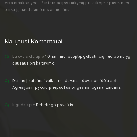
Visa atsakomybė už informacijos taikymą praktikoje ir pasekmes
tenka ją naudojantiems asmenims.
Naujausi Komentarai
Laisva siela
apie
10 naminių receptų, gelbstinčių nuo pernelyg
gausaus prakaitavimo
Deiline | zaidimai vaikams | dovana | dovanos idėja
apie
Agresijos ir pykčio priepuolius prigesins loginiai žaidimai
Ingrida
apie
Rebefingo poveikis