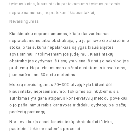
tyrimas kaina
,
kiausintakiu pratekamumo tyrimas putomis
,
nepraeinamumas
,
nepratekami kiausintakiai
,
Nevaisingumas
Kiaušintakių nepraeinamumas, kitaip dar vadinamas
nepratekamumu arba obstrukcija, yra jų pilnaverčio atsivėrimo
stoka, o tai sukuria nepalankias sąlygas kiaušialąstės
apvaisinimui ir tolimesniam jos judėjimui. Kiaušintakių
obstrukcijos gydymas iš tiesų yra viena iš rimtų ginekologijos
problemų. Nepraeinamumas dažnai nustatomas ir sveikoms,
jaunesnėms nei 30 metų moterims.
Moterų nevaisingumas 20–30% atvejų kyla būtent dėl ​​
kiaušintakių nepraeinamumo. Tokiomis aplinkybėmis šis
sutrikimas yra gana atsparus konservatyvių metodų poveikiui,
o jo pašalinimui reikia kantrybės ir didelių gydytojų bei pačių
pacientų pastangų.
Nors ovuliacija esant kiaušintakių obstrukcijai išlieka,
pastebimi tokie nemalonūs procesai: