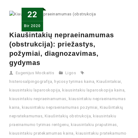
22
Bir
2020
Kiaušintakių nepraeinamumas
(obstrukcija): priežastys,
požymiai, diagnozavimas,
gydymas
Eugenijus Mockaitis
Ligos
histerosalpingografija
,
hycosy tyrimas kaina
,
Kiaušintakiai
,
kiausintakiu laparoskopija
,
kiausintakiu laparoskopija kaina
,
kiausintakiu nepraeinamumas
,
kiausintakiu nepraeinamumas
kaina
,
kiausintakiu nepraeinamumas pozymiai
,
Kiaušintakių
nepratekamumas
,
Kiaušintakių obstrukcija
,
kiausintakiu
praeinamumo tyrimas rentgenu
,
kiausintakiu praputimas
,
kiausintakiu pratekamumas kaina
,
kiausintakiu pratekamumo