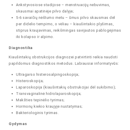
Ankstyvosiose stadijose – menstruacijų nebuvimas,
skausmai apatinėje pilvo dalyje;
5-6 savaičių nėštumo metu – ūmus pilvo skausmas dėl
per didelio tempimo, o vėliau – kiaušintakio plyšimas,
stiprus kraujavimas, reikšmingas savijautos pablogėjimas
iki kolapso ir alpimo.
Diagnostika
Kiaušintakių obstrukcijos diagnozei patvirtinti reikia naudoti
papildomus diagnostikos metodus. Labiausiai informatyvūs:
Ultragarso histerosalpingoskopija;
Histeroskopija;
Laparoskopija (kiaušintakių obstrukcijai dėl sukibimo);
Transvaginalinė hidrolaparoskopija;
Makšties tepinėlio tyrimas;
Hormonų kiekio kraujyje nustatymas;
Bakteriologinis tyrimas.
Gydymas