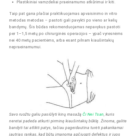
Plastikiniai vamzdeliai praeinamumo atkūrimui ir kiti.
Taip pat gana plačiai praktikuojamas apvaisinimo in vitro
metodas metodas – pastoti gali pavykti po vieno ar kelių
bandymų. Šis būdas rekomenduojamas nepavykus pastoti
per 1–1,5 metų po chirurginės operacijos – ypač vyresnėms
nei 40 metų pacientėms, arba esant pilnam kiaušintakių
nepraeinamumui.
Savo ruožtu galiu pasiūlyti kinų masažą
Či Nei Tsan
, kuris
neretai padeda atkurti pirminę kiaušintakių būklę. Žinoma, galite
bandyti tai atlikti patys, tačiau pageidautina turėti pakankamai
jautrias rankas, kad būtų įmanoma apčiuopti defektus ir juos