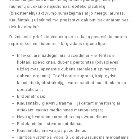
raumenų sluoksnio nejudrumas, epitelio plaukelių
(blakstienėlių) aktyvumo sumažėjimas ar jo nereguliarumas.
Kiaušintakių užsikimšimo priežastys gali būti tiek anatominės,
tiek fiziologinės.
Dažniausiai prieš kiaušintakių obstrukciją pasireiškia moters
reprodukcinės sistemos ir kitų vidaus organų ligos:
Infekciniai ir uždegiminiai pažeidimai – enteritas ir
kolitas, apendicitas, dubens peritonitas (pilvaplėvės
uždegimas, apimantis dubens sieneles ir apimantis
dubens organus). Todėl norint suprasti, kaip gydyti
kiaušintakių obstrukciją, svarbu pasitarti su atitinkamais
specialistais;
Endometriozė;
Kiaušintakių gleivinių trauma – įskaitant ir neatsargiai
atliekant įvairias medicinines manipuliacijas;
Navikų, hematomų arba abscesų užspaudimas;
Endokrininės sistemos sutrikimai;
Kiaušintakių inervacijos pažeidimas;
Įgimtos vystymosi ydos. Šiuo atveju jaunoms mergaitėms