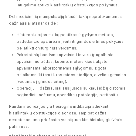
jau galima aptikti kiaušintakių obstrukcijos požymius.
Dėl medicininių manipuliacijų kiaušintakių nepratekamumas
dažniausiai atsiranda dėl:
Histeroskopijos – diagnostikos ir gydymo metodo,
padedančio apžiūrėti ir įvertinti gimdos ertmės pokyčius
bei atlikti chirurginius veiksmus;
Pakartotinių bandymų apvaisinti in vitro (pagalbinio
apvaisinimo būdas, kuomet moters kiaušialąstė
apvaisinama laboratorinėmis sąlygomis, zigota
palaikoma iki tam tikros raidos stadijos, o vėliau gemalas
įvedamas į gimdos ertmę);
Operacijų – dažniausiai susijusios su kiaušidžių cistomis,
negimdiniu nėštumu, apendiksų patologija, peritonitu.
Randai ir adhezijos yra tiesioginė indikacija atliekant
kiaušintakių obstrukcijos diagnozę. Taip pat dažna
nepratekamumo priežastis yra stiprus kiaušintakių gleivinės
patinimas.