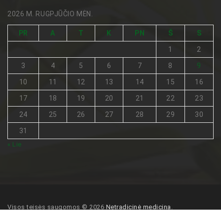
2026 M. RUGPJŪČIO MĖN.
PR
A
T
K
PN
Š
S
1
2
3
4
5
6
7
8
9
10
11
12
13
14
15
16
17
18
19
20
21
22
23
24
25
26
27
28
29
30
31
« Lie
Visos teisės saugomos © 2026
Netradicinė medicina
.
Pagrindinis
Turinio naudojimo sąlygos
Kontaktai