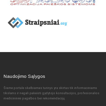
Naudojimo Sąlygos
Šiame portale skelbiamas turinys
yra skirtas tik informaciniams
tikslams ir negali pakeisti gydytojo
konsultacijos,
profesionalios
medicininės pagalbos bei rekomendacijų
.