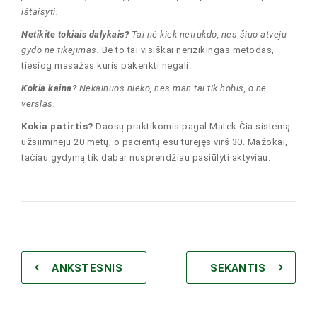
ištaisyti.
Netikite tokiais dalykais?
Tai nė kiek netrukdo, nes šiuo atveju
gydo ne tikėjimas.
Be to tai visiškai nerizikingas metodas,
tiesiog masažas kuris pakenkti negali.
Kokia kaina?
Nekainuos nieko, nes man tai tik hobis, o ne
verslas.
Kokia patirtis?
Daosų praktikomis pagal Matek Čia sistemą
užsiiminėju 20 metų, o pacientų esu turėjęs virš 30. Mažokai,
tačiau gydymą tik dabar nusprendžiau pasiūlyti aktyviau.
ANKSTESNIS
SEKANTIS