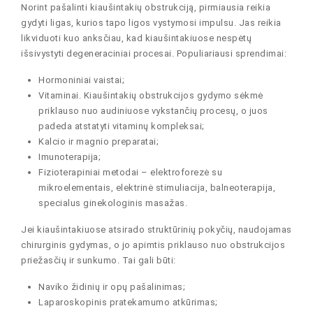
Norint pašalinti kiaušintakių obstrukciją, pirmiausia reikia
gydyti ligas, kurios tapo ligos vystymosi impulsu. Jas reikia
likviduoti kuo anksčiau, kad kiaušintakiuose nespėtų
išsivystyti degeneraciniai procesai. Populiariausi sprendimai:
Hormoniniai vaistai;
Vitaminai. Kiaušintakių obstrukcijos gydymo sėkmė
priklauso nuo audiniuose vykstančių procesų, o juos
padeda atstatyti vitaminų kompleksai;
Kalcio ir magnio preparatai;
Imunoterapija;
Fizioterapiniai metodai – elektroforezė su
mikroelementais, elektrinė stimuliacija, balneoterapija,
specialus ginekologinis masažas.
Jei kiaušintakiuose atsirado struktūrinių pokyčių, naudojamas
chirurginis gydymas, o jo apimtis priklauso nuo obstrukcijos
priežasčių ir sunkumo. Tai gali būti:
Naviko židinių ir opų pašalinimas;
Laparoskopinis pratekamumo atkūrimas;