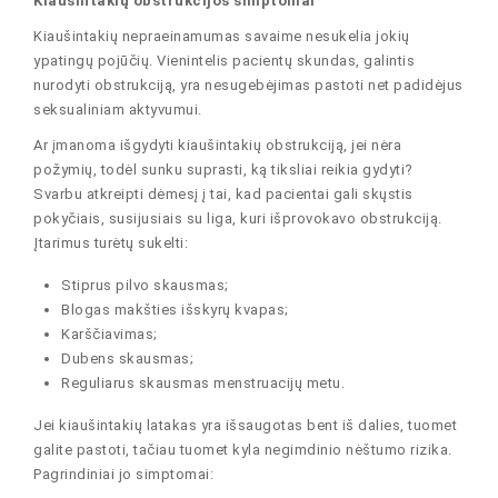
Kiaušintakių obstrukcijos simptomai
Kiaušintakių nepraeinamumas savaime nesukelia jokių
ypatingų pojūčių. Vienintelis pacientų skundas, galintis
nurodyti obstrukciją, yra nesugebėjimas pastoti net padidėjus
seksualiniam aktyvumui.
Ar įmanoma išgydyti kiaušintakių obstrukciją, jei nėra
požymių, todėl sunku suprasti, ką tiksliai reikia gydyti?
Svarbu atkreipti dėmesį į tai, kad pacientai gali skųstis
pokyčiais, susijusiais su liga, kuri išprovokavo obstrukciją.
Įtarimus turėtų sukelti:
Stiprus pilvo skausmas;
Blogas makšties išskyrų kvapas;
Karščiavimas;
Dubens skausmas;
Reguliarus skausmas menstruacijų metu.
Jei kiaušintakių latakas yra išsaugotas bent iš dalies, tuomet
galite pastoti, tačiau tuomet kyla negimdinio nėštumo rizika.
Pagrindiniai jo simptomai: