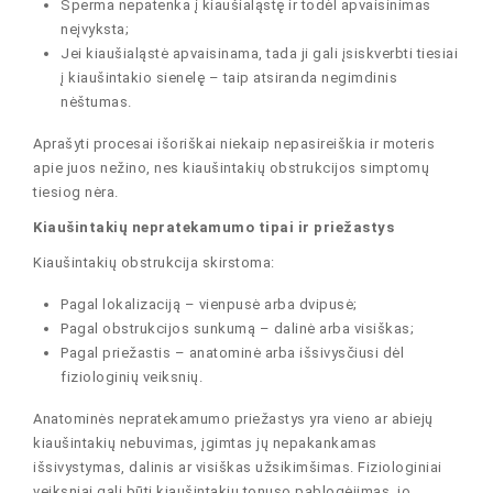
Sperma nepatenka į kiaušialąstę ir todėl apvaisinimas
neįvyksta;
Jei kiaušialąstė apvaisinama, tada ji gali įsiskverbti tiesiai
į kiaušintakio sienelę – taip atsiranda negimdinis
nėštumas.
Aprašyti procesai išoriškai niekaip nepasireiškia ir moteris
apie juos nežino, nes kiaušintakių obstrukcijos simptomų
tiesiog nėra.
Kiaušintakių nepratekamumo tipai ir priežastys
Kiaušintakių obstrukcija skirstoma:
Pagal lokalizaciją – vienpusė arba dvipusė;
Pagal obstrukcijos sunkumą – dalinė arba visiškas;
Pagal priežastis – anatominė arba išsivysčiusi dėl
fiziologinių veiksnių.
Anatominės nepratekamumo priežastys yra vieno ar abiejų
kiaušintakių nebuvimas, įgimtas jų nepakankamas
išsivystymas, dalinis ar visiškas užsikimšimas. Fiziologiniai
veiksniai gali būti kiaušintakių tonuso pablogėjimas, jo