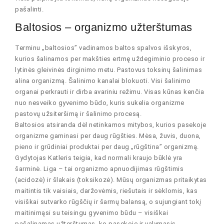
pašalinti.
Baltosios – organizmo užterštumas
Terminu „baltosios” vadinamos baltos spalvos išskyros,
kurios šalinamos per makšties ertmę uždegiminio proceso ir
lytinės gleivinės dirginimo metu. Pastovus toksinų šalinimas
alina organizmą. Šalinimo kanalai blokuoti. Visi šalinimo
organai perkrauti ir dirba avariniu režimu. Visas kūnas kenčia
nuo nesveiko gyvenimo būdo, kuris sukelia organizme
pastovų užsiteršimą ir šalinimo procesą.
Baltosios atsiranda dėl netinkamos mitybos, kurios pasekoje
organizme gaminasi per daug rūgšties. Mėsa, žuvis, duona,
pieno ir grūdiniai produktai per daug „rūgština” organizmą.
Gydytojas Katleris teigia, kad normali kraujo būklė yra
šarminė. Liga – tai organizmo apnuodijimas rūgštimis
(acidozė) ir šlakais (toksikozė). Mūsų organizmas pritaikytas
maitintis tik vaisiais, daržovėmis, riešutais ir sėklomis, kas
visiškai sutvarko rūgščių ir šarmų balansą, o sujungiant tokį
maitinimąsi su teisingu gyvenimo būdu – visiškai
pašalinamas užterštumas, ko pasekoje ir valymasis.