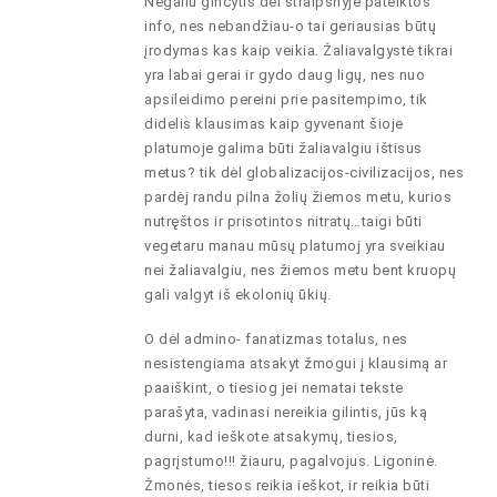
Negaliu ginčytis dėl straipsnyje pateiktos
info, nes nebandžiau-o tai geriausias būtų
įrodymas kas kaip veikia. Žaliavalgystė tikrai
yra labai gerai ir gydo daug ligų, nes nuo
apsileidimo pereini prie pasitempimo, tik
didelis klausimas kaip gyvenant šioje
platumoje galima būti žaliavalgiu ištisus
metus? tik dėl globalizacijos-civilizacijos, nes
pardėj randu pilna žolių žiemos metu, kurios
nutręštos ir prisotintos nitratų…taigi būti
vegetaru manau mūsų platumoj yra sveikiau
nei žaliavalgiu, nes žiemos metu bent kruopų
gali valgyt iš ekolonių ūkių.
O dėl admino- fanatizmas totalus, nes
nesistengiama atsakyt žmogui į klausimą ar
paaiškint, o tiesiog jei nematai tekste
parašyta, vadinasi nereikia gilintis, jūs ką
durni, kad ieškote atsakymų, tiesios,
pagrįstumo!!! žiauru, pagalvojus. Ligoninė.
Žmonės, tiesos reikia ieškot, ir reikia būti