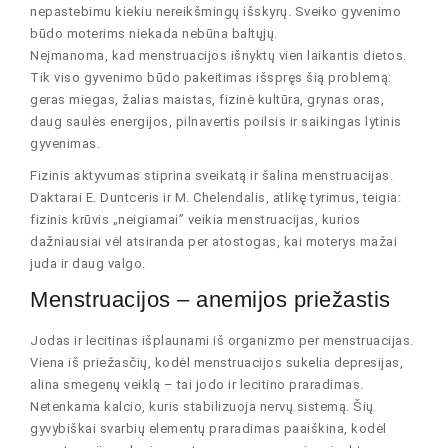
nepastebimu kiekiu nereikšmingų išskyrų. Sveiko gyvenimo
būdo moterims niekada nebūna baltųjų.
Neįmanoma, kad menstruacijos išnyktų vien laikantis dietos.
Tik viso gyvenimo būdo pakeitimas išspręs šią problemą:
geras miegas, žalias maistas, fizinė kultūra, grynas oras,
daug saulės energijos, pilnavertis poilsis ir saikingas lytinis
gyvenimas.
Fizinis aktyvumas stiprina sveikatą ir šalina menstruacijas.
Daktarai E. Duntceris ir M. Chelendalis, atlikę tyrimus, teigia:
fizinis krūvis „neigiamai” veikia menstruacijas, kurios
dažniausiai vėl atsiranda per atostogas, kai moterys mažai
juda ir daug valgo.
Menstruacijos – anemijos priežastis
Jodas ir lecitinas išplaunami iš organizmo per menstruacijas.
Viena iš priežasčių, kodėl menstruacijos sukelia depresijas,
alina smegenų veiklą – tai jodo ir lecitino praradimas.
Netenkama kalcio, kuris stabilizuoja nervų sistemą. Šių
gyvybiškai svarbių elementų praradimas paaiškina, kodėl