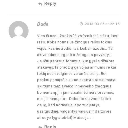
Reply
Buda
2013-03-05 at 22:15
Vien iš nanu žodžio "šizofrenikas" aišku, kas
rašo. Koks normalus žmogus rašys tokius
vėjus, kas ne žodis, tas keiksmažodis.. Tai
akivaizdus sergančio žmogaus pavyzdys.
Jaučiu jis visus forumus, kur jį įsileidžia yra
atakavęs. Iš pradžių galvojau ar mums reikai
tokių nusisvaigimus varančių trolių. Bet
paskui pamąsčiau, kad skaitytojai turi matyti
skirtumą tarp sveiko ir nesveiko žmogaus
komentarų:) Ir jam atsakinėti nėra prasmės,
nes jis nemąsto… Dabar tokių žmonių tiek
daug, kad normalūs, sportuojantys,
užsigrūdinę, valgantys vaisius ir daržoves
atrodyo lyg ateiviai) Mutacija….
Reply