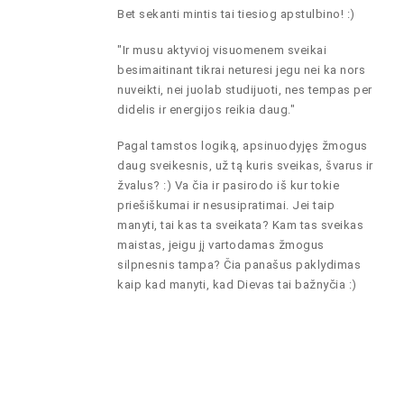
Bet sekanti mintis tai tiesiog apstulbino! :)
"Ir musu aktyvioj visuomenem sveikai
besimaitinant tikrai neturesi jegu nei ka nors
nuveikti, nei juolab studijuoti, nes tempas per
didelis ir energijos reikia daug."
Pagal tamstos logiką, apsinuodyjęs žmogus
daug sveikesnis, už tą kuris sveikas, švarus ir
žvalus? :) Va čia ir pasirodo iš kur tokie
priešiškumai ir nesusipratimai. Jei taip
manyti, tai kas ta sveikata? Kam tas sveikas
maistas, jeigu jį vartodamas žmogus
silpnesnis tampa? Čia panašus paklydimas
kaip kad manyti, kad Dievas tai bažnyčia :)