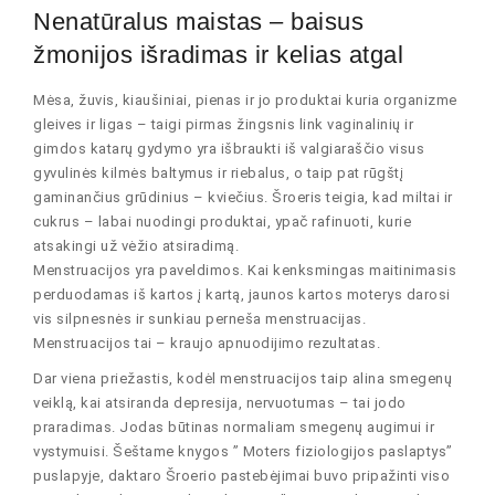
Nenatūralus maistas – baisus
žmonijos išradimas ir kelias atgal
Mėsa, žuvis, kiaušiniai, pienas ir jo produktai kuria organizme
gleives ir ligas – taigi pirmas žingsnis link vaginalinių ir
gimdos katarų gydymo yra išbraukti iš valgiaraščio visus
gyvulinės kilmės baltymus ir riebalus, o taip pat rūgštį
gaminančius grūdinius – kviečius. Šroeris teigia, kad miltai ir
cukrus – labai nuodingi produktai, ypač rafinuoti, kurie
atsakingi už vėžio atsiradimą.
Menstruacijos yra paveldimos. Kai kenksmingas maitinimasis
perduodamas iš kartos į kartą, jaunos kartos moterys darosi
vis silpnesnės ir sunkiau perneša menstruacijas.
Menstruacijos tai – kraujo apnuodijimo rezultatas.
Dar viena priežastis, kodėl menstruacijos taip alina smegenų
veiklą, kai atsiranda depresija, nervuotumas – tai jodo
praradimas. Jodas būtinas normaliam smegenų augimui ir
vystymuisi. Šeštame knygos ” Moters fiziologijos paslaptys”
puslapyje, daktaro Šroerio pastebėjimai buvo pripažinti viso