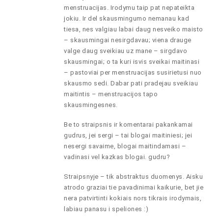
menstruacijas. Irodymu taip pat nepateikta
jokiu. Ir del skausmingumo nemanau kad
tiesa, nes valgiau labai daug nesveiko maisto
– skausmingai nesirgdavau; viena drauge
valge daug sveikiau uz mane – sirgdavo
skausmingai; o ta kuri isvis sveikai maitinasi
– pastoviai per menstruacijas susirietusi nuo
skausmo sedi. Dabar pati pradejau sveikiau
maitintis – menstruacijos tapo
skausmingesnes.
Be to straipsnis ir komentarai pakankamai
gudrus, jei sergi – tai blogai maitiniesi; jei
nesergi savaime, blogai maitindamasi –
vadinasi vel kazkas blogai. gudru?
Straipsnyje – tik abstraktus duomenys. Aisku
atrodo graziai tie pavadinimai kaikurie, bet jie
nera patvirtinti kokiais nors tikrais irodymais,
labiau panasu i speliones :)