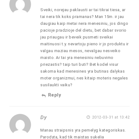
Sveiki, norejau paklausti ar tai tikrai tiesa, ar
tai nera tik koks pramanas? Man 15m. ir jau
daugiau kaip metai nera menesiniu, jos dingo
pacioje pradzioje del dietu, bet dabar svorio
jau priaugau ir beveik pusmeti sveikai
maitinuosi t.y. nevartoju pieno ir jo produktu ir
valgau maziau mesos, nevalgau nesveiko
maisto. Ar tai yra menesiniu nebuvimo
priezastis? taip turi buti? Bet kodel visur
sakoma kad menesines yra butinas dalykas
moter organizmui, nes kitaip moteris negales
susilaukti vaiku?
Reply
Dy
2012-03-31 at 13:42
Manau straipsnis yra pernelyg kategoriskas.
Parodyta, kad tik maistas sukelia