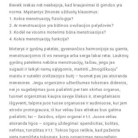
Beveik niekas net neabejoja, kad kraujavimai iš gimdos yra
norma. Mąstantys žmonės užduotų klausimus:
1. Kokia menstruacijų fiziologija?
2. Ar menstruacijos yra būtinos ovuliacijos palydovės?
3. Kodėl ne visoms moterims būna menstruacijos?
4. Kokia menstruacijų funkcija?
Moterys ir gyvūnų patelės, gyvenančios harmonijoje su gamta,
menstruacijomis iš vis neserga arba serga labai retai. Laukinių
gyvūnų patelėms nebūna menstruacijų, tačiau, jeigu jas
sugauti ir laikyti namų sąlygomis, maitinti „žmogiškuoju”
maistu ir suteikti civilizacijos buitį – tuomet pas jas atsiranda
mėnesinės. Jeigu organizmo užterštumas toksinais didesnis,
nei jo sugebėjimas juos pašalinti per tam skirtus organus,
tuomet organizmas kaupia savyje šlakus ir, stengdamasis
išgyventi, talpina juos tuose organuose ir audiniuose, kur jam
atrodo protingiausia, iš kur vėliau šias atliekas bus galima
pašalinti; tai – žaizdos, silpni organai ir t.t. Juose vėliau
atsiranda ligos – organų uždegimai: apendicitas, kolitas,
nefritas, tonzilitas ir t.t. Tokios ligos reiškia, kad pažeista
vieta perpildyta toksinais, kurių organizmas nesugebėjo