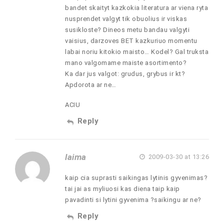
bandet skaityt kazkokia literatura ar viena ryta
nusprendet valgyt tik obuolius ir viskas
susikloste? Dineos metu bandau valgyti
vaisius, darzoves BET kazkuriuo momentu
labai noriu kitokio maisto… Kodel? Gal truksta
mano valgomame maiste asortimento?
Ka dar jus valgot: grudus, grybus ir kt?
Apdorota ar ne…
ACIU
Reply
laima
2009-03-30 at 13:26
kaip cia suprasti saikingas lytinis gyvenimas?
tai jai as myliuosi kas diena taip kaip
pavadinti si lytini gyvenima ?saikingu ar ne?
Reply