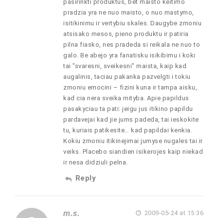
pasirinkti produktus, bet maisto keitimo
pradzia yra ne nuo maisto, o nuo mastymo,
isitikinimu ir vertybiu skales. Daugybe zmoniu
atsisako mesos, pieno produktu ir patiria
pilna fiasko, nes pradeda si reikala ne nuo to
galo. Be abejo yra fanatisku isikibimu i koki
tai "svaresni, sveikesni" maista, kaip kad
augalinis, taciau pakanka pazvelgti i tokiu
zmoniu emocini – fizini kuna ir tampa aisku,
kad cia nera sveika mityba. Apie papildus
pasakyciau ta pati: jeigu jus itikino papildu
pardavejai kad jie jums padeda, tai ieskokite
tu, kuriais patikesite… kad papildai kenkia.
Kokiu zmoniu itikinejimai jumyse nugales tai ir
veiks. Placebo siandien isikerojes kaip niekad
ir nesa didziuli pelna.
Reply
m.s.
2009-05-24 at 15:36