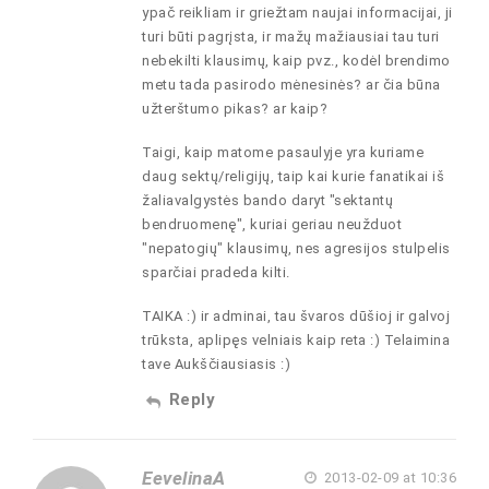
ypač reikliam ir griežtam naujai informacijai, ji
turi būti pagrįsta, ir mažų mažiausiai tau turi
nebekilti klausimų, kaip pvz., kodėl brendimo
metu tada pasirodo mėnesinės? ar čia būna
užterštumo pikas? ar kaip?
Taigi, kaip matome pasaulyje yra kuriame
daug sektų/religijų, taip kai kurie fanatikai iš
žaliavalgystės bando daryt "sektantų
bendruomenę", kuriai geriau neužduot
"nepatogių" klausimų, nes agresijos stulpelis
sparčiai pradeda kilti.
TAIKA :) ir adminai, tau švaros dūšioj ir galvoj
trūksta, aplipęs velniais kaip reta :) Telaimina
tave Aukščiausiasis :)
Reply
EevelinaA
2013-02-09 at 10:36