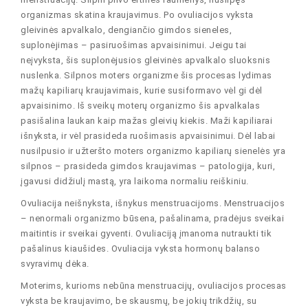
organizmas skatina kraujavimus. Po ovuliacijos vyksta
gleivinės apvalkalo, dengiančio gimdos sieneles,
suplonėjimas – pasiruošimas apvaisinimui. Jeigu tai
neįvyksta, šis suplonėjusios gleivinės apvalkalo sluoksnis
nuslenka. Silpnos moters organizme šis procesas lydimas
mažų kapiliarų kraujavimais, kurie susiformavo vėl gi dėl
apvaisinimo. Iš sveikų moterų organizmo šis apvalkalas
pasišalina laukan kaip mažas gleivių kiekis. Maži kapiliarai
išnyksta, ir vėl prasideda ruošimasis apvaisinimui. Dėl labai
nusilpusio ir užteršto moters organizmo kapiliarų sienelės yra
silpnos – prasideda gimdos kraujavimas – patologija, kuri,
įgavusi didžiulį mastą, yra laikoma normaliu reiškiniu.
Ovuliacija neišnyksta, išnykus menstruacijoms. Menstruacijos
– nenormali organizmo būsena, pašalinama, pradėjus sveikai
maitintis ir sveikai gyventi. Ovuliaciją įmanoma nutraukti tik
pašalinus kiaušides. Ovuliacija vyksta hormonų balanso
svyravimų dėka.
Moterims, kurioms nebūna menstruacijų, ovuliacijos procesas
vyksta be kraujavimo, be skausmų, be jokių trikdžių, su