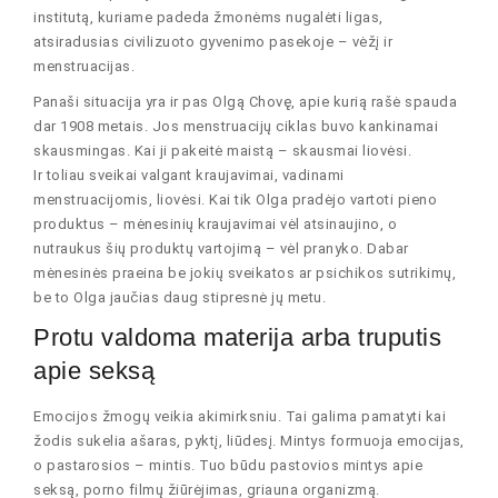
institutą, kuriame padeda žmonėms nugalėti ligas,
atsiradusias civilizuoto gyvenimo pasekoje – vėžį ir
menstruacijas.
Panaši situacija yra ir pas Olgą Chovę, apie kurią rašė spauda
dar 1908 metais. Jos menstruacijų ciklas buvo kankinamai
skausmingas. Kai ji pakeitė maistą – skausmai liovėsi.
Ir toliau sveikai valgant kraujavimai, vadinami
menstruacijomis, liovėsi. Kai tik Olga pradėjo vartoti pieno
produktus – mėnesinių kraujavimai vėl atsinaujino, o
nutraukus šių produktų vartojimą – vėl pranyko. Dabar
mėnesinės praeina be jokių sveikatos ar psichikos sutrikimų,
be to Olga jaučias daug stipresnė jų metu.
Protu valdoma materija arba truputis
apie seksą
Emocijos žmogų veikia akimirksniu. Tai galima pamatyti kai
žodis sukelia ašaras, pyktį, liūdesį. Mintys formuoja emocijas,
o pastarosios – mintis. Tuo būdu pastovios mintys apie
seksą, porno filmų žiūrėjimas, griauna organizmą.