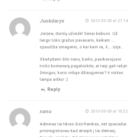
Juokdarys
2013-03-05 at 21:14
Jiezaw, durnių užvežė! Senai bebuvo. Už
lango toks gražus pavasaris, kaikam ….
spaudžia smegenis, o kai kam va, š…..izija…
Skaitydami šito nanu, bailio, pasikavojusio
trolio komenarą pagalvokite, ar taip gali rašyti
žmogus, kurio viduje džiaugsmas? Ir viskas
tampa aišku! :)
Reply
nanu
2013-03-05 at 10:22
Adminas tai tikras šizofrenikas, net specialiai
prisiregistravau kad atreipti į tai dėmesį.