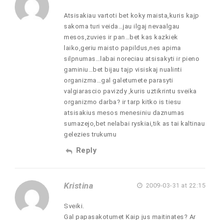
Atsisakiau vartoti bet koky maista,kuris kajp
sakoma turi veida…jau ilgaj nevaalgau
mesos,zuvies ir pan…bet kas kazkiek
laiko,geriu maisto papildus,nes apima
silpnumas…labai noreciau atsisakyti ir pieno
gaminiu…bet bijau tajp visiskaj nualinti
organizma…gal galetumete parasyti
valgiarascio pavizdy ,kuris uztikrintu sveika
organizmo darba? ir tarp kitko is tiesu
atsisakius mesos menesiniu daznumas
sumazejo,bet nelabai ryskiai,tik as tai kaltinau
gelezies trukumu
Reply
Kristina
2009-03-31 at 22:15
Sveiki.
Gal papasakotumet Kaip jus maitinates? Ar