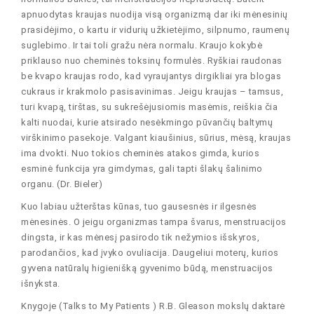
apnuodytas kraujas nuodija visą organizmą dar iki mėnesinių
prasidėjimo, o kartu ir vidurių užkietėjimo, silpnumo, raumenų
suglebimo. Ir tai toli gražu nėra normalu. Kraujo kokybė
priklauso nuo cheminės toksinų formulės. Ryškiai raudonas
be kvapo kraujas rodo, kad vyraujantys dirgikliai yra blogas
cukraus ir krakmolo pasisavinimas. Jeigu kraujas – tamsus,
turi kvapą, tirštas, su sukrešėjusiomis masėmis, reiškia čia
kalti nuodai, kurie atsirado nesėkmingo pūvančių baltymų
virškinimo pasekoje. Valgant kiaušinius, sūrius, mėsą, kraujas
ima dvokti. Nuo tokios cheminės atakos gimda, kurios
esminė funkcija yra gimdymas, gali tapti šlakų šalinimo
organu. (Dr. Bieler)
Kuo labiau užterštas kūnas, tuo gausesnės ir ilgesnės
mėnesinės. O jeigu organizmas tampa švarus, menstruacijos
dingsta, ir kas mėnesį pasirodo tik nežymios išskyros,
parodančios, kad įvyko ovuliacija. Daugeliui moterų, kurios
gyvena natūralų higienišką gyvenimo būdą, menstruacijos
išnyksta.
Knygoje (Talks to My Patients ) R.B. Gleason mokslų daktarė