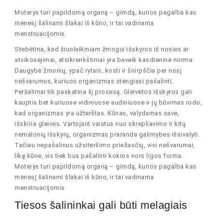
Moterys turi papildomą organą – gimdą, kurios pagalba kas
mėnesį šalinami šlakai iš kūno, ir tai vadinama
menstruacijomis.
Stebėtina, kad šiuolaikiniam žmogui išskyros iš nosies ar
atsikosėjimai, atsikrenkštimai yra beveik kasdieninė norma.
Daugybė žmonių, ypač rytais, kosti ir šnirpščia per nosį
nešvarumus, kuriuos organizmas stengiasi pašalinti.
Peršalimai tik paskatina šį procesą. Gleivėtos išskyros gali
kauptis bet kuriuose vidiniuose audiniuose ir jų būvimas rodo,
kad organizmas yra užterštas. Kūnas, valydamas save,
išskiria gleives. Vartojant vaistus nuo skrepliavimo ir kitų
nemalonių išskyrų, organizmas praranda galimybes išsivalyti.
Tačiau nepašalinus užsiteršimo priežasčių, visi nešvarumai,
likę kūne, vis tiek bus pašalinti kokios nors ligos forma.
Moterys turi papildomą organą – gimdą, kurios pagalba kas
mėnesį šalinami šlakai iš kūno, ir tai vadinama
menstruacijomis.
Tiesos šalininkai gali būti melagiais