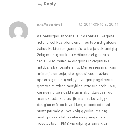
Reply
viollaviolett
2014-03-16 at 20:41
Aš persirgau anoreksija ir dabar esu vegane,
neturiu kol kas blenderio, nes tuomet galėsiu
žalius kokteilius gamintis, o be jo sukramtytą
žalią maistą sunkiau virškina dėl gastrito,
tačiau vien mano ekologiška ir veganiška
mityba labai pasiteisino. Menesinės man kas
mėnesį trumpėja, stengiuosi kuo mažiau
apdorotą maistą valgyti, valgau pagal visus
gamtos mitybos taisykles ir tiesiig stebiuosi,
kai nueinu pas daktarus ir skundžiuosi, jog
man skauda kaulus, jie man sako valgyk
daugiau mėsos ir varškės, o pasirodo kai
nustojau valgyti bet kokį gyvulinį maistą
nustojo skaudėti kaulai nes perėjau ant
riešutų, tad ir PMS vis silpnėja, smarkiai