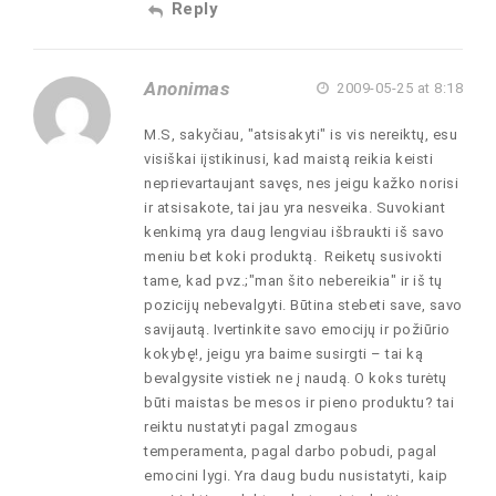
Reply
Anonimas
2009-05-25 at 8:18
M.S, sakyčiau, "atsisakyti" is vis nereiktų, esu
visiškai iįstikinusi, kad maistą reikia keisti
neprievartaujant savęs, nes jeigu kažko norisi
ir atsisakote, tai jau yra nesveika. Suvokiant
kenkimą yra daug lengviau išbraukti iš savo
meniu bet koki produktą. Reiketų susivokti
tame, kad pvz.;"man šito nebereikia" ir iš tų
pozicijų nebevalgyti. Būtina stebeti save, savo
savijautą. Ivertinkite savo emocijų ir požiūrio
kokybę!, jeigu yra baime susirgti – tai ką
bevalgysite vistiek ne į naudą. O koks turėtų
būti maistas be mesos ir pieno produktu? tai
reiktu nustatyti pagal zmogaus
temperamenta, pagal darbo pobudi, pagal
emocini lygi. Yra daug budu nusistatyti, kaip