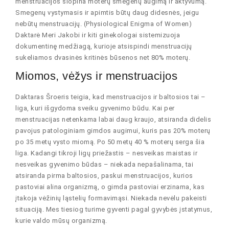
menstruacijos slopina moterų smegenų augimą ir aktyvumą.
Smegenų vystymasis ir apimtis būtų daug didesnės, jeigu
nebūtų menstruacijų. (Physiological Enigma of Women)
Daktarė Meri Jakobi ir kiti ginekologai sistemizuoja
dokumentinę medžiagą, kurioje atsispindi menstruacijų
sukeliamos dvasinės kritinės būsenos net 80% moterų.
Miomos, vėžys ir menstruacijos
Daktaras Šroeris teigia, kad menstruacijos ir baltosios tai –
liga, kuri išgydoma sveiku gyvenimo būdu. Kai per
menstruacijas netenkama labai daug kraujo, atsiranda didelis
pavojus patologiniam gimdos augimui, kuris pas 20% moterų
po 35 metų vysto miomą. Po 50 metų 40 % moterų serga šia
liga. Kadangi tikroji ligų priežastis – nesveikas maistas ir
nesveikas gyvenimo būdas – niekada nepašalinama, tai
atsiranda pirma baltosios, paskui menstruacijos, kurios
pastoviai alina organizmą, o gimda pastoviai erzinama, kas
įtakoja vėžinių ląstelių formavimąsi. Niekada nevėlu pakeisti
situaciją. Mes tiesiog turime gyventi pagal gyvybės įstatymus,
kurie valdo mūsų organizmą.