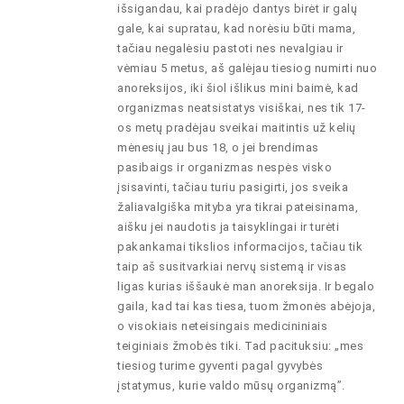
išsigandau, kai pradėjo dantys birėt ir galų
gale, kai supratau, kad norėsiu būti mama,
tačiau negalėsiu pastoti nes nevalgiau ir
vėmiau 5 metus, aš galėjau tiesiog numirti nuo
anoreksijos, iki šiol išlikus mini baimė, kad
organizmas neatsistatys visiškai, nes tik 17-
os metų pradėjau sveikai maitintis už kelių
mėnesių jau bus 18, o jei brendimas
pasibaigs ir organizmas nespės visko
įsisavinti, tačiau turiu pasigirti, jos sveika
žaliavalgiška mityba yra tikrai pateisinama,
aišku jei naudotis ja taisyklingai ir turėti
pakankamai tikslios informacijos, tačiau tik
taip aš susitvarkiai nervų sistemą ir visas
ligas kurias iššaukė man anoreksija. Ir begalo
gaila, kad tai kas tiesa, tuom žmonės abėjoja,
o visokiais neteisingais medicininiais
teiginiais žmobės tiki. Tad pacituksiu: „mes
tiesiog turime gyventi pagal gyvybės
įstatymus, kurie valdo mūsų organizmą”.