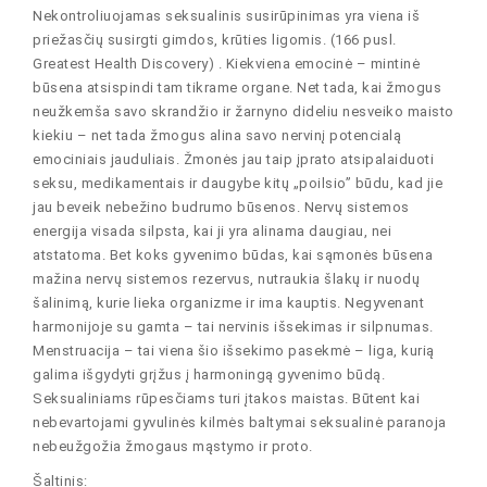
Nekontroliuojamas seksualinis susirūpinimas yra viena iš
priežasčių susirgti gimdos, krūties ligomis. (166 pusl.
Greatest Health Discovery) . Kiekviena emocinė – mintinė
būsena atsispindi tam tikrame organe. Net tada, kai žmogus
neužkemša savo skrandžio ir žarnyno dideliu nesveiko maisto
kiekiu – net tada žmogus alina savo nervinį potencialą
emociniais jauduliais. Žmonės jau taip įprato atsipalaiduoti
seksu, medikamentais ir daugybe kitų „poilsio” būdu, kad jie
jau beveik nebežino budrumo būsenos. Nervų sistemos
energija visada silpsta, kai ji yra alinama daugiau, nei
atstatoma. Bet koks gyvenimo būdas, kai sąmonės būsena
mažina nervų sistemos rezervus, nutraukia šlakų ir nuodų
šalinimą, kurie lieka organizme ir ima kauptis. Negyvenant
harmonijoje su gamta – tai nervinis išsekimas ir silpnumas.
Menstruacija – tai viena šio išsekimo pasekmė – liga, kurią
galima išgydyti grįžus į harmoningą gyvenimo būdą.
Seksualiniams rūpesčiams turi įtakos maistas. Būtent kai
nebevartojami gyvulinės kilmės baltymai seksualinė paranoja
nebeužgožia žmogaus mąstymo ir proto.
Šaltinis: