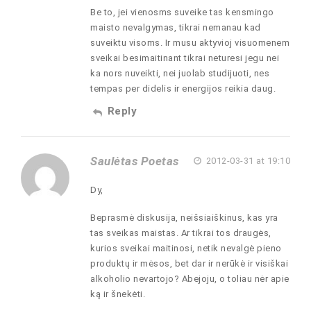
Be to, jei vienosms suveike tas kensmingo
maisto nevalgymas, tikrai nemanau kad
suveiktu visoms. Ir musu aktyvioj visuomenem
sveikai besimaitinant tikrai neturesi jegu nei
ka nors nuveikti, nei juolab studijuoti, nes
tempas per didelis ir energijos reikia daug.
Reply
Saulėtas Poetas
2012-03-31 at 19:10
Dy,
Beprasmė diskusija, neišsiaiškinus, kas yra
tas sveikas maistas. Ar tikrai tos draugės,
kurios sveikai maitinosi, netik nevalgė pieno
produktų ir mėsos, bet dar ir nerūkė ir visiškai
alkoholio nevartojo? Abejoju, o toliau nėr apie
ką ir šnekėti.