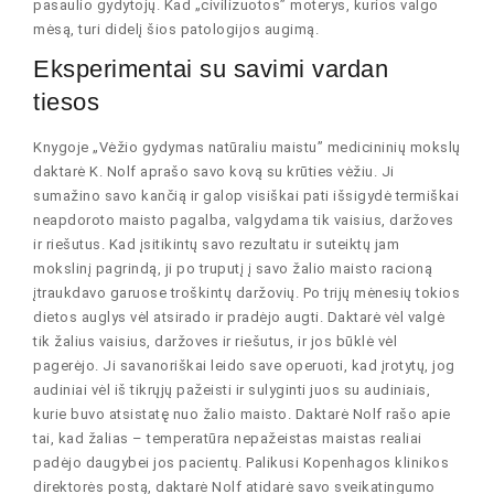
pasaulio gydytojų. Kad „civilizuotos” moterys, kurios valgo
mėsą, turi didelį šios patologijos augimą.
Eksperimentai su savimi vardan
tiesos
Knygoje „Vėžio gydymas natūraliu maistu” medicininių mokslų
daktarė K. Nolf aprašo savo kovą su krūties vėžiu. Ji
sumažino savo kančią ir galop visiškai pati išsigydė termiškai
neapdoroto maisto pagalba, valgydama tik vaisius, daržoves
ir riešutus. Kad įsitikintų savo rezultatu ir suteiktų jam
mokslinį pagrindą, ji po truputį į savo žalio maisto racioną
įtraukdavo garuose troškintų daržovių. Po trijų mėnesių tokios
dietos auglys vėl atsirado ir pradėjo augti. Daktarė vėl valgė
tik žalius vaisius, daržoves ir riešutus, ir jos būklė vėl
pagerėjo. Ji savanoriškai leido save operuoti, kad įrotytų, jog
audiniai vėl iš tikrųjų pažeisti ir sulyginti juos su audiniais,
kurie buvo atsistatę nuo žalio maisto. Daktarė Nolf rašo apie
tai, kad žalias – temperatūra nepažeistas maistas realiai
padėjo daugybei jos pacientų. Palikusi Kopenhagos klinikos
direktorės postą, daktarė Nolf atidarė savo sveikatingumo