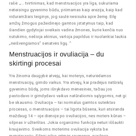
rašė: „… tvirtinimas, kad menstruacijos yra liga, sukuriama
neteisingu gyvenimo būdu, priimamas kaip erezija, kaip kad
viduramžiais teiginys, jog saulė nesisuka apie žemę. Eilę
amžių žmogus pažeidinėjo gamtos įstatymus taip, kad
šiandien gydytojai sveikais vadina žmones, kurie kenčia nuo
nutukimo, nešioja akinius, vartoja papildus ir nuolankiai laukia
„neišvengiamos” senatvės ligų. ”
Menstruacijos ir ovuliacija – du
skirtingi procesai
Yra žinoma daugybė atvejų, kai moterys, neturėdamos
menstruacijų, gimdo vaikus. Yra atvejų, kai pradėjus natūralų
gyvenimo būdą, joms išnykdavo mėnesinės, tačiau jos
pastodavo ir gimdydavo vaikus natūraliomis sąlygomis, net gi
be skausmo. Ovuliacija – tai normalus gamtos suteiktas
procesas, o menstruacijos – tai ligota būsena, kuri atsiranda
maždaug 14 – oje dienoje po ovuliacijos, nes moters kūnas –
silpnas ir užterštas. Jokia organizmo funkcija neturi iššaukti
kraujavimo. Sveikoms moterims ovuliacija vyksta be
menstruacijų. Silpni pilvo ertmės raumenys, nusilpęs