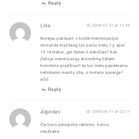
Reply
Lina
2009-07-27 at 12:49
Norėjau paklaust, o kodėl menstruacijos
atsiranda maždaug tuo pačiu metu, t.y. apie
13-14 metus, gal dabar ir anksčiau? Kas
įtakoja menstruacijų atsiradimą būtent
brendimo pradžioje? Ar tuo metu pasiekiama
netinkamo maisto riba, ir moteris suserga?
ačiū
Reply
Algirdas
2009-06-11 at 22:31
Čia buvo patalpinta reklama…kurios
neužsakė.