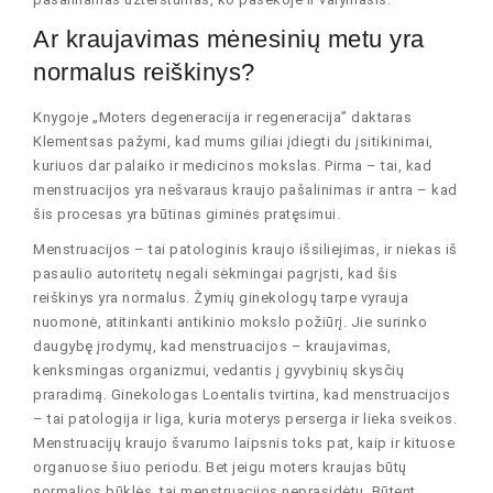
Ar kraujavimas mėnesinių metu yra
normalus reiškinys?
Knygoje „Moters degeneracija ir regeneracija” daktaras
Klementsas pažymi, kad mums giliai įdiegti du įsitikinimai,
kuriuos dar palaiko ir medicinos mokslas. Pirma – tai, kad
menstruacijos yra nešvaraus kraujo pašalinimas ir antra – kad
šis procesas yra būtinas giminės pratęsimui.
Menstruacijos – tai patologinis kraujo išsiliejimas, ir niekas iš
pasaulio autoritetų negali sėkmingai pagrįsti, kad šis
reiškinys yra normalus. Žymių ginekologų tarpe vyrauja
nuomonė, atitinkanti antikinio mokslo požiūrį. Jie surinko
daugybę įrodymų, kad menstruacijos – kraujavimas,
kenksmingas organizmui, vedantis į gyvybinių skysčių
praradimą. Ginekologas Loentalis tvirtina, kad menstruacijos
– tai patologija ir liga, kuria moterys perserga ir lieka sveikos.
Menstruacijų kraujo švarumo laipsnis toks pat, kaip ir kituose
organuose šiuo periodu. Bet jeigu moters kraujas būtų
normalios būklės, tai menstruacijos neprasidėtų. Būtent