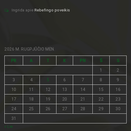
Ingrida
apie
Rebefingo poveikis
2026 M. RUGPJŪČIO MĖN.
PR
A
T
K
PN
Š
S
1
2
3
4
5
6
7
8
9
10
11
12
13
14
15
16
17
18
19
20
21
22
23
24
25
26
27
28
29
30
31
« Lie