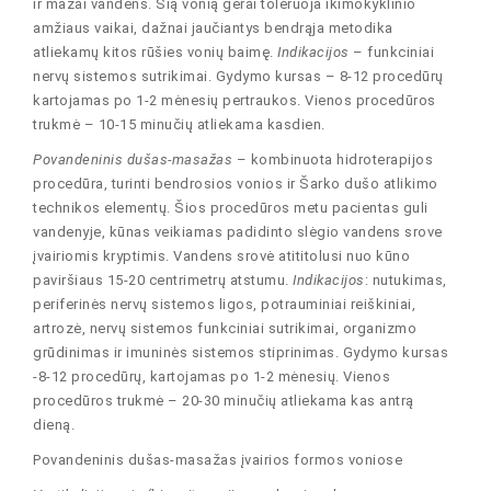
ir mažai vandens. Šią vonią gerai toleruoja ikimokyklinio
amžiaus vaikai, dažnai jaučiantys bendrąja metodika
atliekamų kitos rūšies vonių baimę.
Indikacijos
– funkciniai
nervų sistemos sutrikimai. Gydymo kursas – 8-12 procedūrų
kartojamas po 1-2 mėnesių pertraukos. Vienos procedūros
trukmė – 10-15 minučių atliekama kasdien.
Povandeninis dušas-masažas
– kombinuota hidroterapijos
procedūra, turinti bendrosios vonios ir Šarko dušo atlikimo
technikos elementų. Šios procedūros metu pacientas guli
vandenyje, kūnas veikiamas padidinto slėgio vandens srove
įvairiomis kryptimis. Vandens srovė atititolusi nuo kūno
paviršiaus 15-20 centrimetrų atstumu.
Indikacijos
: nutukimas,
periferinės nervų sistemos ligos, potrauminiai reiškiniai,
artrozė, nervų sistemos funkciniai sutrikimai, organizmo
grūdinimas ir imuninės sistemos stiprinimas. Gydymo kursas
-8-12 procedūrų, kartojamas po 1-2 mėnesių. Vienos
procedūros trukmė – 20-30 minučių atliekama kas antrą
dieną.
Povandeninis dušas-masažas įvairios formos voniose