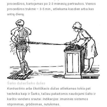
procedūros, kartojamas po 2-3 mėnesių pertraukos. Vienos
procedūros trukmė – 3-5 min., atliekama kasdien arba kas
antrą dieną.
Šarko dušasŠarko dušas
Kontrastinis arba škotiškasis dušas
atliekamas tokia pat
technika kaip ir Šarko, tačiau pakaitomis naudojami šalto ir
karšto vandens srautai.
Indikacijos
: imuninės sistemos
stiprinimas, grūdinimas, nutukimas.