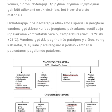
vonios, hidrosudoterapija. Apipylimai, trynimai ir įvyniojmai
gali būti atliekami ne tik vietiniais, bet ir bendraisiais
metodais.
Hidroterapija ir balneoterapija atliekamos specialiai įrengtose
vandens gydyklose-kuriose įrengiama pakankama ventiliacija
ir palaikoma komfortabili patalpų temperatūra (nuo: +17°C iki
+21°C). Vandens gydyklų pagrindinės patalpos yra šios: vonių
kabinetai, dušų sale, persirengimo ir poilsio kambariai
pacientams, pagalbinės patalpos.