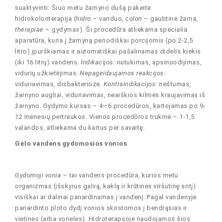
suaktyvinti. Šiuo metu žarnyno dušą pakeitė
hidrokolonterapija (
hidro
– vanduo,
colon
– gaubtinė žarna,
therapiae
– gydymas). Ši procedūra atliekama specialia
aparatūra, kuria į žarnyną periodiškai porcijomis (po 2-2,5
litro) įpurškiamas ir automatiškai pašalinamas didelis kiekis
(iki 16 litrų) vandens.
Indikacijos
: nutukimas, apsinuodijimas,
vidurių užkietėjimas.
Nepageidaujamos reakcijos
:
viduriavimas, disbakteriozė.
Kontraindikacijos
: nėštumas,
žarnyno augliai, viduriavimas, neaiškios kilmės kraujavimas iš
žarnyno. Gydymo kursas – 4—6 procedūros, kartojamas po 9-
12 mėnesių pertraukos. Vienos procedūros trukmė – 1-1,5
valandos, atliekama du kartus per savaitę.
Gėlo vandens gydomosios vonios
Gydomoji vonia
– tai vandens procedūra, kurios metu
organizmas (išskyrus galvą, kaklą ir krūtinės viršutinę sritį)
visiškai ar dalinai panardinamas į vandenį. Pagal vandenyje
panardinto ploto dydį vonios skirstomos į bendrąsias ir
vietines (arba voneles). Hidroterapijoje naudojamos šios