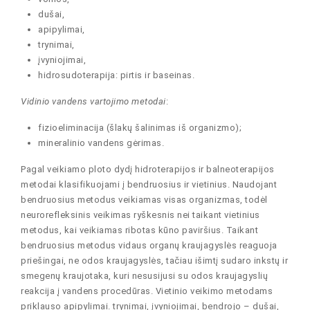
dušai,
apipylimai,
trynimai,
įvyniojimai,
hidrosudoterapija: pirtis ir baseinas.
Vidinio vandens vartojimo metodai
:
fizioeliminacija (šlakų šalinimas iš organizmo);
mineralinio vandens gėrimas.
Pagal veikiamo ploto dydį hidroterapijos ir balneoterapijos
metodai klasifikuojami į bendruosius ir vietinius. Naudojant
bendruosius metodus veikiamas visas organizmas, todėl
neurorefleksinis veikimas ryškesnis nei taikant vietinius
metodus, kai veikiamas ribotas kūno paviršius. Taikant
bendruosius metodus vidaus organų kraujagyslės reaguoja
priešingai, ne odos kraujagyslės, tačiau išimtį sudaro inkstų ir
smegenų kraujotaka, kuri nesusijusi su odos kraujagyslių
reakcija į vandens procedūras. Vietinio veikimo metodams
priklauso apipylimai. trynimai, įvyniojimai, bendrojo – dušai,