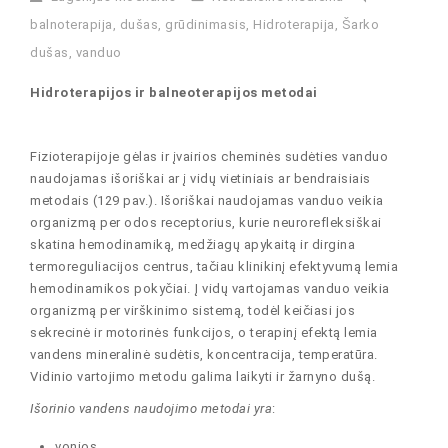
balnoterapija
,
dušas
,
grūdinimasis
,
Hidroterapija
,
Šarko
dušas
,
vanduo
Hidroterapijos ir balneoterapijos metodai
Fizioterapijoje gėlas ir įvairios cheminės sudėties vanduo
naudojamas išoriškai ar į vidų vietiniais ar bendraisiais
metodais (129 pav.). Išoriškai naudojamas vanduo veikia
organizmą per odos receptorius, kurie neurorefleksiškai
skatina hemodinamiką, medžiagų apykaitą ir dirgina
termoreguliacijos centrus, tačiau klinikinį efektyvumą lemia
hemodinamikos pokyčiai. Į vidų vartojamas vanduo veikia
organizmą per virškinimo sistemą, todėl keičiasi jos
sekrecinė ir motorinės funkcijos, o terapinį efektą lemia
vandens mineralinė sudėtis, koncentracija, temperatūra.
Vidinio vartojimo metodu galima laikyti ir žarnyno dušą.
Išorinio vandens naudojimo metodai yra
:
vonios,