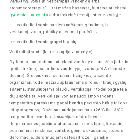
Vertikalioji vonia
(kineziterapija vandenyje arba
archimedoterapija) — tai mažas baseinas, kuriame atliekami
gydomieji judesiai
ir/arba trakcinė terapija stuburo srityje.
a – vertikalioji vonia su slenkančiomis grindimis; b –
vertikalioji vonia, pritaikyta sėdimai padėčiai;
c – vertikalioji vonia grupei ligonių
Vertikalioji vonia (kineziterapija vandenyje)
Gydomuosius pratimus atliekant vandenyje sumažėja judesio
greitis ir kūno, panardinto vandenyje, svoris (dėl Archimedo
dėsnio). Šie reiškiniai sumažina fizinį krūvį paciento
organizmui, todėl mažiau apkraunama širdies ir kraujagyslių
sistema, stimuliuojama plaučių ventiliacija ir todėl pagreitėja
dujų apykaita. Vertikaliajai voniai naudojamo vandens
temperatūra parenkama pagal bendrą paciento būklę ir ligos
etiopatogenezę. Dažniau naudojamas nuo +26°C iki +36°C
temperatūros vanduo.
Indikacijos:
distrofinės ir
degeneracinės judėjimo-atramos sistemos ligos, liekamieji
potrauminiai reiškiniai, vertebrogeninis skausmas, stuburo
deformacija, deformuojanti osteoartrozė, ilgalaikė