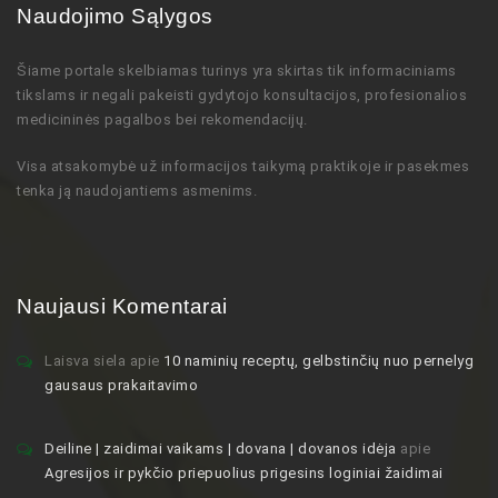
Naudojimo Sąlygos
Šiame portale skelbiamas turinys
yra skirtas tik informaciniams
tikslams ir negali pakeisti gydytojo
konsultacijos,
profesionalios
medicininės pagalbos bei rekomendacijų
.
Visa atsakomybė už informacijos taikymą praktikoje ir pasekmes
tenka ją naudojantiems asmenims.
Naujausi Komentarai
Laisva siela
apie
10 naminių receptų, gelbstinčių nuo pernelyg
gausaus prakaitavimo
Deiline | zaidimai vaikams | dovana | dovanos idėja
apie
Agresijos ir pykčio priepuolius prigesins loginiai žaidimai