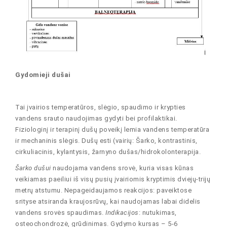
Gydomieji dušai
Tai įvairios temperatūros, slėgio, spaudimo ir krypties
vandens srauto naudojimas gydyti bei profilaktikai.
Fiziologinį ir terapinį dušų poveikį lemia vandens temperatūra
ir mechaninis slėgis. Dušų esti (vairių: Šarko, kontrastinis,
cirkuliacinis, kylantysis, žarnyno dušas/hidrokolonterapija.
Šarko dušui
naudojama vandens srovė, kuria visas kūnas
veikiamas paeiliui iš visų pusių įvairiomis kryptimis dviejų-trijų
metrų atstumu. Nepageidaujamos reakcijos: paveiktose
srityse atsiranda kraujosrūvų, kai naudojamas labai didelis
vandens srovės spaudimas.
Indikacijos
: nutukimas,
osteochondrozė, grūdinimas. Gydymo kursas – 5-6