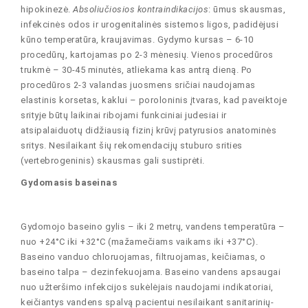
hipokinezė.
Absoliučiosios kontraindikacijos
: ūmus skausmas,
infekcinės odos ir urogenitalinės sistemos ligos, padidėjusi
kūno temperatūra, kraujavimas. Gydymo kursas – 6-10
procedūrų, kartojamas po 2-3 mėnesių. Vienos procedūros
trukmė – 30-45 minutės, atliekama kas antrą dieną. Po
procedūros 2-3 valandas juosmens sričiai naudojamas
elastinis korsetas, kaklui – poroloninis įtvaras, kad paveiktoje
srityje būtų laikinai ribojami funkciniai judesiai ir
atsipalaiduotų didžiausią fizinį krūvį patyrusios anatominės
sritys. Nesilaikant šių rekomendacijų stuburo srities
(vertebrogeninis) skausmas gali sustiprėti.
Gydomasis baseinas
Gydomojo baseino gylis – iki 2 metrų, vandens temperatūra –
nuo +24°C iki +32°C (mažamečiams vaikams iki +37°C).
Baseino vanduo chloruojamas, filtruojamas, keičiamas, o
baseino talpa – dezinfekuojama. Baseino vandens apsaugai
nuo užteršimo infekcijos sukėlėjais naudojami indikatoriai,
keičiantys vandens spalvą pacientui nesilaikant sanitarinių-