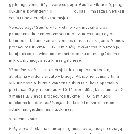
gydomųjų vonių rūšys: vonelės pagal Gauffe, vibracinė, putų,
sūkurinė, povandeninis dušas – masažas, vertikali
vonia (kineziterapija vandenyje).
Vonelės pagal Gauffe
– tai vietinio veikimo, šilto arba
palaipsniui didinamos temperatūros vandens pripildytos
keturios ar keturių kamerų vonelės rankoms ir kojoms. Vienos
procedūros trukmė – 20-30 minučių.
Indikacijos
: hipertonija,
kraujotakos aktyvinimas sergant bronchų astma, grūdinimas,
mikrocirkuliacijos sutrikimas galūnėse.
Vibracinė vonia
– tai bendroji hidroterapijos metodika,
atliekama vandens srauto vibracija. Vibracinei voniai artima
sūkurinė vonia, kurioje vandens sūkurius sukelia specialūs
prietaisai. Gydymo kursas – 10-15 procedūrų, kartojama po 2-
3 mėnesių. Vienos procedūros trukmė – 10-15 minučių,
atliekama kasdien.
Indikacijos
: funkciniai nervų sistemos
sutrikimai, grūdinimas, nutukimas.
Vibracinė vonia
Putų vonia
atliekama naudojant gausiai putojančią medžiagą