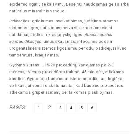
epidemiologinių reikalavimų. Baseinui naudojamas gėlas arba
natūralus mineralinis vanduo.
Indikacijos
: grūdinimas, sveikatinimas, judėjimo-atramos
sistemos ligos, nutukimas, nervų sistemos funkciniai
sutrikimai, širdies ir kraujagyslių ligos.
Absoliučiosios
kontraindikacijos
: ūmus skausmas, infekcinės odos ir
urogenitalinės sistemos ligos ūmiu periodu, padidėjusi kūno
temperatūra, kraujavimas.
Gydymo kursas – 15-20 procedūrų, kartojamas po 2-3
mėnesių. Vienos procedūros trukmė -45 minutės, atliekama
kasdien. Gydomojo baseino atlikimo metodika analogiška
vertikaliajai voniai o skirtumas tai, kad baseine procedūros
atliekamos grupei asmenų bei taikomas plaukiojimas.
PAGES:
2
1
3
4
5
6