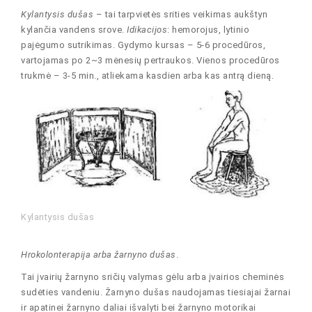
Kylantysis dušas
– tai tarpvietės srities veikimas aukštyn
kylančia vandens srove.
Idikacijos
: hemorojus, lytinio
pajėgumo sutrikimas. Gydymo kursas – 5-6 procedūros,
vartojamas po 2~3 mėnesių pertraukos. Vienos procedūros
trukmė – 3-5 min., atliekama kasdien arba kas antrą dieną.
Kylantysis dušas
Hrokolonterapija arba žarnyno dušas
.
Tai įvairių žarnyno sričių valymas gėlu arba įvairios cheminės
sudėties vandeniu. Žarnyno dušas naudojamas tiesiajai žarnai
ir apatinei žarnyno daliai išvalyti bei žarnyno motorikai