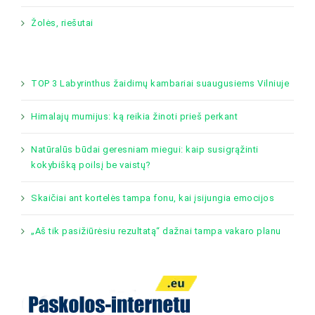
Žolės, riešutai
TOP 3 Labyrinthus žaidimų kambariai suaugusiems Vilniuje
Himalajų mumijus: ką reikia žinoti prieš perkant
Natūralūs būdai geresniam miegui: kaip susigrąžinti
kokybišką poilsį be vaistų?
Skaičiai ant kortelės tampa fonu, kai įsijungia emocijos
„Aš tik pasižiūrėsiu rezultatą“ dažnai tampa vakaro planu